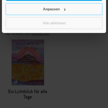
Mögen alle deine Wege
Anpassen
behütet sein
Alle ablehnen
4,50 €
Inkl. 7% MwSt.
,
exkl.
Versandkosten
Ein Lichtblick für alle
Tage