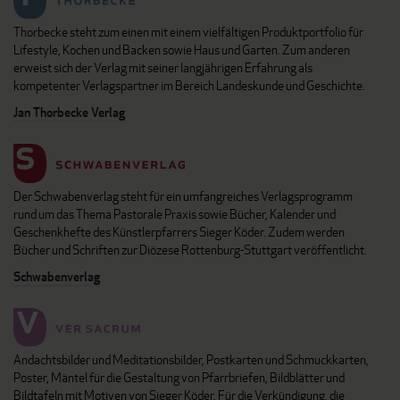
Thorbecke steht zum einen mit einem vielfältigen Produktportfolio für
Lifestyle, Kochen und Backen sowie Haus und Garten. Zum anderen
erweist sich der Verlag mit seiner langjährigen Erfahrung als
kompetenter Verlagspartner im Bereich Landeskunde und Geschichte.
Jan Thorbecke Verlag
Der Schwabenverlag steht für ein umfangreiches Verlagsprogramm
rund um das Thema Pastorale Praxis sowie Bücher, Kalender und
Geschenkhefte des Künstlerpfarrers Sieger Köder. Zudem werden
Bücher und Schriften zur Diözese Rottenburg-Stuttgart veröffentlicht.
Schwabenverlag
Andachtsbilder und Meditationsbilder, Postkarten und Schmuckkarten,
Poster, Mäntel für die Gestaltung von Pfarrbriefen, Bildblätter und
Bildtafeln mit Motiven von Sieger Köder. Für die Verkündigung, die