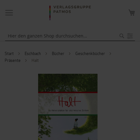
NAVIGATION
ME
UMSCHALTEN
WA
Suche
Start
Eschbach
Bücher
Geschenkbücher
Präsente
Halt
ZUM
ENDE
DER
BILDERGALERIE
SPRINGEN