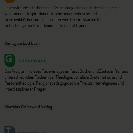
Lebensfreude in farbenfroher Gestaltung: Persönliche Geschenke mit
wohltuenden Inspirationen. Irische Segenswünsche und
Geschenkbücher zum Thema älter werden. Grußkarten für
Geburtstage, zur Ermutigung, zu Trost und Trauer.
Verlag am Eschbach
Das Programm dieses Fachverlages umfasst Bücher und Zeitschriften aus
unterschiedlichen Fächern der Theologie, vor allem Systematische und
Pastoraltheologie, Religionspädagogik sowie Titel zu interreligiösen und
interdisziplinären Fragen.
Matthias Grünewald Verlag