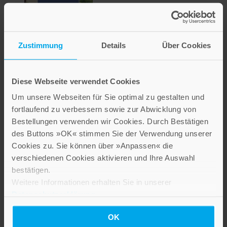
Zustimmung
Details
Über Cookies
Hab Mut, alles wird gut
Diese Webseite verwendet Cookies
Um unsere Webseiten für Sie optimal zu gestalten und
6,00 €
fortlaufend zu verbessern sowie zur Abwicklung von
Inkl. 7% MwSt.
,
exkl.
Versandkosten
Bestellungen verwenden wir Cookies. Durch Bestätigen
des Buttons »OK« stimmen Sie der Verwendung unserer
Cookies zu. Sie können über »Anpassen« die
verschiedenen Cookies aktivieren und Ihre Auswahl
bestätigen.
Weitere Informationen erhalten Sie in unserer
Datenschutzerklärung
.
OK