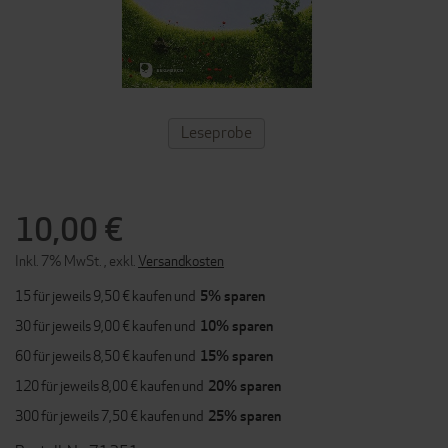
ZUM
Leseprobe
ANFANG
DER
BILDERGALERIE
SPRINGEN
10,00 €
Inkl. 7% MwSt.
,
exkl.
Versandkosten
15 für jeweils
9,50 €
kaufen und
5
% sparen
30 für jeweils
9,00 €
kaufen und
10
% sparen
60 für jeweils
8,50 €
kaufen und
15
% sparen
120 für jeweils
8,00 €
kaufen und
20
% sparen
300 für jeweils
7,50 €
kaufen und
25
% sparen