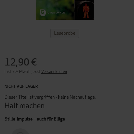
ZUM
Leseprobe
ANFANG
DER
BILDERGALERIE
SPRINGEN
12,90 €
Inkl. 7% MwSt.
,
exkl.
Versandkosten
NICHT AUF LAGER
Dieser Titel ist vergriffen - keine Nachauflage.
Halt machen
Stille-Impulse – auch für Eilige