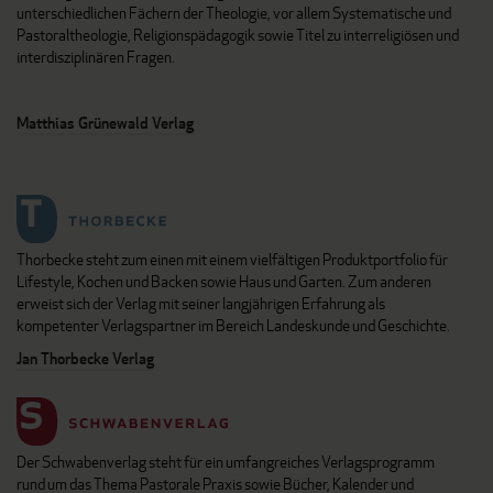
unterschiedlichen Fächern der Theologie, vor allem Systematische und
Pastoraltheologie, Religionspädagogik sowie Titel zu interreligiösen und
interdisziplinären Fragen.
Matthias Grünewald Verlag
Thorbecke steht zum einen mit einem vielfältigen Produktportfolio für
Lifestyle, Kochen und Backen sowie Haus und Garten. Zum anderen
erweist sich der Verlag mit seiner langjährigen Erfahrung als
kompetenter Verlagspartner im Bereich Landeskunde und Geschichte.
Jan Thorbecke Verlag
Der Schwabenverlag steht für ein umfangreiches Verlagsprogramm
rund um das Thema Pastorale Praxis sowie Bücher, Kalender und