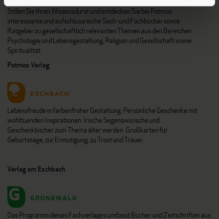
Stillen Sie Ihren Wissensdurst und entdecken Sie bei Patmos
interessante und aufschlussreiche Sach- und Fachbücher sowie
Ratgeber zu gesellschaftlich relevanten Themen aus den Bereichen
Psychologie und Lebensgestaltung, Religion und Gesellschaft sowie
Spiritualität.
Patmos Verlag
Lebensfreude in farbenfroher Gestaltung: Persönliche Geschenke mit
wohltuenden Inspirationen. Irische Segenswünsche und
Geschenkbücher zum Thema älter werden. Grußkarten für
Geburtstage, zur Ermutigung, zu Trost und Trauer.
Verlag am Eschbach
Das Programm dieses Fachverlages umfasst Bücher und Zeitschriften aus