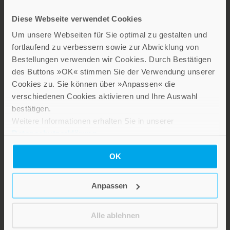
Diese Webseite verwendet Cookies
Um unsere Webseiten für Sie optimal zu gestalten und
fortlaufend zu verbessern sowie zur Abwicklung von
Bestellungen verwenden wir Cookies. Durch Bestätigen
des Buttons »OK« stimmen Sie der Verwendung unserer
Cookies zu. Sie können über »Anpassen« die
LEBE GUT MAGAZIN
verschiedenen Cookies aktivieren und Ihre Auswahl
NEWSLETTER
bestätigen.
KARRIERE
Weitere Informationen erhalten Sie in unserer
Datenschutzerklärung
.
KUNDENINFO
OK
Die Verlage der Verlagsgruppe Patmos
Anpassen
Alle ablehnen