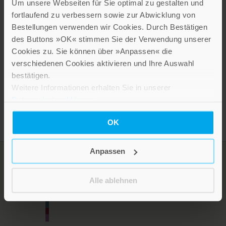
Auseinandersetzungen seines Lebens etwas
Um unsere Webseiten für Sie optimal zu gestalten und
Exemplarisches durchlitten und erstritten, das
fortlaufend zu verbessern sowie zur Abwicklung von
unwiderleglich und kostbar ist: das Recht und die
Bestellungen verwenden wir Cookies. Durch Bestätigen
Rechtfertigung, ein Individuum zu sein.«
des Buttons »OK« stimmen Sie der Verwendung unserer
Cookies zu. Sie können über »Anpassen« die
Eugen Dewermann
verschiedenen Cookies aktivieren und Ihre Auswahl
bestätigen.
Weitere Informationen erhalten Sie in unserer
Datenschutzerklärung
.
OK
Anpassen
Alle ablehnen