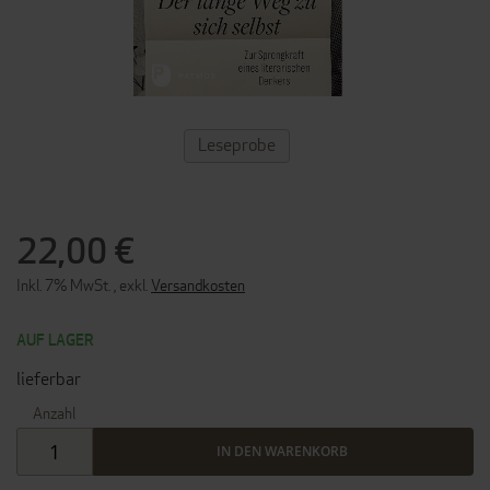
ZUM
Leseprobe
ANFANG
DER
BILDERGALERIE
SPRINGEN
22,00 €
Inkl. 7% MwSt.
,
exkl.
Versandkosten
AUF LAGER
lieferbar
Anzahl
IN DEN WARENKORB