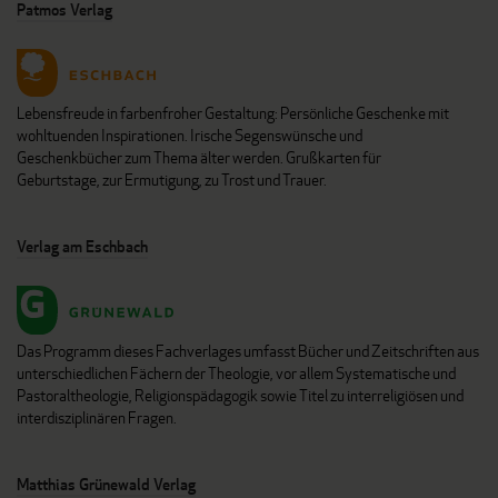
Patmos Verlag
Lebensfreude in farbenfroher Gestaltung: Persönliche Geschenke mit
wohltuenden Inspirationen. Irische Segenswünsche und
Geschenkbücher zum Thema älter werden. Grußkarten für
Geburtstage, zur Ermutigung, zu Trost und Trauer.
Verlag am Eschbach
Das Programm dieses Fachverlages umfasst Bücher und Zeitschriften aus
unterschiedlichen Fächern der Theologie, vor allem Systematische und
Pastoraltheologie, Religionspädagogik sowie Titel zu interreligiösen und
interdisziplinären Fragen.
Matthias Grünewald Verlag