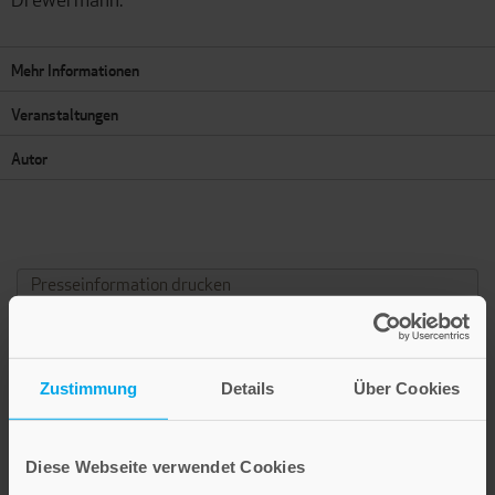
Mehr Informationen
Veranstaltungen
Autor
Presseinformation drucken
Zusätzliche Informationen und Medien
Zustimmung
Details
Über Cookies
WEITERE INFO
»Pädagogisch, psychologisch, politisch, moralisch, religiös
Diese Webseite verwendet Cookies
– in fünf Bereichen mindestens hat Hermann Hesse in den