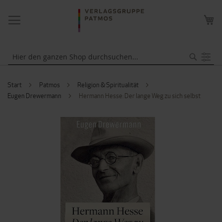
NAVIGATION
ME
UMSCHALTEN
WA
Suche
Start
Patmos
Religion & Spiritualität
Eugen Drewermann
Hermann Hesse: Der lange Weg zu sich selbst
ZUM
ENDE
DER
BILDERGALERIE
SPRINGEN