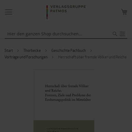
NAVIGATION
ME
UMSCHALTEN
WA
Suche
Start
Thorbecke
Geschichte Fachbuch
Vorträge und Forschungen
Herrschaft über fremde Völker und Reiche
ZUM
ENDE
DER
BILDERGALERIE
SPRINGEN