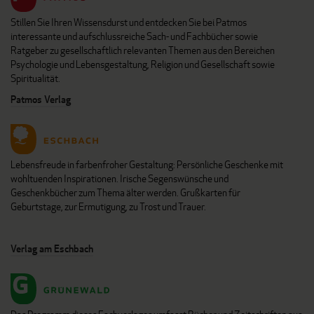
Stillen Sie Ihren Wissensdurst und entdecken Sie bei Patmos
interessante und aufschlussreiche Sach- und Fachbücher sowie
Ratgeber zu gesellschaftlich relevanten Themen aus den Bereichen
Psychologie und Lebensgestaltung, Religion und Gesellschaft sowie
Spiritualität.
Patmos Verlag
Lebensfreude in farbenfroher Gestaltung: Persönliche Geschenke mit
wohltuenden Inspirationen. Irische Segenswünsche und
Geschenkbücher zum Thema älter werden. Grußkarten für
Geburtstage, zur Ermutigung, zu Trost und Trauer.
Verlag am Eschbach