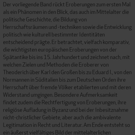
Der vorliegende Band rückt Eroberungen zum ersten Mal
als ein Phänomen in den Blick, das auch im Mittelalter die
politische Geschichte, die Bildung von
Herrschaftsräumen und -techniken sowie die Entwicklung
politisch wie kulturell bestimmter Identitäten
entscheidend prägte. Er betrachtet, vielfach komparativ,
die wichtigsten europäischen Eroberungen von der
Spätantike bis ins 15. Jahrhundert und zeichnet nach, mit
welchen Zielen und Methoden die Eroberer von
Theoderich über Karl den Großen bis zu Eduard I., von den
Normannen in Süditalien bis zum Deutschen Orden ihre
Herrschaft über fremde Völker etablierten und mit deren
Widerstand umgingen. Besondere Aufmerksamkeit
findet zudem die Rechtfertigung von Eroberungen, ihre
religiöse Aufladung in Byzanz und bei der Inbesitznahme
nicht-christlicher Gebiete, aber auch die ambivalente
Legitimation in Recht und Literatur. Am Ende entsteht so
ein äußerst vielfältiges Bild der mittelalterlichen