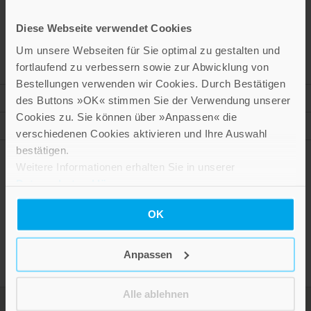
Christian territories, but also to ambivalent legitimation
in law and literature. In this way, a multifaceted picture of
Diese Webseite verwendet Cookies
practices of medieval conquests and the discourses
Um unsere Webseiten für Sie optimal zu gestalten und
involved emerges.
fortlaufend zu verbessern sowie zur Abwicklung von
Bestellungen verwenden wir Cookies. Durch Bestätigen
Mehr Informationen
des Buttons »OK« stimmen Sie der Verwendung unserer
Cookies zu. Sie können über »Anpassen« die
Autor
verschiedenen Cookies aktivieren und Ihre Auswahl
bestätigen.
Weitere Informationen erhalten Sie in unserer
Datenschutzerklärung
.
Presseinformation drucken
OK
Anpassen
Alle ablehnen