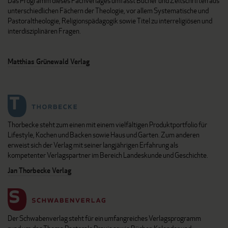
Das Programm dieses Fachverlages umfasst Bücher und Zeitschriften aus
unterschiedlichen Fächern der Theologie, vor allem Systematische und
Pastoraltheologie, Religionspädagogik sowie Titel zu interreligiösen und
interdisziplinären Fragen.
Matthias Grünewald Verlag
Thorbecke steht zum einen mit einem vielfältigen Produktportfolio für
Lifestyle, Kochen und Backen sowie Haus und Garten. Zum anderen
erweist sich der Verlag mit seiner langjährigen Erfahrung als
kompetenter Verlagspartner im Bereich Landeskunde und Geschichte.
Jan Thorbecke Verlag
Der Schwabenverlag steht für ein umfangreiches Verlagsprogramm