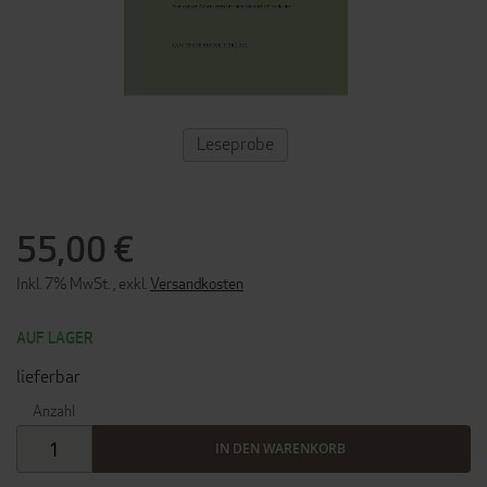
ZUM
Leseprobe
ANFANG
DER
BILDERGALERIE
SPRINGEN
55,00 €
Inkl. 7% MwSt.
,
exkl.
Versandkosten
AUF LAGER
lieferbar
Anzahl
IN DEN WARENKORB