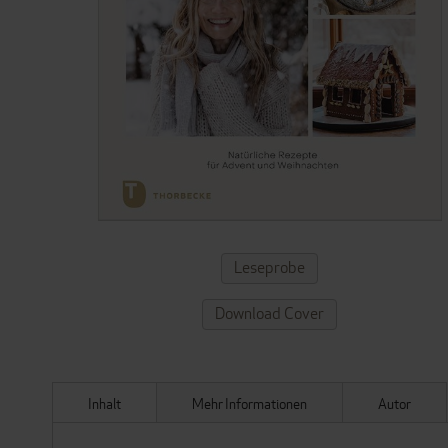
ZUM
Leseprobe
ANFANG
DER
Download Cover
BILDERGALERIE
SPRINGEN
Inhalt
Mehr Informationen
Autor