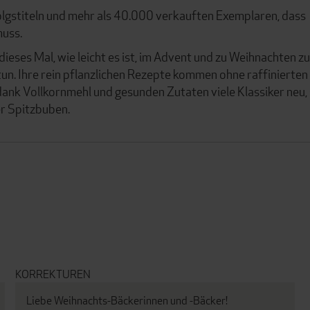
olgstiteln und mehr als 40.000 verkauften Exemplaren, dass
muss.
dieses Mal, wie leicht es ist, im Advent und zu Weihnachten zu
n. Ihre rein pflanzlichen Rezepte kommen ohne raffinierten
 dank Vollkornmehl und gesunden Zutaten viele Klassiker neu,
er Spitzbuben.
KORREKTUREN
Liebe Weihnachts-Bäckerinnen und -Bäcker!