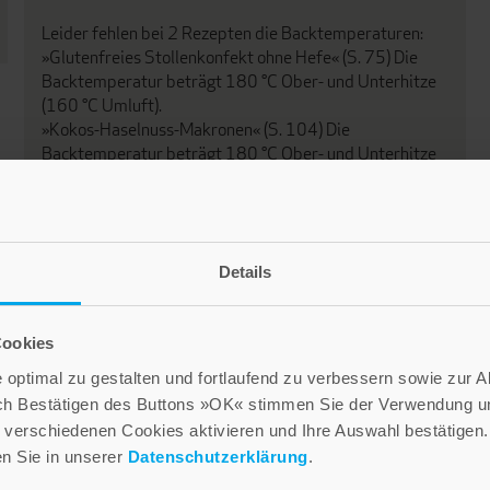
Leider fehlen bei 2 Rezepten die Backtemperaturen:
»Glutenfreies Stollenkonfekt ohne Hefe« (S. 75) Die
Backtemperatur beträgt 180 °C Ober- und Unterhitze
(160 °C Umluft).
»Kokos-Haselnuss-Makronen« (S. 104) Die
Backtemperatur beträgt 180 °C Ober- und Unterhitze
(160 °C Umluft).
Details
Cookies
optimal zu gestalten und fortlaufend zu verbessern sowie zur 
ch Bestätigen des Buttons »OK« stimmen Sie der Verwendung un
verschiedenen Cookies aktivieren und Ihre Auswahl bestätigen.
en Sie in unserer
Datenschutzerklärung
.