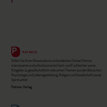
Stillen Sie Ihren Wissensdurst und entdecken Sie bei Patmos
interessante und aufschlussreiche Sach- und Fachbücher sowie
Ratgeber zu gesellschaftlich relevanten Themen aus den Bereichen
Psychologie und Lebensgestaltung, Religion und Gesellschaft sowie
Spiritualität.
Patmos Verlag