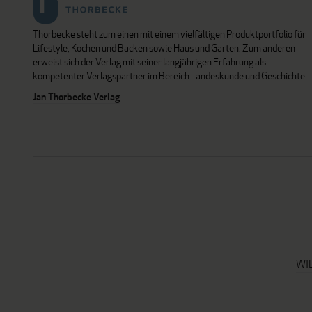
Thorbecke steht zum einen mit einem vielfältigen Produktportfolio für
Lifestyle, Kochen und Backen sowie Haus und Garten. Zum anderen
erweist sich der Verlag mit seiner langjährigen Erfahrung als
kompetenter Verlagspartner im Bereich Landeskunde und Geschichte.
Jan Thorbecke Verlag
WI