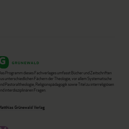
Das Programm dieses Fachverlages umfasst Bücher und Zeitschriften
aus unterschiedlichen Fächern der Theologie, vor allem Systematische
nd Pastoraltheologie, Religionspädagogik sowie Titel zu interreligiösen
nd interdisziplinären Fragen.
Matthias Grünewald Verlag