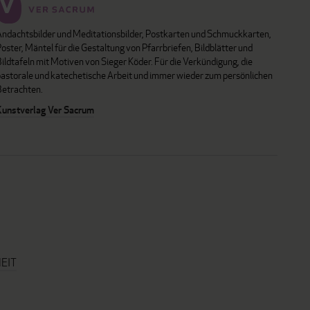
Andachtsbilder und Meditationsbilder, Postkarten und Schmuckkarten,
oster, Mäntel für die Gestaltung von Pfarrbriefen, Bildblätter und
ildtafeln mit Motiven von Sieger Köder. Für die Verkündigung, die
pastorale und katechetische Arbeit und immer wieder zum persönlichen
Betrachten.
Kunstverlag Ver Sacrum
EIT