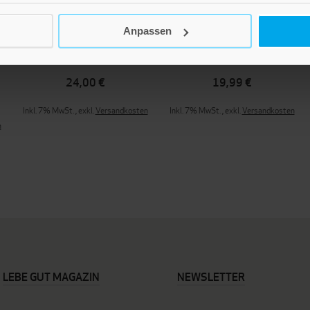
Anpassen
Natürlich & nachhaltig
Biokosmetik
24,00 €
19,99 €
Inkl. 7% MwSt.
,
exkl.
Versandkosten
Inkl. 7% MwSt.
,
exkl.
Versandkosten
n
LEBE GUT MAGAZIN
NEWSLETTER