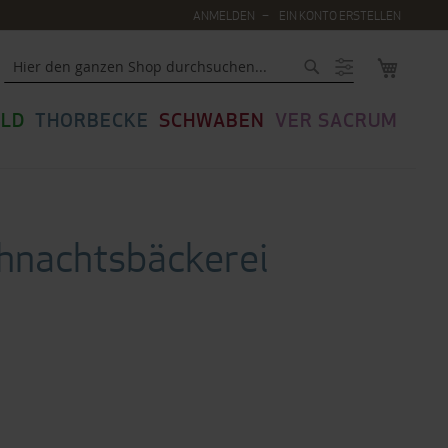
ANMELDEN
EIN KONTO ERSTELLEN
MEIN WA
Suche
LD
THORBECKE
SCHWABEN
VER SACRUM
hnachtsbäckerei