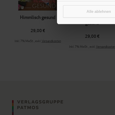
Alle ablehnen
Himmlisch gesund
Einfach himmlisch
gesund
29,00 €
29,00 €
Inkl. 7% MwSt.
,
exkl.
Versandkosten
Inkl. 7% MwSt.
,
exkl.
Versandkoste