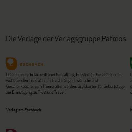
Die Verlage der Verlagsgruppe Patmos
Lebensfreude in farbenfroher Gestaltung: Persönliche Geschenke mit
wohltuenden Inspirationen. Irische Segenswünsche und
Geschenkbücher zum Thema älter werden. Grußkarten für Geburtstage,
u
zur Ermutigung, zu Trost und Trauer.
u
Verlag am Eschbach