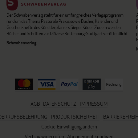
Der Schwabenverlag steht für ein umfangreiches Verlagsprogramm
P
rund um das Thema Pastorale Praxis sowie Bücher, Kalender und
B
Geschenkhefte des Künstlerpfarrers Sieger Köder. Zudem werden
Bücher und Schriften zur Diözese Rottenburg-Stuttgart veröffentlicht.
Schwabenverlag
AGB
DATENSCHUTZ
IMPRESSUM
DERRUFSBELEHRUNG
PRODUKTSICHERHEIT
BARRIEREFREIH
Cookie-Einwilligung ändern
Vertrag widerrufen
Abonnement kündigen