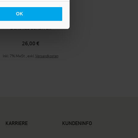
OK
Sammeln, Finden,
Schönes schaffen
26,00 €
Inkl. 7% MwSt.
,
exkl.
Versandkosten
KARRIERE
KUNDENINFO