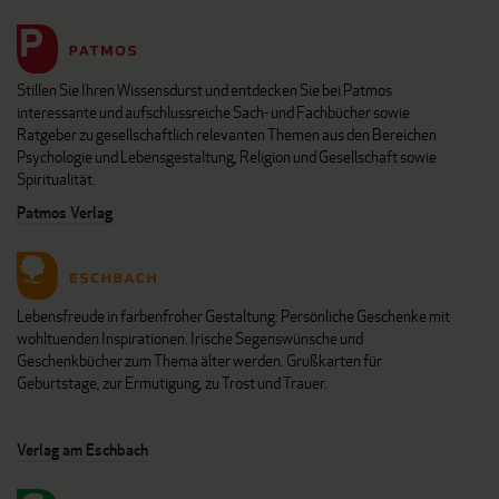
Stillen Sie Ihren Wissensdurst und entdecken Sie bei Patmos
interessante und aufschlussreiche Sach- und Fachbücher sowie
Ratgeber zu gesellschaftlich relevanten Themen aus den Bereichen
Psychologie und Lebensgestaltung, Religion und Gesellschaft sowie
Spiritualität.
Patmos Verlag
Lebensfreude in farbenfroher Gestaltung: Persönliche Geschenke mit
wohltuenden Inspirationen. Irische Segenswünsche und
Geschenkbücher zum Thema älter werden. Grußkarten für
Geburtstage, zur Ermutigung, zu Trost und Trauer.
Verlag am Eschbach