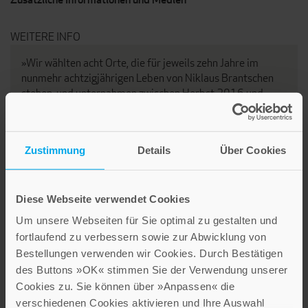
WEITERE INFO
»Wir wählten acht Orte, die für jeweils zehn Jahre im
nunmehr achtzigjährigen Leben von Niklaus Brantschen
stehen, und unternahmen zwischen Herbst 2016 und
Winter 2017 Spaziergänge und Wanderungen. Die
Rückkehr an prägende Stätten und das Beschreiten
bekannter Wege ließ Erinnerungen lebendig werden, an
Zustimmung
Details
Über Cookies
vergangene Zeiten anknüpfen und holte Gerüche,
Geräusche und Begegnungen ins Jetzt.«
Ursula Eichenberger
Diese Webseite verwendet Cookies
Um unsere Webseiten für Sie optimal zu gestalten und
fortlaufend zu verbessern sowie zur Abwicklung von
Bestellungen verwenden wir Cookies. Durch Bestätigen
des Buttons »OK« stimmen Sie der Verwendung unserer
Cookies zu. Sie können über »Anpassen« die
verschiedenen Cookies aktivieren und Ihre Auswahl