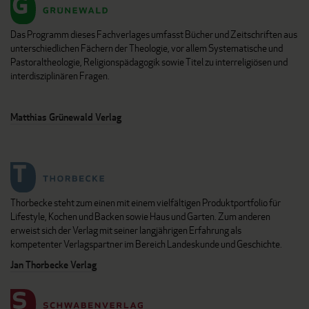
Das Programm dieses Fachverlages umfasst Bücher und Zeitschriften aus
unterschiedlichen Fächern der Theologie, vor allem Systematische und
Pastoraltheologie, Religionspädagogik sowie Titel zu interreligiösen und
interdisziplinären Fragen.
Matthias Grünewald Verlag
Thorbecke steht zum einen mit einem vielfältigen Produktportfolio für
Lifestyle, Kochen und Backen sowie Haus und Garten. Zum anderen
erweist sich der Verlag mit seiner langjährigen Erfahrung als
kompetenter Verlagspartner im Bereich Landeskunde und Geschichte.
Jan Thorbecke Verlag