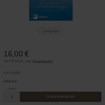
ZUM
Leseprobe
ANFANG
DER
BILDERGALERIE
SPRINGEN
16,00 €
Inkl. 7% MwSt.
,
exkl.
Versandkosten
AUF LAGER
lieferbar
Anzahl
IN DEN WARENKORB