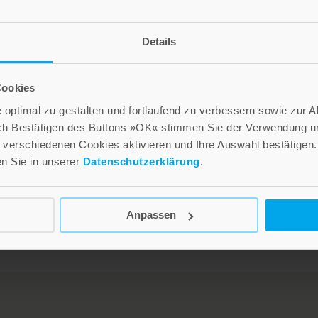
Details
Stadt behandelt. Im Mittelpunkt stehen Schützenfeste und
, der städtisch-höfische Umgang mit Armut in Schwerin und
aktiken in Halle. Der vorliegende Band bildet den Auftakt z
Cookies
die sich gemäß den Zielen des Forschungsvorhabens nun »St
optimal zu gestalten und fortlaufend zu verbessern sowie zur 
ch Bestätigen des Buttons »OK« stimmen Sie der Verwendung un
verschiedenen Cookies aktivieren und Ihre Auswahl bestätigen.
en Sie in unserer
Datenschutzerklärung
.
Anpassen