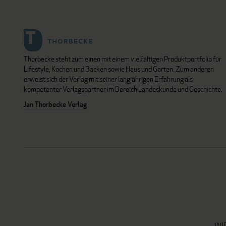
Thorbecke steht zum einen mit einem vielfältigen Produktportfolio für
Lifestyle, Kochen und Backen sowie Haus und Garten. Zum anderen
erweist sich der Verlag mit seiner langjährigen Erfahrung als
kompetenter Verlagspartner im Bereich Landeskunde und Geschichte.
Jan Thorbecke Verlag
WI