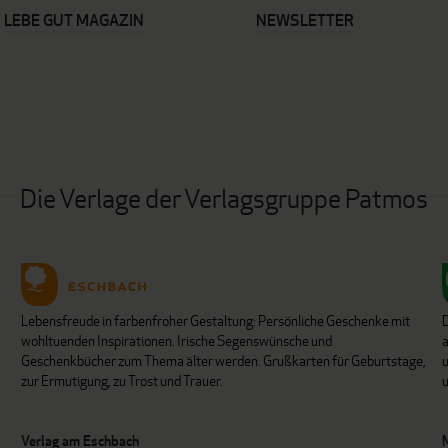
LEBE GUT MAGAZIN
NEWSLETTER
Die Verlage der Verlagsgruppe Patmos
Lebensfreude in farbenfroher Gestaltung: Persönliche Geschenke mit
wohltuenden Inspirationen. Irische Segenswünsche und
Geschenkbücher zum Thema älter werden. Grußkarten für Geburtstage,
u
zur Ermutigung, zu Trost und Trauer.
u
Verlag am Eschbach