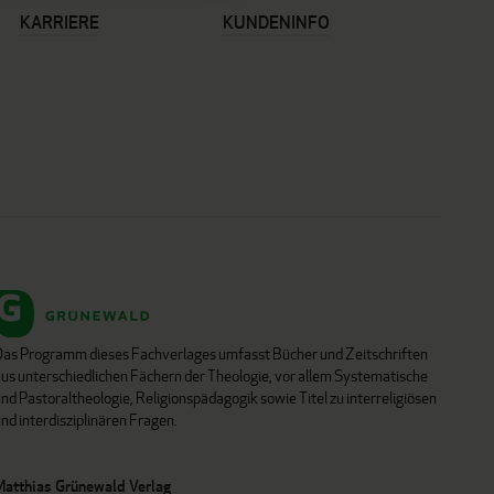
KARRIERE
KUNDENINFO
Das Programm dieses Fachverlages umfasst Bücher und Zeitschriften
aus unterschiedlichen Fächern der Theologie, vor allem Systematische
nd Pastoraltheologie, Religionspädagogik sowie Titel zu interreligiösen
nd interdisziplinären Fragen.
Matthias Grünewald Verlag