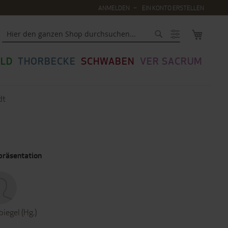
ANMELDEN
EIN KONTO ERSTELLEN
MEIN WA
Suche
LD
THORBECKE
SCHWABEN
VER SACRUM
dt
präsentation
biegel (Hg.)