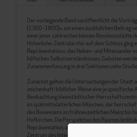
Der vorliegende Band veröffentlicht die Vorträg
(1300–1800)«, um einen zusätzlichen Beitrag ve
einer jener zahlreichen kleinen Residenzstädte 
Hohenlohe-Zentralarchiv auf dem Schloss ging e
Repräsentation«, das Neben- und Miteinander vo
höfischen Selbstverständnisses. Geboten werden
Zusammenfassung in drei Sektionen zehn Studie
Zunächst gelten die Untersuchungen der Stadt a
zeichenhaft-bildlicher Weise eine je spezifische 
Beobachtung kleinstädtischer Herrschaftszentr
im spätmittelalterlichen München, der herrscha
des Bauwesens im frühneuzeitlichen Mainz bis 
Hofkirchen. Die Perspektive des Raumes lenkt de
Repräsentation, auf die zahlreichen symbolisc
Zentrum des Interesses stehen der Innsbrucker