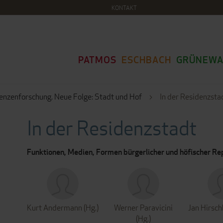
KONTAKT
PATMOS
ESCHBACH
GRÜNEWA
enzenforschung. Neue Folge: Stadt und Hof
In der Residenzsta
In der Residenzstadt
Funktionen, Medien, Formen bürgerlicher und höfischer Re
Kurt Andermann (Hg.)
Werner Paravicini
Jan Hirsch
(Hg.)