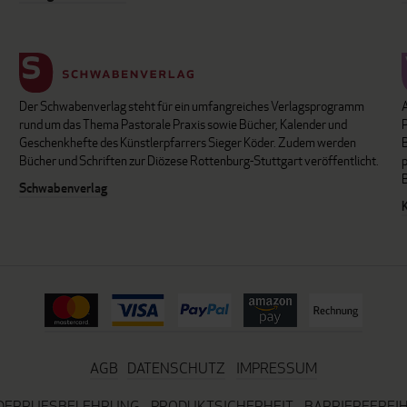
Der Schwabenverlag steht für ein umfangreiches Verlagsprogramm
P
rund um das Thema Pastorale Praxis sowie Bücher, Kalender und
B
Geschenkhefte des Künstlerpfarrers Sieger Köder. Zudem werden
Bücher und Schriften zur Diözese Rottenburg-Stuttgart veröffentlicht.
Schwabenverlag
AGB
DATENSCHUTZ
IMPRESSUM
DERRUFSBELEHRUNG
PRODUKTSICHERHEIT
BARRIEREFREIH