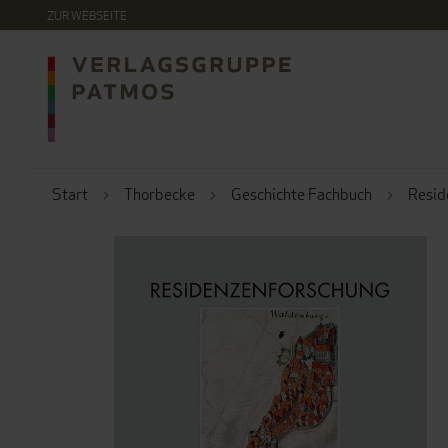
DIREKT
ZUR WEBSEITE
ZUM
INHALT
Start
Thorbecke
Geschichte Fachbuch
Resid
ZUM
ENDE
DER
BILDERGALERIE
SPRINGEN