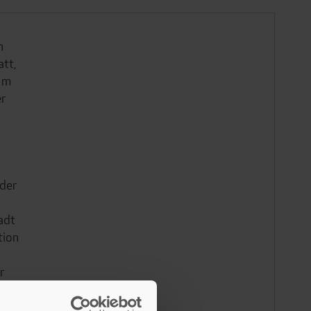
h
tt,
 Im
er
oder
adt
tion
r
m