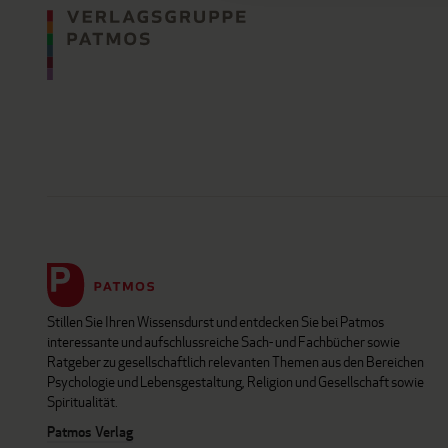
Stillen Sie Ihren Wissensdurst und entdecken Sie bei Patmos
interessante und aufschlussreiche Sach- und Fachbücher sowie
Ratgeber zu gesellschaftlich relevanten Themen aus den Bereichen
Psychologie und Lebensgestaltung, Religion und Gesellschaft sowie
Spiritualität.
Patmos Verlag