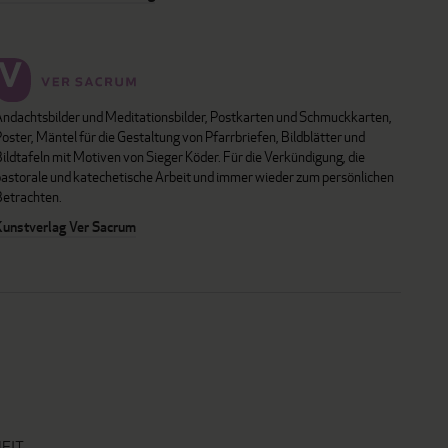
Andachtsbilder und Meditationsbilder, Postkarten und Schmuckkarten,
oster, Mäntel für die Gestaltung von Pfarrbriefen, Bildblätter und
ildtafeln mit Motiven von Sieger Köder. Für die Verkündigung, die
pastorale und katechetische Arbeit und immer wieder zum persönlichen
Betrachten.
Kunstverlag Ver Sacrum
EIT