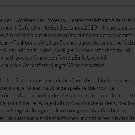
e des 1. Ateliers des Projekts »Residenzstädte im Alten Reic
rmehrt. Es fand im Herbst des Jahres 2013 in Neuenstein sta
des Alten Reichs, auf die es dem Projekt besonders ankommt.
s um »Funktionen, Medien, Formen bürgerlicher und höfisch
n Hof und Stadt in den jeweiligen Formen städtischen und
 nach zwei einführenden Texten, Einleitung und
n aus den Werkstätten junger Wissenschaftler.
ls Repräsentationsraum, der in räumlich-architektonischer 
Aneignung erfahren hat. Die Beispiele reichen von der
en in den Niederlanden, des Zusammenspiels von Hof und St
ftlich dominierten Ausgestaltung Saarbrückens, der Organisa
hin zur Umgestaltung und Umnutzung von Stadtkirchen zu
n Blick alsdann auf die städtischen und höfischen Medien de
h-kommunikativen Formen und Zeichen und deren Gebrauch. I
 Wappenturm und das Huldigungssilber der Herzöge von