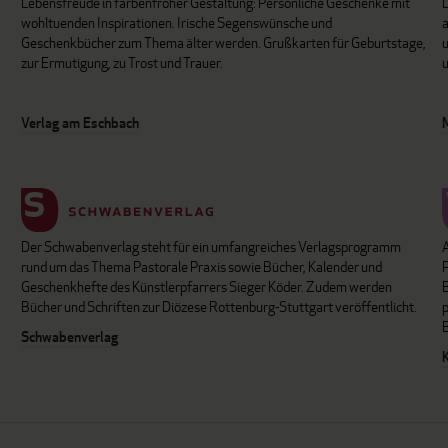
Lebensfreude in farbenfroher Gestaltung: Persönliche Geschenke mit
wohltuenden Inspirationen. Irische Segenswünsche und
Geschenkbücher zum Thema älter werden. Grußkarten für Geburtstage,
u
zur Ermutigung, zu Trost und Trauer.
u
Verlag am Eschbach
Der Schwabenverlag steht für ein umfangreiches Verlagsprogramm
P
rund um das Thema Pastorale Praxis sowie Bücher, Kalender und
B
Geschenkhefte des Künstlerpfarrers Sieger Köder. Zudem werden
Bücher und Schriften zur Diözese Rottenburg-Stuttgart veröffentlicht.
Schwabenverlag