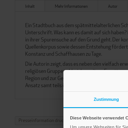
Inhalt
Mehr Informationen
Autor
Ein Stadtbuch aus dem spätmittelalterlichen Sch
Unterschrift. Was kann es damit auf sich haben? 
in ihrer Spurensuche auf den Grund geht. Der kon
Quellenkorpus sowie dessen Entstehung fördert 
Konstanz und Schaffhausen zu Tage.
Die Autorin zeigt, dass es neben den vielfach 
religiösen Gruppe zahlreiche weitere Facetten zu 
Region und zur Geschichte von Juden und Christen
Ansatz samt teils überraschender Erkenntnisse m
Zustimmung
Diese Webseite verwendet 
Presseinformation drucken
Um unsere Webseiten für Sie 