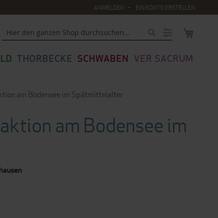
ANMELDEN
EIN KONTO ERSTELLEN
MEIN WA
Suche
LD
THORBECKE
SCHWABEN
VER SACRUM
raktion am Bodensee im Spätmittelalter
eraktion am Bodensee im
fhausen