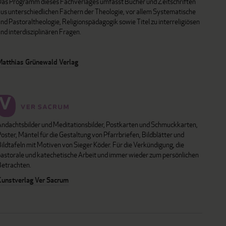
Das Programm dieses Fachverlages umfasst Bücher und Zeitschriften
aus unterschiedlichen Fächern der Theologie, vor allem Systematische
nd Pastoraltheologie, Religionspädagogik sowie Titel zu interreligiösen
nd interdisziplinären Fragen.
Matthias Grünewald Verlag
Andachtsbilder und Meditationsbilder, Postkarten und Schmuckkarten,
oster, Mäntel für die Gestaltung von Pfarrbriefen, Bildblätter und
ildtafeln mit Motiven von Sieger Köder. Für die Verkündigung, die
pastorale und katechetische Arbeit und immer wieder zum persönlichen
Betrachten.
Kunstverlag Ver Sacrum