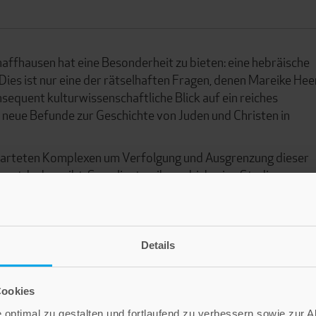
affhausen hat eine Besonderheit zu bieten: eine hebräische
Dies ist nur eine der rätselhaften Fragen, denen Mareike Hee
sequent kulturwissenschaftliche Blick auf ein reiches
neue Befunde zur Geschichte von Juden und Christen in
erwarteten Komplexen um Verfolgung und Ausgrenzung dieser
entdecken gibt. So gelingt es ihr, an bisherige Studien zur
 anzuschließen. In der Folge präsentiert sie einen neuartige
it zahlreichen Perspektiven für die künftige Forschung.
Details
Cookies
optimal zu gestalten und fortlaufend zu verbessern sowie zur 