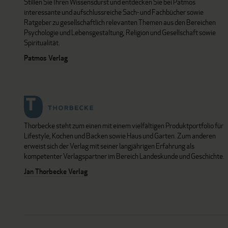
Stillen Sie Ihren Wissensdurst und entdecken Sie bei Patmos
interessante und aufschlussreiche Sach- und Fachbücher sowie
Ratgeber zu gesellschaftlich relevanten Themen aus den Bereichen
Psychologie und Lebensgestaltung, Religion und Gesellschaft sowie
Spiritualität.
Patmos Verlag
Thorbecke steht zum einen mit einem vielfältigen Produktportfolio für
Lifestyle, Kochen und Backen sowie Haus und Garten. Zum anderen
erweist sich der Verlag mit seiner langjährigen Erfahrung als
kompetenter Verlagspartner im Bereich Landeskunde und Geschichte.
Jan Thorbecke Verlag