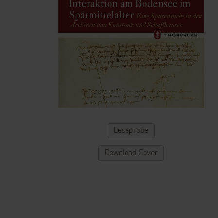
ZUM
Leseprobe
ANFANG
DER
Download Cover
BILDERGALERIE
SPRINGEN