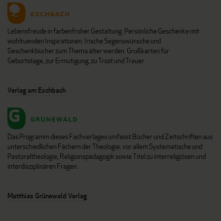
Lebensfreude in farbenfroher Gestaltung: Persönliche Geschenke mit
wohltuenden Inspirationen. Irische Segenswünsche und
Geschenkbücher zum Thema älter werden. Grußkarten für
Geburtstage, zur Ermutigung, zu Trost und Trauer.
Verlag am Eschbach
Das Programm dieses Fachverlages umfasst Bücher und Zeitschriften aus
unterschiedlichen Fächern der Theologie, vor allem Systematische und
Pastoraltheologie, Religionspädagogik sowie Titel zu interreligiösen und
interdisziplinären Fragen.
Matthias Grünewald Verlag