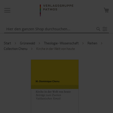
NAVIGATION
ME
UMSCHALTEN
WA
Suche
Start
Grünewald
Theologie - Wissenschaft
Reihen
Collection Chenu
Kirche in der Welt von heute
ZUM
ENDE
DER
BILDERGALERIE
SPRINGEN