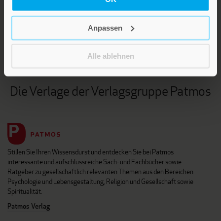
LEBE GUT MAGAZIN
NEWSLETTER
Anpassen
KARRIERE
KUNDENINFO
Alle ablehnen
Die Verlage der Verlagsgruppe Patmos
Stillen Sie Ihren Wissensdurst und entdecken Sie bei Patmos
interessante und aufschlussreiche Sach- und Fachbücher sowie
Ratgeber zu gesellschaftlich relevanten Themen aus den Bereichen
Psychologie und Lebensgestaltung, Religion und Gesellschaft sowie
Spiritualität.
Patmos Verlag