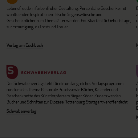
Lebensfreude in farbenfroher Gestaltung: Persönliche Geschenke mit
wohltuenden Inspirationen. Irische Segenswünsche und
Geschenkbücher zum Thema älter werden. Grußkarten für Geburtstage,
u
zur Ermutigung, zu Trost und Trauer.
u
Verlag am Eschbach
Der Schwabenverlag steht für ein umfangreiches Verlagsprogramm
P
rund um das Thema Pastorale Praxis sowie Bücher, Kalender und
B
Geschenkhefte des Künstlerpfarrers Sieger Köder. Zudem werden
Bücher und Schriften zur Diözese Rottenburg-Stuttgart veröffentlicht.
Schwabenverlag