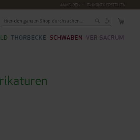
ANMELDEN
EIN KONTO ERSTELLEN
MEIN WA
Suche
LD
THORBECKE
SCHWABEN
VER SACRUM
rikaturen