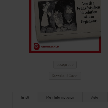
ZUM
Leseprobe
ANFANG
DER
Download Cover
BILDERGALERIE
SPRINGEN
Inhalt
Mehr Informationen
Autor