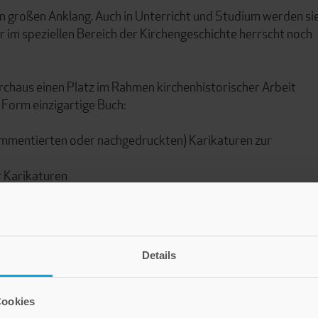
n großen Anklang. Auch in Unterricht und Studium werden si
ur im speziellen Bereich der Kirchengeschichte herrscht noch
rchaus einen Platz im Rahmen kirchenhistorischer Arbeit
 Form einzigartige Buch:
 kommentierten oder nachgedruckten) Karikaturen zur
r Karikaturen
,
.
Details
Cookies