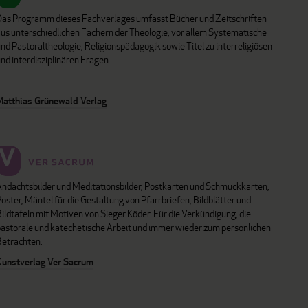
Das Programm dieses Fachverlages umfasst Bücher und Zeitschriften
aus unterschiedlichen Fächern der Theologie, vor allem Systematische
nd Pastoraltheologie, Religionspädagogik sowie Titel zu interreligiösen
nd interdisziplinären Fragen.
Matthias Grünewald Verlag
Andachtsbilder und Meditationsbilder, Postkarten und Schmuckkarten,
oster, Mäntel für die Gestaltung von Pfarrbriefen, Bildblätter und
ildtafeln mit Motiven von Sieger Köder. Für die Verkündigung, die
pastorale und katechetische Arbeit und immer wieder zum persönlichen
Betrachten.
Kunstverlag Ver Sacrum