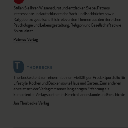
Stillen Sie Ihren Wissensdurst und entdecken Sie bei Patmos
interessante und aufschlussreiche Sach- und Fachbücher sowie
Ratgeber zu gesellschaftlich relevanten Themen aus den Bereichen
Psychologie und Lebensgestaltung, Religion und Gesellschaft sowie
Spiritualität.
Patmos Verlag
Thorbecke steht zum einen mit einem vielfältigen Produktportfolio für
Lifestyle, Kochen und Backen sowie Haus und Garten. Zum anderen
erweist sich der Verlag mit seiner langjährigen Erfahrung als
kompetenter Verlagspartner im Bereich Landeskunde und Geschichte.
Jan Thorbecke Verlag