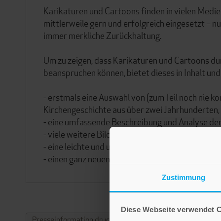
Karikaturen und Cartoons finden in vielen Medie
mittlerweile gern und erfolgreich eingesetzt – n
immer merkliche Zurückhaltung.
Um zu zeigen, dass Karikaturen und Cartoons du
beanspruchen können, bietet dieses in Inhalt und
- erstmals eine Auswahl von (zum Teil noch nie
Kirchengeschichte aus über zwei Jahrhunderten,
- eine umfassende Beschreibung und Analyse de
- viele weitere Bilder, Karikaturen und Infoboxen
- eine leichte und unterhaltsame Lektüre und
- einen ganz neuen Zugang zur Kirchengeschichte
Zustimmung
Diese Webseite verwendet 
Presseinformation drucken