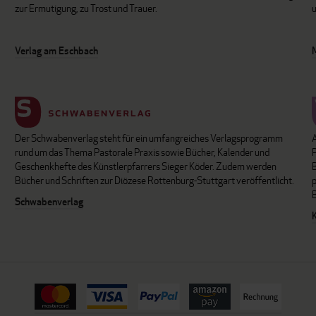
zur Ermutigung, zu Trost und Trauer.
u
Verlag am Eschbach
Der Schwabenverlag steht für ein umfangreiches Verlagsprogramm
P
rund um das Thema Pastorale Praxis sowie Bücher, Kalender und
B
Geschenkhefte des Künstlerpfarrers Sieger Köder. Zudem werden
Bücher und Schriften zur Diözese Rottenburg-Stuttgart veröffentlicht.
Schwabenverlag