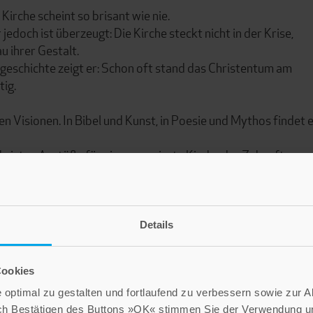
Kirche scheint so brisant wie nie.
edoch ist überzeugt: Die Kirche steckt nicht in der Krise,
u ihrer Gestalt.
rgeschichte zeigt er: Schon oft stand das Christentum am
ig.
en Visionen. In Bibel und Kunst, in Poesie und Mythos findet 
hristen Anstöße für eine engagierte Kirche der Zukunft.
e Vision die »Auferstehung« der Kirche: Lebe!
Details
Cookies
optimal zu gestalten und fortlaufend zu verbessern sowie zur 
ch Bestätigen des Buttons »OK« stimmen Sie der Verwendung un