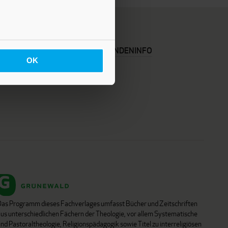
KARRIERE
KUNDENINFO
OK
Das Programm dieses Fachverlages umfasst Bücher und Zeitschriften
aus unterschiedlichen Fächern der Theologie, vor allem Systematische
nd Pastoraltheologie, Religionspädagogik sowie Titel zu interreligiösen