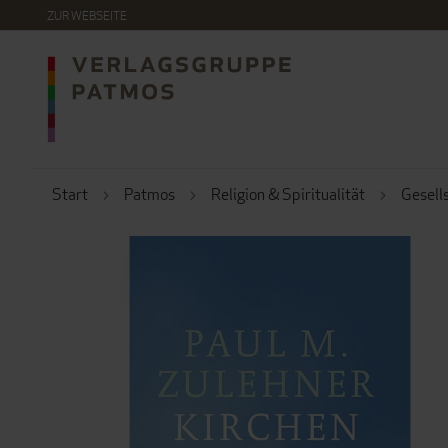
DIREKT
ZUR WEBSEITE
ZUM
INHALT
Start
Patmos
Religion & Spiritualität
Gesell
ZUM
ENDE
DER
BILDERGALERIE
SPRINGEN