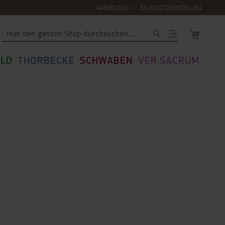
ANMELDEN
EIN KONTO ERSTELLEN
MEIN WA
Suche
LD
THORBECKE
SCHWABEN
VER SACRUM