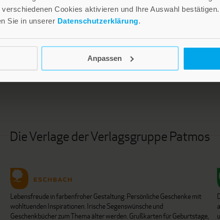
verschiedenen Cookies aktivieren und Ihre Auswahl bestätigen.
en Sie in unserer
Datenschutzerklärung
.
LEBE GUT MAGAZIN
NEWSLETTER
Anpassen
Die Verlage der Verlagsgruppe Patmos
Lebensfreude in farbenfroher Gestaltung: Persönliche Geschenke mit
wohltuenden Inspirationen. Irische Segenswünsche und
Geschenkbücher zum Thema älter werden. Grußkarten für Geburtstage,
u