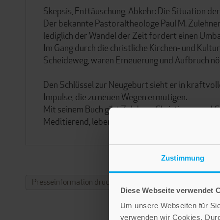
Skepsis, Enttäuschung, Abkehr: Die Situation der 
Der bekannte Pastoraltheologe Paul M. Zulehner j
lediglich der Wandel der Zeit fordert einen Umba
Im Gang durch die christliche Kirchen- und Kultu
Scheideweg, waren Erneuerung und Aufbruch nöt
Den Schlüssel zur Neugeburt sieht er in kraftvoll
Impulse, die zu neuen Wegen ermutigen.
Mit seinem Buch gibt Zulehner Christinnen und C
Meditierend, lebensnah und konkret fordert sein
Zustimmung
Presseinformation drucken
Diese Webseite verwendet 
Um unsere Webseiten für Sie 
verwenden wir Cookies. Dur