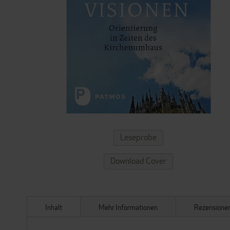
ZUM
Leseprobe
ANFANG
DER
Download Cover
BILDERGALERIE
SPRINGEN
Inhalt
Mehr Informationen
Rezensione