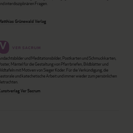
nd interdisziplinären Fragen.
Matthias Grünewald Verlag
Andachtsbilder und Meditationsbilder, Postkarten und Schmuckkarten,
oster, Mäntel für die Gestaltung von Pfarrbriefen, Bildblätter und
ildtafeln mit Motiven von Sieger Köder. Für die Verkündigung, die
pastorale und katechetische Arbeit und immer wieder zum persönlichen
Betrachten.
Kunstverlag Ver Sacrum