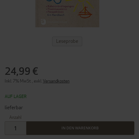
ZUM
Leseprobe
ANFANG
DER
BILDERGALERIE
SPRINGEN
24,99 €
Inkl. 7% MwSt.
,
exkl.
Versandkosten
AUF LAGER
lieferbar
Anzahl
IN DEN WARENKORB