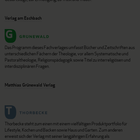
Verlag am Eschbach
Das Programm dieses Fachverlages umfasst Bücher und Zeitschriften aus
unterschiedlichen Fächern der Theologie, vor allem Systematische und
Pastoraltheologie, Religionspädagogik sowie Titel zu interreligiösen und
interdisziplinären Fragen.
Matthias Grünewald Verlag
Thorbecke steht zum einen mit einem vielfältigen Produktportfolio für
Lifestyle, Kochen und Backen sowie Haus und Garten. Zum anderen
erweist sich der Verlag mit seiner langjährigen Erfahrung als