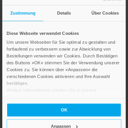
Zustimmung
Details
Über Cookies
Diese Webseite verwendet Cookies
Um unsere Webseiten für Sie optimal zu gestalten und
fortlaufend zu verbessern sowie zur Abwicklung von
Bestellungen verwenden wir Cookies. Durch Bestätigen
des Buttons »OK« stimmen Sie der Verwendung unserer
Cookies zu. Sie können über »Anpassen« die
verschiedenen Cookies aktivieren und Ihre Auswahl
bestätigen.
Weitere Informationen erhalten Sie in unserer
LEBE GUT MAGAZIN
Datenschutzerklärung
.
NEWSLETTER
OK
KARRIERE
KUNDENINFO
Anpassen