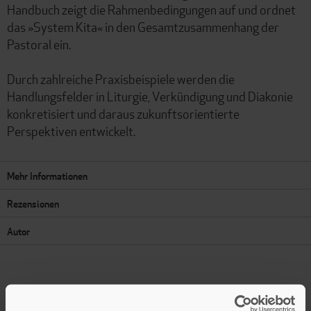
Handbuch zeigt die Rahmenbedingungen auf und ordnet
das »System Kita« in den Gesamtzusammenhang der
Pastoral ein.
Durch zahlreiche Praxisbeispiele werden die
Handlungsfelder in Liturgie, Verkündigung und Diakonie
konkretisiert und daraus zukunftsorientierte
Perspektiven entwickelt.
Mehr Informationen
Rezensionen
Autor
Presseinformation drucken