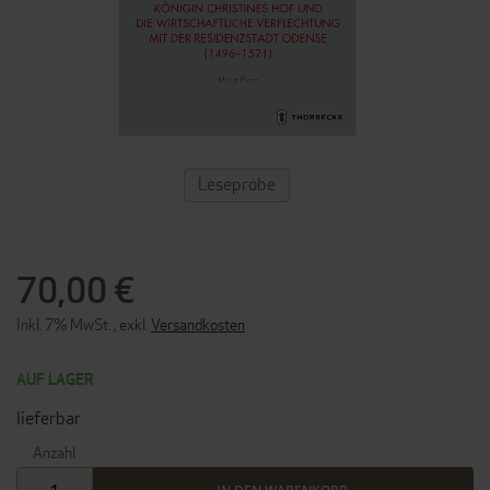
ZUM
Leseprobe
ANFANG
DER
BILDERGALERIE
SPRINGEN
70,00 €
Inkl. 7% MwSt.
,
exkl.
Versandkosten
AUF LAGER
lieferbar
Anzahl