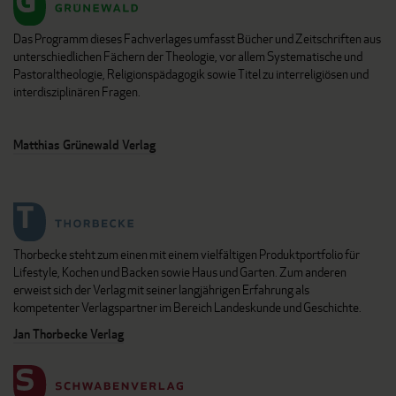
Das Programm dieses Fachverlages umfasst Bücher und Zeitschriften aus
unterschiedlichen Fächern der Theologie, vor allem Systematische und
Pastoraltheologie, Religionspädagogik sowie Titel zu interreligiösen und
interdisziplinären Fragen.
Matthias Grünewald Verlag
Thorbecke steht zum einen mit einem vielfältigen Produktportfolio für
Lifestyle, Kochen und Backen sowie Haus und Garten. Zum anderen
erweist sich der Verlag mit seiner langjährigen Erfahrung als
kompetenter Verlagspartner im Bereich Landeskunde und Geschichte.
Jan Thorbecke Verlag