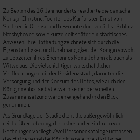
Zu Beginn des 16. Jahrhunderts residierte die dänische
Königin Christine, Tochter des Kurfürsten Ernst von
Sachsen, in Odense und bewohnte dort zunächst Schloss
Næsbyhoved sowie kurze Zeit später ein städtisches
Anwesen. Ihre Hofhaltung zeichnete sich durch die
Eigenständigkeit und Unabhängigkeit der Königin sowohl
zu Lebzeiten ihres Ehemannes König Johann als auch als
Witwe aus. Die vielschichtigen wirtschaftlichen
Verflechtungen mit der Residenzstadt, darunter die
Versorgung und der Konsum des Hofes, wie auch der
Königinnenhof selbst etwa in seiner personellen
Zusammensetzung werden eingehend in den Blick
genommen.
Als Grundlage der Studie dient die außergewöhnlich
reiche Überlieferung, die insbesondere in Form von
Rechnungen vorliegt. Zwei Personenkataloge umfassen
das Hofpersonal der Königin sowie ihre städtischen