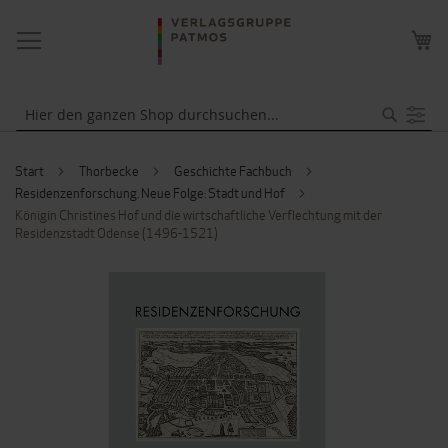
NAVIGATION
ME
UMSCHALTEN
WA
Suche
Start
Thorbecke
Geschichte Fachbuch
Residenzenforschung. Neue Folge: Stadt und Hof
Königin Christines Hof und die wirtschaftliche Verflechtung mit der
Residenzstadt Odense (1496-1521)
ZUM
ENDE
DER
BILDERGALERIE
SPRINGEN