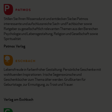
Stillen Sie Ihren Wissensdurst und entdecken Sie bei Patmos
interessante und aufschlussreiche Sach- und Fachbücher sowie
Ratgeber zu gesellschaftlich relevanten Themen aus den Bereichen
Psychologie und Lebensgestaltung, Religion und Gesellschaft sowie
Spiritualität.
Patmos Verlag
Lebensfreude in farbenfroher Gestaltung: Persönliche Geschenke mit
wohltuenden Inspirationen. Irische Segenswünsche und
Geschenkbücher zum Thema älter werden. Grußkarten für
Geburtstage, zur Ermutigung, zu Trost und Trauer.
Verlag am Eschbach