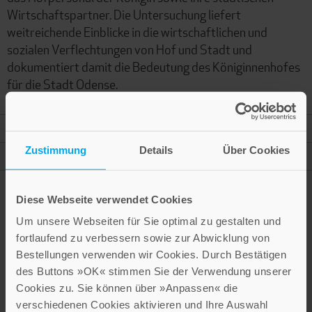
Wirtschaftspartner. Die Untersuchung liefert
weitreichende Einblicke in die wirtschaftlichen und
sozialen Verflechtungen von Hof und Stadt und
dokumentiert damit die Bedeutung des Königinnenhofes
für die Stadt Odense.
Mehr Informationen
Zustimmung
Details
Über Cookies
Autor
Diese Webseite verwendet Cookies
Um unsere Webseiten für Sie optimal zu gestalten und
Presseinformation drucken
fortlaufend zu verbessern sowie zur Abwicklung von
Bestellungen verwenden wir Cookies. Durch Bestätigen
des Buttons »OK« stimmen Sie der Verwendung unserer
Cookies zu. Sie können über »Anpassen« die
verschiedenen Cookies aktivieren und Ihre Auswahl