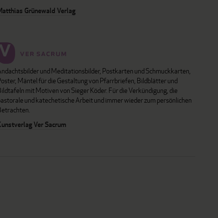
Matthias Grünewald Verlag
Andachtsbilder und Meditationsbilder, Postkarten und Schmuckkarten,
oster, Mäntel für die Gestaltung von Pfarrbriefen, Bildblätter und
ildtafeln mit Motiven von Sieger Köder. Für die Verkündigung, die
pastorale und katechetische Arbeit und immer wieder zum persönlichen
Betrachten.
Kunstverlag Ver Sacrum