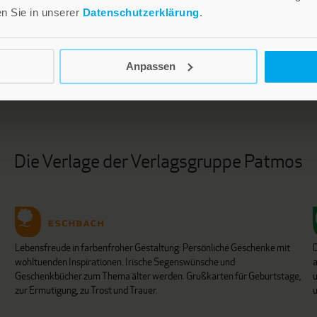
en Sie in unserer
Datenschutzerklärung
.
LEBE GUT MAGAZIN
NEWSLETTER
Anpassen
Die Verlage der Verlagsgruppe Patmos
Lebensfreude in farbenfroher Gestaltung: Persönliche Geschenke mit
wohltuenden Inspirationen. Irische Segenswünsche und
Geschenkbücher zum Thema älter werden. Grußkarten für Geburtstage,
u
zur Ermutigung, zu Trost und Trauer.
u