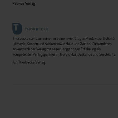
Patmos Verlag
Thorbecke steht zum einen mit einem vielfältigen Produktportfolio für
Lifestyle, Kochen und Backen sowie Haus und Garten. Zum anderen
erweist sich der Verlag mit seiner langjährigen Erfahrung als
kompetenter Verlagspartner im Bereich Landeskunde und Geschichte.
Jan Thorbecke Verlag