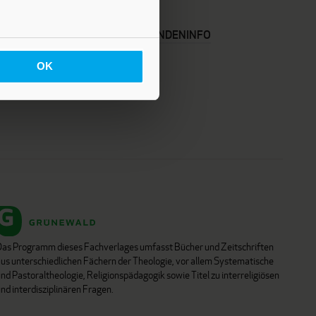
KARRIERE
KUNDENINFO
OK
Das Programm dieses Fachverlages umfasst Bücher und Zeitschriften
aus unterschiedlichen Fächern der Theologie, vor allem Systematische
nd Pastoraltheologie, Religionspädagogik sowie Titel zu interreligiösen
nd interdisziplinären Fragen.