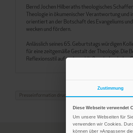
Bernd Jochen Hilberaths theologisches Schaffe
Theologie in ökumenischer Verantwortung und int
orientiert an der Botschaft des Evangeliums un
wecken und fördern.
Anlässlich seines 65. Geburtstags würdigen Kol
für eine zeitgemäße Gestalt der Theologie. Die
Reflexionsstil auf und erschließen dadurch den
Zustimmung
Presseinformation drucken
Diese Webseite verwendet 
Um unsere Webseiten für Sie 
verwenden wir Cookies. Dur
können über »Anpassen« die 