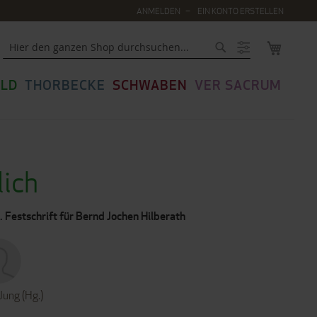
ANMELDEN
EIN KONTO ERSTELLEN
MEIN WA
Suche
LD
THORBECKE
SCHWABEN
VER SACRUM
lich
 Festschrift für Bernd Jochen Hilberath
Jung (Hg.)