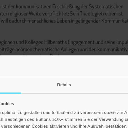
n ist der kommunikativen Erschließung der Systematischen
erreligiöser Weite verpflichtet: Sein Theologietreiben ist
d will dadurch menschliches Leben in gelingender Kommunika
leginnen und Kollegen Hilberaths Engagement und seine Impu
 Beiträge nehmen thematische Anliegen und den kommunikati
 Chancenreichtum seines Denkens.
Details
Cookies
optimal zu gestalten und fortlaufend zu verbessern sowie zur 
ch Bestätigen des Buttons »OK« stimmen Sie der Verwendung un
verschiedenen Cookies aktivieren und Ihre Auswahl bestätigen.