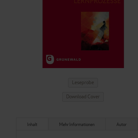
ZUM
Leseprobe
ANFANG
DER
Download Cover
BILDERGALERIE
SPRINGEN
Inhalt
Mehr Informationen
Autor