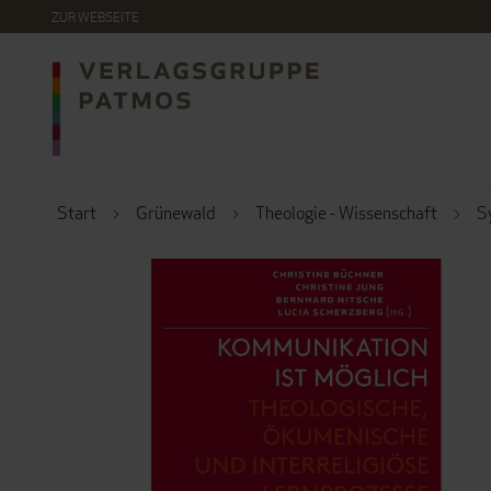
DIREKT
ZUR WEBSEITE
ZUM
INHALT
Start
Grünewald
Theologie - Wissenschaft
S
ZUM
ENDE
DER
BILDERGALERIE
SPRINGEN