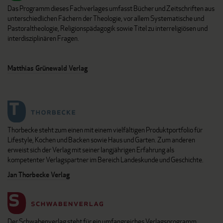
Das Programm dieses Fachverlages umfasst Bücher und Zeitschriften aus
unterschiedlichen Fächern der Theologie, vor allem Systematische und
Pastoraltheologie, Religionspädagogik sowie Titel zu interreligiösen und
interdisziplinären Fragen.
Matthias Grünewald Verlag
Thorbecke steht zum einen mit einem vielfältigen Produktportfolio für
Lifestyle, Kochen und Backen sowie Haus und Garten. Zum anderen
erweist sich der Verlag mit seiner langjährigen Erfahrung als
kompetenter Verlagspartner im Bereich Landeskunde und Geschichte.
Jan Thorbecke Verlag
Der Schwabenverlag steht für ein umfangreiches Verlagsprogramm