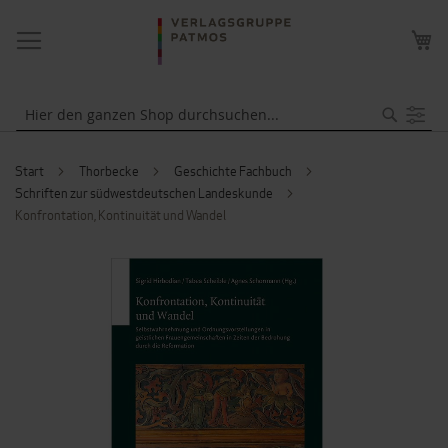
NAVIGATION
ME
UMSCHALTEN
WA
Suche
Start
Thorbecke
Geschichte Fachbuch
Schriften zur südwestdeutschen Landeskunde
Konfrontation, Kontinuität und Wandel
ZUM
ENDE
DER
BILDERGALERIE
SPRINGEN