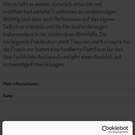
Hierzu hilft es weiter, christlich-ethische und
wohlfahrtsstaatliche Traditionen zu verlebendigen.
Wichtig sind aber auch Reflexionen auf das eigene
Selbstverständnis und die Herausforderungen
insbesondere in der stationären Altenhilfe. Die
vorliegende Publikation stellt Theorien und Konzepte für
die Praxis vor, bietet eine fundierte Plattform für den
überfachlichen Austausch und gibt einen Ausblick auf
notwendige Entwicklungen.
Mehr Informationen
Autor
Presseinformation drucken