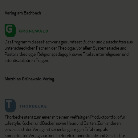
Verlag am Eschbach
Das Programm dieses Fachverlages umfasst Bücher und Zeitschriften aus
unterschiedlichen Fächern der Theologie, vor allem Systematische und
Pastoraltheologie, Religionspädagogik sowie Titel zu interreligiösen und
interdisziplinären Fragen.
Matthias Grünewald Verlag
Thorbecke steht zum einen mit einem vielfältigen Produktportfolio für
Lifestyle, Kochen und Backen sowie Haus und Garten. Zum anderen
erweist sich der Verlag mit seiner langjährigen Erfahrung als
kompetenter Verlagspartner im Bereich Landeskunde und Geschichte.