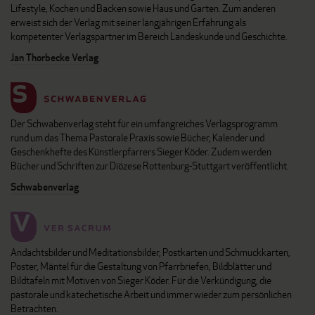
Lifestyle, Kochen und Backen sowie Haus und Garten. Zum anderen
erweist sich der Verlag mit seiner langjährigen Erfahrung als
kompetenter Verlagspartner im Bereich Landeskunde und Geschichte.
Jan Thorbecke Verlag
Der Schwabenverlag steht für ein umfangreiches Verlagsprogramm
rund um das Thema Pastorale Praxis sowie Bücher, Kalender und
Geschenkhefte des Künstlerpfarrers Sieger Köder. Zudem werden
Bücher und Schriften zur Diözese Rottenburg-Stuttgart veröffentlicht.
Schwabenverlag
Andachtsbilder und Meditationsbilder, Postkarten und Schmuckkarten,
Poster, Mäntel für die Gestaltung von Pfarrbriefen, Bildblätter und
Bildtafeln mit Motiven von Sieger Köder. Für die Verkündigung, die
pastorale und katechetische Arbeit und immer wieder zum persönlichen
Betrachten.