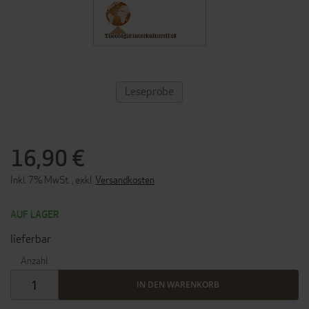
ZUM
Leseprobe
ANFANG
DER
BILDERGALERIE
SPRINGEN
16,90 €
Inkl. 7% MwSt.
,
exkl.
Versandkosten
AUF LAGER
lieferbar
Anzahl
IN DEN WARENKORB