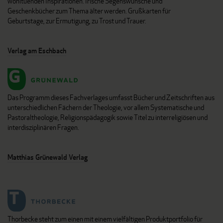
wohltuenden Inspirationen. Irische Segenswünsche und
Geschenkbücher zum Thema älter werden. Grußkarten für
Geburtstage, zur Ermutigung, zu Trost und Trauer.
Verlag am Eschbach
Das Programm dieses Fachverlages umfasst Bücher und Zeitschriften aus
unterschiedlichen Fächern der Theologie, vor allem Systematische und
Pastoraltheologie, Religionspädagogik sowie Titel zu interreligiösen und
interdisziplinären Fragen.
Matthias Grünewald Verlag
Thorbecke steht zum einen mit einem vielfältigen Produktportfolio für