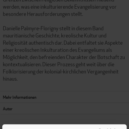
werden, was eine inkulturierende Evangelisierung vor
besondere Herausforderungen stellt.
Danielle Palmyre-Florigny stellt in diesem Band
mauritianische Geschichte, kreolische Kultur und
Religiosität authentisch dar. Dabei entfaltet sie Aspekte
einer kreolischen Inkulturation des Evangeliums als
Möglichkeit, den befreienden Charakter der Botschaft zu
kontextualisieren. Dieser Prozess geht weit über die
Folklorisierung der kolonial-kirchlichen Vergangenheit
hinaus.
Mehr Informationen
Autor