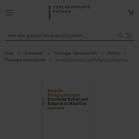
NAVIGATION
ME
UMSCHALTEN
WA
Suche
Start
Grünewald
Theologie - Wissenschaft
Reihen
Theologie interkulturell
Kreolische Kultur und Religion in Mauritius
ZUM
ENDE
DER
BILDERGALERIE
SPRINGEN