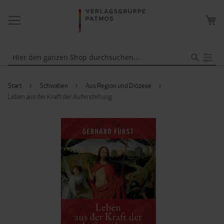
NAVIGATION
ME
UMSCHALTEN
WA
Suche
Start
Schwaben
Aus Region und Diözese
Leben aus der Kraft der Auferstehung
ZUM
ENDE
DER
BILDERGALERIE
SPRINGEN