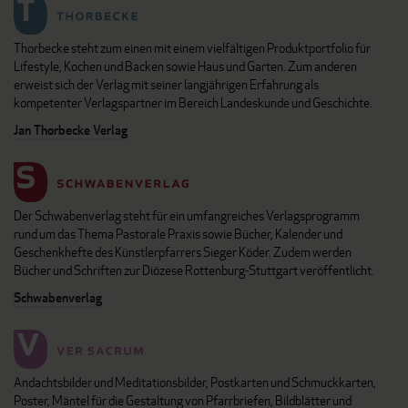
Thorbecke steht zum einen mit einem vielfältigen Produktportfolio für
Lifestyle, Kochen und Backen sowie Haus und Garten. Zum anderen
erweist sich der Verlag mit seiner langjährigen Erfahrung als
kompetenter Verlagspartner im Bereich Landeskunde und Geschichte.
Jan Thorbecke Verlag
Der Schwabenverlag steht für ein umfangreiches Verlagsprogramm
rund um das Thema Pastorale Praxis sowie Bücher, Kalender und
Geschenkhefte des Künstlerpfarrers Sieger Köder. Zudem werden
Bücher und Schriften zur Diözese Rottenburg-Stuttgart veröffentlicht.
Schwabenverlag
Andachtsbilder und Meditationsbilder, Postkarten und Schmuckkarten,
Poster, Mäntel für die Gestaltung von Pfarrbriefen, Bildblätter und