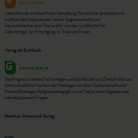
Lebensfreude in farbenfroher Gestaltung: Persönliche Geschenke mit
wohltuenden Inspirationen. Irische Segenswünsche und
Geschenkbücher zum Thema älter werden. Grußkarten für
Geburtstage, zur Ermutigung, zu Trost und Trauer.
Verlag am Eschbach
Das Programm dieses Fachverlages umfasst Bücher und Zeitschriften aus
unterschiedlichen Fächern der Theologie, vor allem Systematische und
Pastoraltheologie, Religionspädagogik sowie Titel zu interreligiösen und
interdisziplinären Fragen.
Matthias Grünewald Verlag