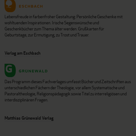
Lebensfreude in farbenfroher Gestaltung: Persönliche Geschenke mit
wohltuenden Inspirationen. Irische Segenswünsche und
Geschenkbücher zum Thema älter werden. Grußkarten für
Geburtstage, zur Ermutigung, zu Trost und Trauer.
Verlag am Eschbach
Das Programm dieses Fachverlages umfasst Bücher und Zeitschriften aus
unterschiedlichen Fächern der Theologie, vor allem Systematische und
Pastoraltheologie, Religionspädagogik sowie Titel zu interreligiösen und
interdisziplinären Fragen.
Matthias Grünewald Verlag