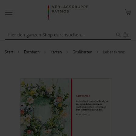
NAVIGATION
ME
UMSCHALTEN
WA
Suche
Start
Eschbach
Karten
Grußkarten
Lebenskranz
ZUM
ENDE
DER
BILDERGALERIE
SPRINGEN