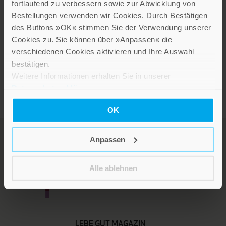
Geburtstagsstrauss
fortlaufend zu verbessern sowie zur Abwicklung von
Bestellungen verwenden wir Cookies. Durch Bestätigen
2,80 €
des Buttons »OK« stimmen Sie der Verwendung unserer
Inkl. 19% MwSt.
,
exkl.
Versandkosten
Cookies zu. Sie können über »Anpassen« die
verschiedenen Cookies aktivieren und Ihre Auswahl
bestätigen.
Weitere Informationen erhalten Sie in unserer
Datenschutzerklärung
.
OK
Anpassen
Alle ablehnen
LEBE GUT MAGAZIN