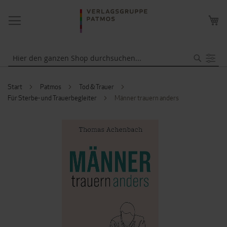
NAVIGATION
ME
UMSCHALTEN
WA
Suche
Start
Patmos
Tod & Trauer
Für Sterbe- und Trauerbegleiter
Männer trauern anders
ZUM
ENDE
DER
BILDERGALERIE
SPRINGEN