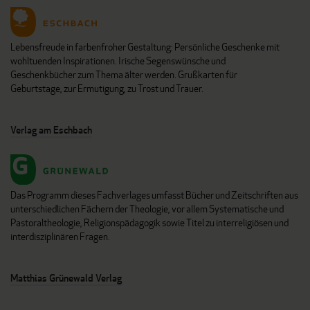
Lebensfreude in farbenfroher Gestaltung: Persönliche Geschenke mit
wohltuenden Inspirationen. Irische Segenswünsche und
Geschenkbücher zum Thema älter werden. Grußkarten für
Geburtstage, zur Ermutigung, zu Trost und Trauer.
Verlag am Eschbach
Das Programm dieses Fachverlages umfasst Bücher und Zeitschriften aus
unterschiedlichen Fächern der Theologie, vor allem Systematische und
Pastoraltheologie, Religionspädagogik sowie Titel zu interreligiösen und
interdisziplinären Fragen.
Matthias Grünewald Verlag