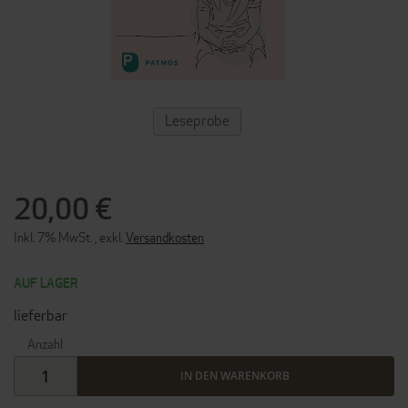
ZUM
Leseprobe
ANFANG
DER
BILDERGALERIE
SPRINGEN
20,00 €
Inkl. 7% MwSt.
,
exkl.
Versandkosten
AUF LAGER
lieferbar
Anzahl
IN DEN WARENKORB