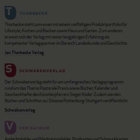
Thorbecke steht zum einen mit einem vielfältigen Produktportfolio für
Lifestyle, Kochen und Backen sowie Haus und Garten. Zum anderen
erweist sich der Verlag mit seiner langjährigen Erfahrung als
kompetenter Verlagspartner im Bereich Landeskunde und Geschichte.
Jan Thorbecke Verlag
Der Schwabenverlag steht für ein umfangreiches Verlagsprogramm
rund um das Thema Pastorale Praxis sowie Bücher, Kalender und
Geschenkhefte des Künstlerpfarrers Sieger Köder. Zudem werden
Bücher und Schriften zur Diözese Rottenburg-Stuttgart veröffentlicht.
Schwabenverlag
Andachtsbilder und Meditationsbilder, Postkarten und Schmuckkarten,