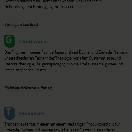
Geschenkbücher zum Thema älter werden. Grußkarten für
Geburtstage, zur Ermutigung, zu Trost und Trauer.
Verlag am Eschbach
Das Programm dieses Fachverlages umfasst Bücher und Zeitschriften aus
unterschiedlichen Fächern der Theologie, vor allem Systematische und
Pastoraltheologie, Religionspädagogik sowie Titel zu interreligiösen und
interdisziplinären Fragen.
Matthias Grünewald Verlag
Thorbecke steht zum einen mit einem vielfältigen Produktportfolio für
Lifestyle, Kochen und Backen sowie Haus und Garten. Zum anderen