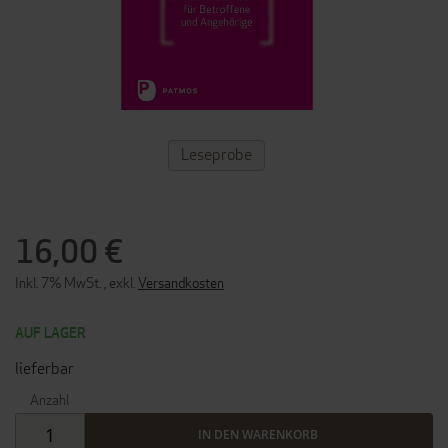
ZUM
Leseprobe
ANFANG
DER
BILDERGALERIE
SPRINGEN
16,00 €
Inkl. 7% MwSt.
,
exkl.
Versandkosten
AUF LAGER
lieferbar
Anzahl
IN DEN WARENKORB