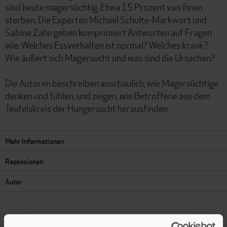
sind heute magersüchtig. Etwa 15 Prozent von ihnen
sterben. Die Experten Michael Schulte-Markwort und
Sabine Zahn geben komprimiert Antworten auf Fragen
wie: Welches Essverhalten ist normal? Welches krank?
Wie äußert sich Magersucht und was sind die Ursachen?
Die Autoren beschreiben anschaulich, wie Magersüchtige
denken und fühlen, und zeigen, wie Betroffene aus dem
Teufelskreis der Hungersucht herausfinden.
Mehr Informationen
Rezensionen
Autor