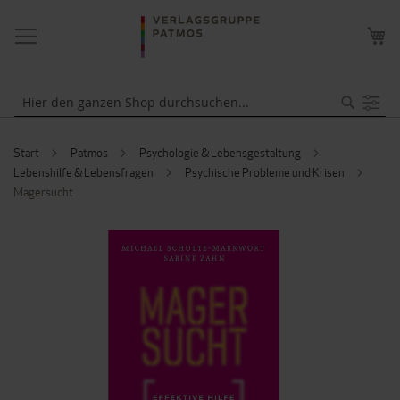
NAVIGATION
ME
UMSCHALTEN
WA
Suche
Start
Patmos
Psychologie & Lebensgestaltung
Lebenshilfe & Lebensfragen
Psychische Probleme und Krisen
Magersucht
ZUM
ENDE
DER
BILDERGALERIE
SPRINGEN