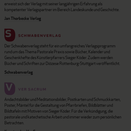
erweist sich der Verlag mit seiner langjährigen Erfahrung als
kompetenter Verlagspartner im Bereich Landeskunde und Geschichte.
Jan Thorbecke Verlag
Der Schwabenverlag steht für ein umfangreiches Verlagsprogramm
rund um das Thema Pastorale Praxis sowie Bücher, Kalender und
Geschenkhefte des Künstlerpfarrers Sieger Köder. Zudem werden
Bücher und Schriften zur Diözese Rottenburg-Stuttgart veröffentlicht.
Schwabenverlag
Andachtsbilder und Meditationsbilder, Postkarten und Schmuckkarten,
Poster, Mäntel für die Gestaltung von Pfarrbriefen, Bildblätter und
Bildtafeln mit Motiven von Sieger Köder. Für die Verkündigung, die
pastorale und katechetische Arbeit und immer wieder zum persönlichen
Betrachten.