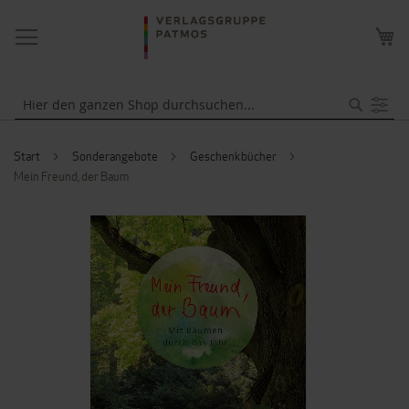
NAVIGATION
ME
UMSCHALTEN
WA
Suche
Start
Sonderangebote
Geschenkbücher
Mein Freund, der Baum
ZUM
ENDE
DER
BILDERGALERIE
SPRINGEN