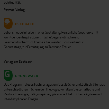
Spiritualität.
Patmos Verlag
Lebensfreude in farbenfroher Gestaltung: Persönliche Geschenke mit
wohltuenden Inspirationen. Irische Segenswünsche und
Geschenkbücher zum Thema älter werden. Grußkarten für
Geburtstage, zur Ermutigung, zu Trost und Trauer.
Verlag am Eschbach
Das Programm dieses Fachverlages umfasst Bücher und Zeitschriften aus
unterschiedlichen Fächern der Theologie, vor allem Systematische und
Pastoraltheologie, Religionspädagogik sowie Titel zu interreligiösen und
interdisziplinären Fragen.