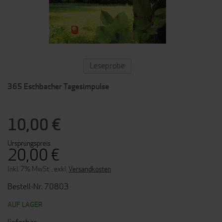
ZUM
Leseprobe
ANFANG
DER
365 Eschbacher Tagesimpulse
BILDERGALERIE
SPRINGEN
10,00 €
Ursprungspreis
20,00 €
Inkl. 7% MwSt.
,
exkl.
Versandkosten
Bestell-Nr. 70803
AUF LAGER