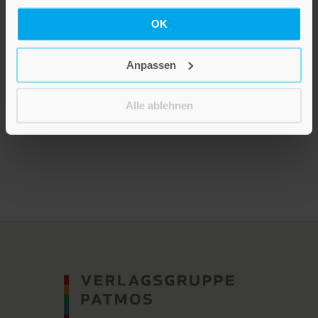
OK
Die spirituelle Weisheit
der Bäume
Anpassen
20,00 €
Alle ablehnen
Inkl. 7% MwSt.
,
exkl.
Versandkosten