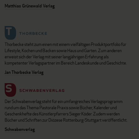
Matthias Grünewald Verlag
Thorbecke steht zum einen mit einem vielfältigen Produktportfolio für
Lifestyle, Kochen und Backen sowie Haus und Garten. Zum anderen
erweist sich der Verlag mit seiner langjährigen Erfahrung als
kompetenter Verlagspartner im Bereich Landeskunde und Geschichte.
Jan Thorbecke Verlag
Der Schwabenverlag steht für ein umfangreiches Verlagsprogramm
rund um das Thema Pastorale Praxis sowie Bücher, Kalender und
Geschenkhefte des Künstlerpfarrers Sieger Köder. Zudem werden
Bücher und Schriften zur Diözese Rottenburg-Stuttgart veröffentlicht.
Schwabenverlag