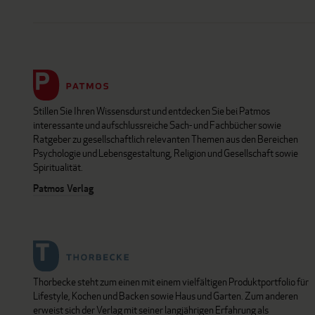
Stillen Sie Ihren Wissensdurst und entdecken Sie bei Patmos
interessante und aufschlussreiche Sach- und Fachbücher sowie
Ratgeber zu gesellschaftlich relevanten Themen aus den Bereichen
Psychologie und Lebensgestaltung, Religion und Gesellschaft sowie
Spiritualität.
Patmos Verlag
Thorbecke steht zum einen mit einem vielfältigen Produktportfolio für
Lifestyle, Kochen und Backen sowie Haus und Garten. Zum anderen
erweist sich der Verlag mit seiner langjährigen Erfahrung als