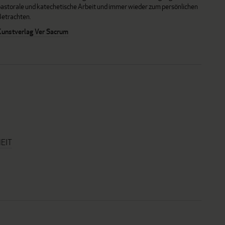
pastorale und katechetische Arbeit und immer wieder zum persönlichen
Betrachten.
Kunstverlag Ver Sacrum
EIT