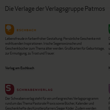
Die Verlage der Verlagsgruppe Patmos
Lebensfreude in farbenfroher Gestaltung: Persönliche Geschenke mit
wohltuenden Inspirationen. Irische Segenswünsche und
Geschenkbücher zum Thema älter werden. Grußkarten für Geburtstage,
u
zur Ermutigung, zu Trost und Trauer.
u
Verlag am Eschbach
Der Schwabenverlag steht für ein umfangreiches Verlagsprogramm
P
rund um das Thema Pastorale Praxis sowie Bücher, Kalender und
B
Geschenkhefte des Künstlerpfarrers Sieger Köder. Zudem werden