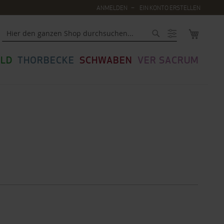
ANMELDEN
EIN KONTO ERSTELLEN
MEIN WA
Suche
LD
THORBECKE
SCHWABEN
VER SACRUM