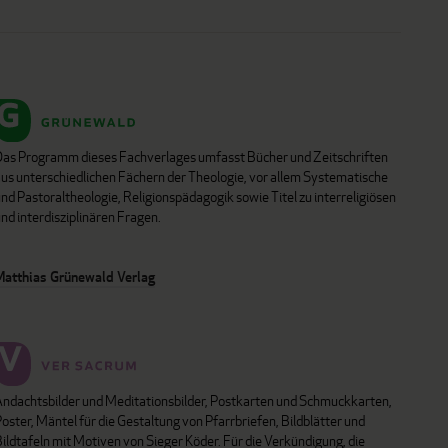
Das Programm dieses Fachverlages umfasst Bücher und Zeitschriften
aus unterschiedlichen Fächern der Theologie, vor allem Systematische
nd Pastoraltheologie, Religionspädagogik sowie Titel zu interreligiösen
nd interdisziplinären Fragen.
Matthias Grünewald Verlag
Andachtsbilder und Meditationsbilder, Postkarten und Schmuckkarten,
oster, Mäntel für die Gestaltung von Pfarrbriefen, Bildblätter und
ildtafeln mit Motiven von Sieger Köder. Für die Verkündigung, die