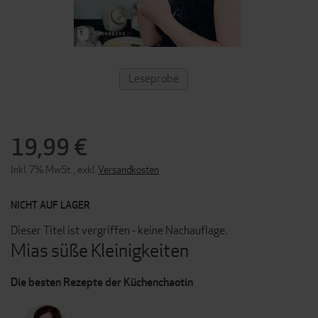
ZUM
Leseprobe
ANFANG
DER
BILDERGALERIE
SPRINGEN
19,99 €
Inkl. 7% MwSt.
,
exkl.
Versandkosten
NICHT AUF LAGER
Dieser Titel ist vergriffen - keine Nachauflage.
Mias süße Kleinigkeiten
Die besten Rezepte der Küchenchaotin