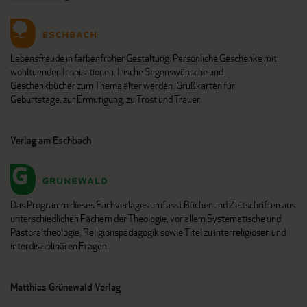
Lebensfreude in farbenfroher Gestaltung: Persönliche Geschenke mit
wohltuenden Inspirationen. Irische Segenswünsche und
Geschenkbücher zum Thema älter werden. Grußkarten für
Geburtstage, zur Ermutigung, zu Trost und Trauer.
Verlag am Eschbach
Das Programm dieses Fachverlages umfasst Bücher und Zeitschriften aus
unterschiedlichen Fächern der Theologie, vor allem Systematische und
Pastoraltheologie, Religionspädagogik sowie Titel zu interreligiösen und
interdisziplinären Fragen.
Matthias Grünewald Verlag