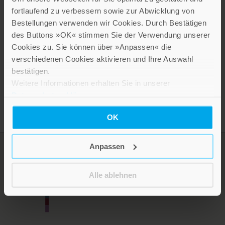
HOMEPAGE DER AUTORIN
fortlaufend zu verbessern sowie zur Abwicklung von
Bestellungen verwenden wir Cookies. Durch Bestätigen
Süße Rezepte aus der Chaosküche unter
des Buttons »OK« stimmen Sie der Verwendung unserer
KÜCHENCAOTIN.DE
.
Cookies zu. Sie können über »Anpassen« die
verschiedenen Cookies aktivieren und Ihre Auswahl
bestätigen.
Weitere Informationen erhalten Sie in unserer
Datenschutzerklärung
.
OK
Anpassen
Alle ablehnen