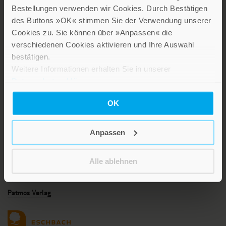
Bestellungen verwenden wir Cookies. Durch Bestätigen
KARRIERE
des Buttons »OK« stimmen Sie der Verwendung unserer
KUNDENINFO
Cookies zu. Sie können über »Anpassen« die
verschiedenen Cookies aktivieren und Ihre Auswahl
bestätigen.
Weitere Informationen erhalten Sie in unserer
Die Verlage der Verlagsgruppe Patmos
Datenschutzerklärung
.
OK
Anpassen
Stillen Sie Ihren Wissensdurst und entdecken Sie bei Patmos
interessante und aufschlussreiche Sach- und Fachbücher sowie
Ratgeber zu gesellschaftlich relevanten Themen aus den Bereichen
Alle ablehnen
Psychologie und Lebensgestaltung, Religion und Gesellschaft sowie
Spiritualität.
Patmos Verlag