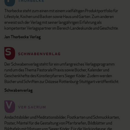
Thorbecke steht zum einen mit einem vielfältigen Produktportfolio für
Lifestyle, Kochen und Backen sowie Haus und Garten. Zum anderen
erweist sich der Verlag mit seiner langjährigen Erfahrung als
kompetenter Verlagspartner im Bereich Landeskunde und Geschichte.
Jan Thorbecke Verlag
Der Schwabenverlag steht für ein umfangreiches Verlagsprogramm
rund um das Thema Pastorale Praxis sowie Bücher, Kalender und
Geschenkhefte des Künstlerpfarrers Sieger Köder. Zudem werden
Bücher und Schriften zur Diözese Rottenburg-Stuttgart veröffentlicht.
Schwabenverlag
Andachtsbilder und Meditationsbilder, Postkarten und Schmuckkarten,
Poster, Mäntel für die Gestaltung von Pfarrbriefen, Bildblätter und
Bildtafeln mit Motiven von Sieger Köder. Für die Verkündigung, die