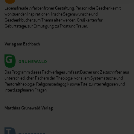
Lebensfreude in farbenfroher Gestaltung: Persönliche Geschenke mit
wohltuenden Inspirationen. Irische Segenswünsche und
Geschenkbücher zum Thema älter werden. Grußkarten für
Geburtstage, zur Ermutigung, zu Trost und Trauer.
Verlag am Eschbach
Das Programm dieses Fachverlages umfasst Bücher und Zeitschriften aus
unterschiedlichen Fächern der Theologie, vor allem Systematische und
Pastoraltheologie, Religionspädagogik sowie Titel zu interreligiösen und
interdisziplinären Fragen.
Matthias Grünewald Verlag