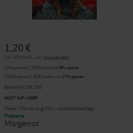
ZUM
ANFANG
DER
1,20 €
BILDERGALERIE
SPRINGEN
Inkl. 19% MwSt.
,
exkl.
Versandkosten
50 für jeweils
1,10 €
kaufen und
8
% sparen
100 für jeweils
1,00 €
kaufen und
17
% sparen
Bestell-Nr. SK 258
NICHT AUF LAGER
Dieser Titel ist vergriffen - keine Nachauflage.
Postkarte
Morgenrot