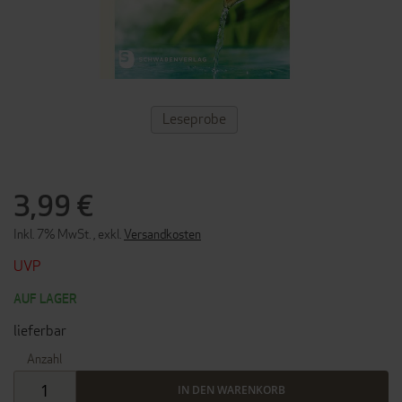
ZUM
Leseprobe
ANFANG
DER
BILDERGALERIE
SPRINGEN
3,99 €
Inkl. 7% MwSt.
,
exkl.
Versandkosten
UVP
AUF LAGER
lieferbar
Anzahl
IN DEN WARENKORB