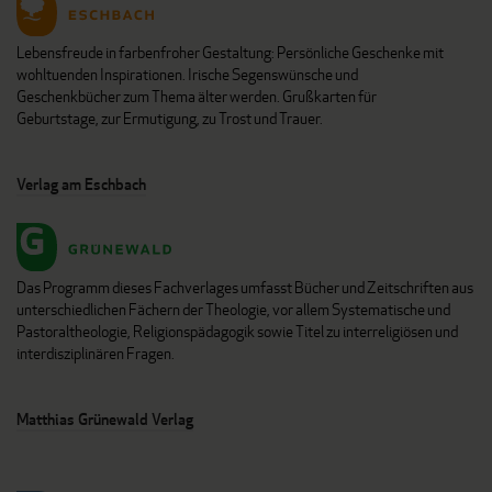
Lebensfreude in farbenfroher Gestaltung: Persönliche Geschenke mit
wohltuenden Inspirationen. Irische Segenswünsche und
Geschenkbücher zum Thema älter werden. Grußkarten für
Geburtstage, zur Ermutigung, zu Trost und Trauer.
Verlag am Eschbach
Das Programm dieses Fachverlages umfasst Bücher und Zeitschriften aus
unterschiedlichen Fächern der Theologie, vor allem Systematische und
Pastoraltheologie, Religionspädagogik sowie Titel zu interreligiösen und
interdisziplinären Fragen.
Matthias Grünewald Verlag