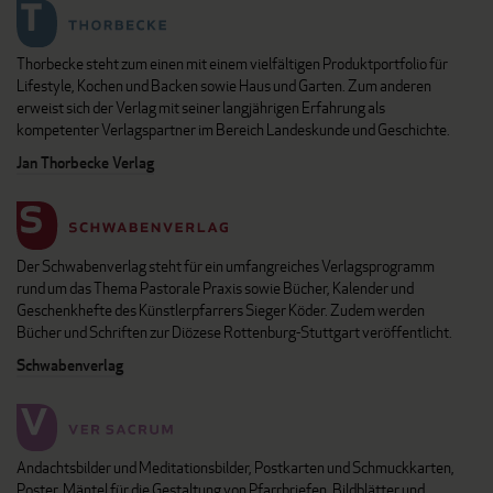
Thorbecke steht zum einen mit einem vielfältigen Produktportfolio für
Lifestyle, Kochen und Backen sowie Haus und Garten. Zum anderen
erweist sich der Verlag mit seiner langjährigen Erfahrung als
kompetenter Verlagspartner im Bereich Landeskunde und Geschichte.
Jan Thorbecke Verlag
Der Schwabenverlag steht für ein umfangreiches Verlagsprogramm
rund um das Thema Pastorale Praxis sowie Bücher, Kalender und
Geschenkhefte des Künstlerpfarrers Sieger Köder. Zudem werden
Bücher und Schriften zur Diözese Rottenburg-Stuttgart veröffentlicht.
Schwabenverlag
Andachtsbilder und Meditationsbilder, Postkarten und Schmuckkarten,
Poster, Mäntel für die Gestaltung von Pfarrbriefen, Bildblätter und