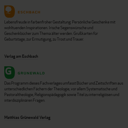
Lebensfreude in farbenfroher Gestaltung: Persönliche Geschenke mit
wohltuenden Inspirationen. Irische Segenswünsche und
Geschenkbücher zum Thema älter werden. Grußkarten für
Geburtstage, zur Ermutigung, zu Trost und Trauer.
Verlag am Eschbach
Das Programm dieses Fachverlages umfasst Bücher und Zeitschriften aus
unterschiedlichen Fächern der Theologie, vor allem Systematische und
Pastoraltheologie, Religionspädagogik sowie Titel zu interreligiösen und
interdisziplinären Fragen.
Matthias Grünewald Verlag