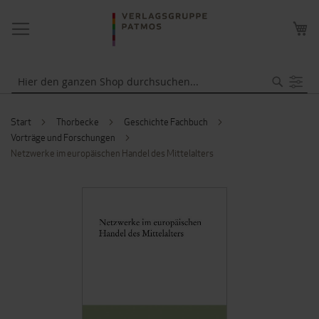
NAVIGATION
ME
UMSCHALTEN
WA
Suche
Start
Thorbecke
Geschichte Fachbuch
Vorträge und Forschungen
Netzwerke im europäischen Handel des Mittelalters
ZUM
ENDE
DER
BILDERGALERIE
SPRINGEN