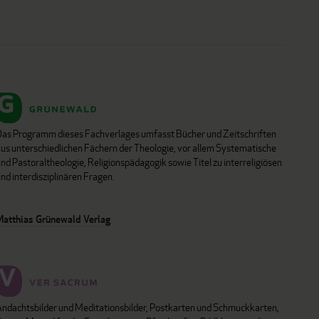
Das Programm dieses Fachverlages umfasst Bücher und Zeitschriften
aus unterschiedlichen Fächern der Theologie, vor allem Systematische
nd Pastoraltheologie, Religionspädagogik sowie Titel zu interreligiösen
nd interdisziplinären Fragen.
Matthias Grünewald Verlag
Andachtsbilder und Meditationsbilder, Postkarten und Schmuckkarten,