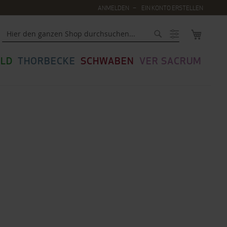
ANMELDEN
EIN KONTO ERSTELLEN
MEIN WA
Suche
LD
THORBECKE
SCHWABEN
VER SACRUM