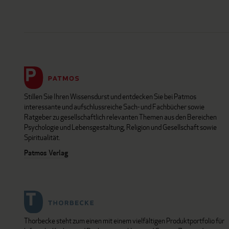
Stillen Sie Ihren Wissensdurst und entdecken Sie bei Patmos
interessante und aufschlussreiche Sach- und Fachbücher sowie
Ratgeber zu gesellschaftlich relevanten Themen aus den Bereichen
Psychologie und Lebensgestaltung, Religion und Gesellschaft sowie
Spiritualität.
Patmos Verlag
Thorbecke steht zum einen mit einem vielfältigen Produktportfolio für