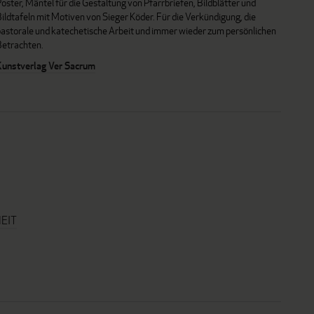
oster, Mäntel für die Gestaltung von Pfarrbriefen, Bildblätter und
ildtafeln mit Motiven von Sieger Köder. Für die Verkündigung, die
pastorale und katechetische Arbeit und immer wieder zum persönlichen
Betrachten.
Kunstverlag Ver Sacrum
EIT