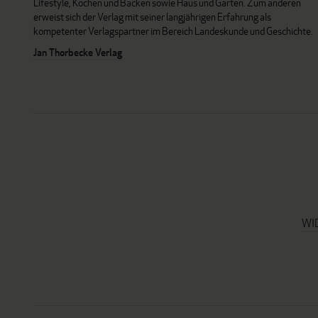
Lifestyle, Kochen und Backen sowie Haus und Garten. Zum anderen
erweist sich der Verlag mit seiner langjährigen Erfahrung als
kompetenter Verlagspartner im Bereich Landeskunde und Geschichte.
Jan Thorbecke Verlag
WI