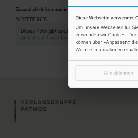
Zusätzliche Informationen und Medien
Diese Webseite verwendet 
WEITERE INFO
Um unsere Webseiten für Sie 
Dieses Motiv gibt es auch als:
Andachtsbild mit Text
,
verwenden wir Cookies. Dur
Andachtsbild ohne Text
&
Postkarte
können über »Anpassen« die 
Weitere Informationen erhalt
Alle ablehnen