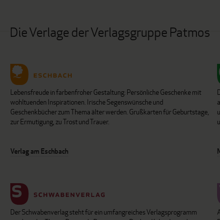
Die Verlage der Verlagsgruppe Patmos
Lebensfreude in farbenfroher Gestaltung: Persönliche Geschenke mit
wohltuenden Inspirationen. Irische Segenswünsche und
Geschenkbücher zum Thema älter werden. Grußkarten für Geburtstage,
u
zur Ermutigung, zu Trost und Trauer.
u
Verlag am Eschbach
Der Schwabenverlag steht für ein umfangreiches Verlagsprogramm