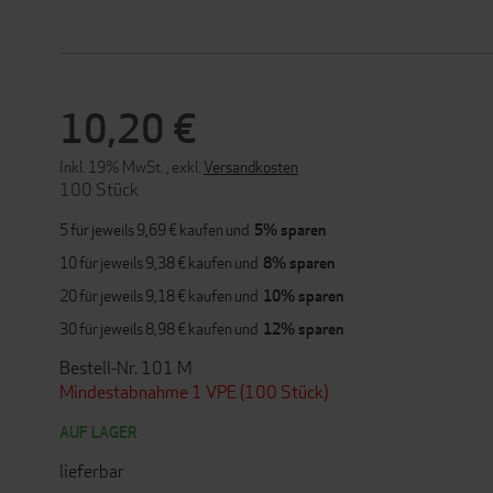
10,20 €
Inkl. 19% MwSt.
,
exkl.
Versandkosten
100 Stück
5 für jeweils
9,69 €
kaufen und
5
% sparen
10 für jeweils
9,38 €
kaufen und
8
% sparen
20 für jeweils
9,18 €
kaufen und
10
% sparen
30 für jeweils
8,98 €
kaufen und
12
% sparen
Bestell-Nr. 101 M
Mindestabnahme 1 VPE (100 Stück)
AUF LAGER
lieferbar