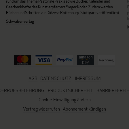
P
rund um das Thema Pastorale Praxis sowie Bücher, Kalender und
B
Geschenkhefte des Künstlerpfarrers Sieger Köder. Zudem werden
Bücher und Schriften zur Diözese Rottenburg-Stuttgart veröffentlicht.
Schwabenverlag
AGB
DATENSCHUTZ
IMPRESSUM
DERRUFSBELEHRUNG
PRODUKTSICHERHEIT
BARRIEREFREIH
Cookie-Einwilligung ändern
Vertrag widerrufen
Abonnement kündigen