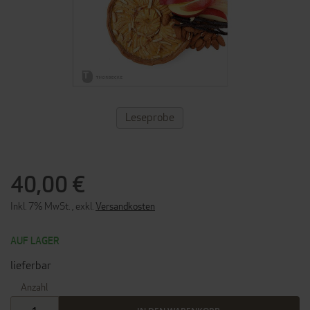
ZUM
Leseprobe
ANFANG
DER
BILDERGALERIE
SPRINGEN
40,00 €
Inkl. 7% MwSt.
,
exkl.
Versandkosten
AUF LAGER
lieferbar
Anzahl