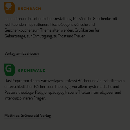
Lebensfreude in farbenfroher Gestaltung: Persönliche Geschenke mit
wohltuenden Inspirationen. Irische Segenswünsche und
Geschenkbücher zum Thema älter werden. Grußkarten für
Geburtstage, zur Ermutigung, zu Trost und Trauer.
Verlag am Eschbach
Das Programm dieses Fachverlages umfasst Bücher und Zeitschriften aus
unterschiedlichen Fächern der Theologie, vor allem Systematische und
Pastoraltheologie, Religionspädagogik sowie Titel zu interreligiösen und
interdisziplinären Fragen.
Matthias Grünewald Verlag