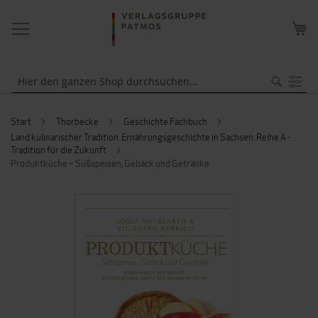
NAVIGATION
ME
UMSCHALTEN
WA
Suche
Start
Thorbecke
Geschichte Fachbuch
Land kulinarischer Tradition. Ernährungsgeschichte in Sachsen. Reihe A -
Tradition für die Zukunft
Produktküche – Süßspeisen, Gebäck und Getränke
ZUM
ENDE
DER
BILDERGALERIE
SPRINGEN