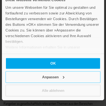
Um unsere Webseiten für Sie optimal zu gestalten und
fortlaufend zu verbessern sowie zur Abwicklung von
Bestellungen verwenden wir Cookies. Durch Bestätigen
LEBE GUT MAGAZIN
des Buttons »OK« stimmen Sie der Verwendung unserer
NEWSLETTER
Cookies zu. Sie können über »Anpassen« die
verschiedenen Cookies aktivieren und Ihre Auswahl
KARRIERE
bestätigen.
KUNDENINFO
Weitere Informationen erhalten Sie in unserer
Datenschutzerklärung
.
Die Verlage der Verlagsgruppe Patmos
OK
Anpassen
Alle ablehnen
Stillen Sie Ihren Wissensdurst und entdecken Sie bei Patmos
interessante und aufschlussreiche Sach- und Fachbücher sowie
Ratgeber zu gesellschaftlich relevanten Themen aus den Bereichen