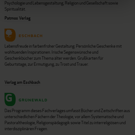
Psychologie und Lebensgestaltung, Religion und Gesellschaft sowie
Spiritualität.
Patmos Verlag
Lebensfreude in farbenfroher Gestaltung: Persönliche Geschenke mit
wohltuenden Inspirationen. Irische Segenswünsche und
Geschenkbücher zum Thema älter werden. Grußkarten für
Geburtstage, zur Ermutigung, zu Trost und Trauer.
Verlag am Eschbach
Das Programm dieses Fachverlages umfasst Bücher und Zeitschriften aus
unterschiedlichen Fächern der Theologie, vor allem Systematische und
Pastoraltheologie, Religionspädagogik sowie Titel zu interreligiösen und
interdisziplinären Fragen.