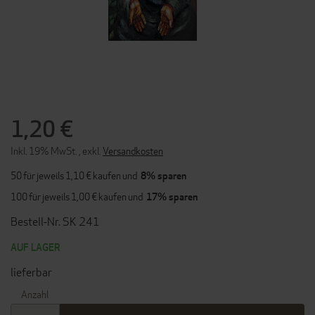
ZUM
ANFANG
DER
1,20 €
BILDERGALERIE
SPRINGEN
Inkl. 19% MwSt.
,
exkl.
Versandkosten
50 für jeweils
1,10 €
kaufen und
8
% sparen
100 für jeweils
1,00 €
kaufen und
17
% sparen
Bestell-Nr. SK 241
AUF LAGER
lieferbar
Anzahl