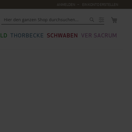
ANMELDEN
EIN KONTO ERSTELLEN
MEIN WA
Suche
LD
THORBECKE
SCHWABEN
VER SACRUM