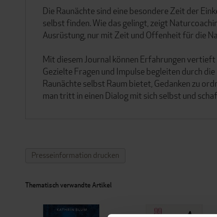
Die Raunächte sind eine besondere Zeit der Eink
selbst finden. Wie das gelingt, zeigt Naturcoac
Ausrüstung, nur mit Zeit und Offenheit für die N
Mit diesem Journal können Erfahrungen vertieft
Gezielte Fragen und Impulse begleiten durch di
Raunächte selbst Raum bietet, Gedanken zu ordne
man tritt in einen Dialog mit sich selbst und scha
Presseinformation drucken
Thematisch verwandte Artikel