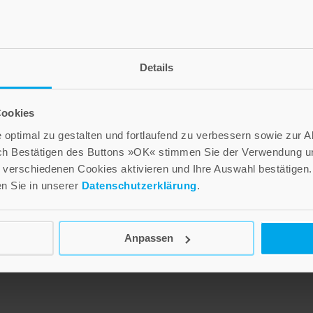
Details
Cookies
d
Raunächte
Zwischen den Jahren
optimal zu gestalten und fortlaufend zu verbessern sowie zur 
ch Bestätigen des Buttons »OK« stimmen Sie der Verwendung un
18,00 €
18,00 €
verschiedenen Cookies aktivieren und Ihre Auswahl bestätigen.
en Sie in unserer
Datenschutzerklärung
.
Inkl. 7% MwSt.
,
exkl.
Versandkosten
Inkl. 7% MwSt.
,
exkl.
Versandkosten
n
Anpassen