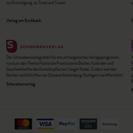
zur Ermutigung, zu Trost und Trauer.
u
Verlag am Eschbach
Der Schwabenverlag steht für ein umfangreiches Verlagsprogramm
P
rund um das Thema Pastorale Praxis sowie Bücher, Kalender und
B
Geschenkhefte des Künstlerpfarrers Sieger Köder. Zudem werden
Bücher und Schriften zur Diözese Rottenburg-Stuttgart veröffentlicht.
Schwabenverlag