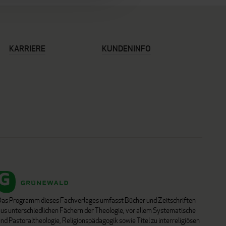
KARRIERE
KUNDENINFO
Das Programm dieses Fachverlages umfasst Bücher und Zeitschriften
aus unterschiedlichen Fächern der Theologie, vor allem Systematische
nd Pastoraltheologie, Religionspädagogik sowie Titel zu interreligiösen