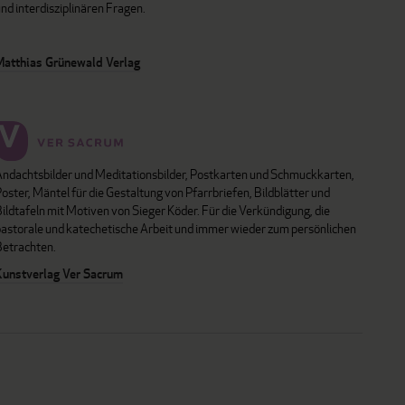
nd interdisziplinären Fragen.
Matthias Grünewald Verlag
Andachtsbilder und Meditationsbilder, Postkarten und Schmuckkarten,
oster, Mäntel für die Gestaltung von Pfarrbriefen, Bildblätter und
ildtafeln mit Motiven von Sieger Köder. Für die Verkündigung, die
pastorale und katechetische Arbeit und immer wieder zum persönlichen
Betrachten.
Kunstverlag Ver Sacrum