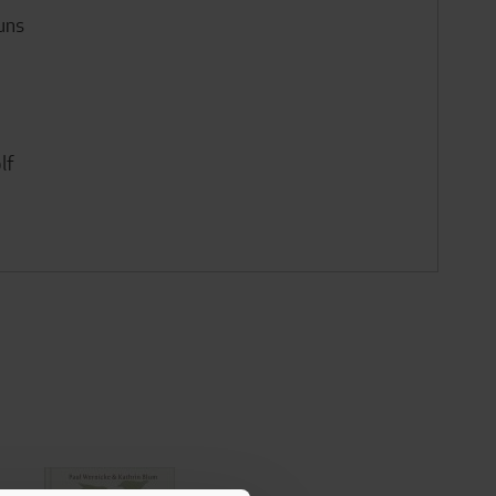
uns
lf