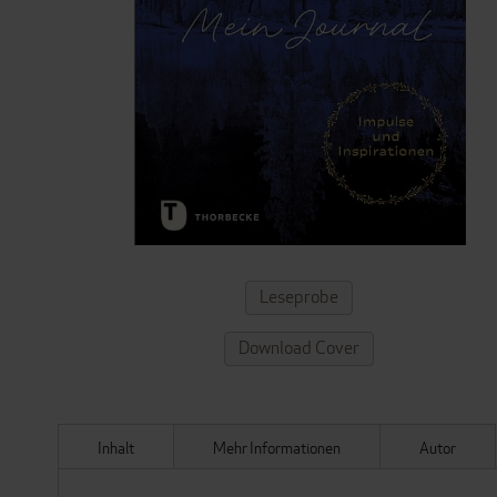
ZUM
Leseprobe
ANFANG
DER
Download Cover
BILDERGALERIE
SPRINGEN
Inhalt
Mehr Informationen
Autor