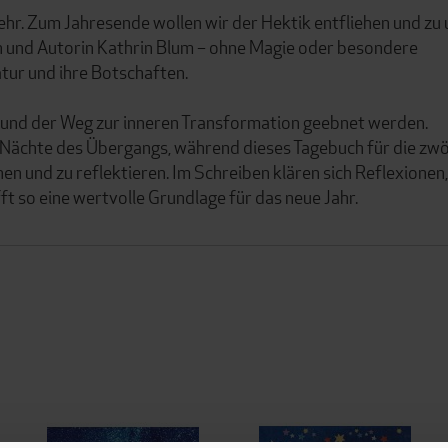
ehr. Zum Jahresende wollen wir der Hektik entfliehen und zu 
hin und Autorin Kathrin Blum – ohne Magie oder besondere
atur und ihre Botschaften.
 und der Weg zur inneren Transformation geebnet werden.
e Nächte des Übergangs, während dieses Tagebuch für die zwö
n und zu reflektieren. Im Schreiben klären sich Reflexionen,
fft so eine wertvolle Grundlage für das neue Jahr.