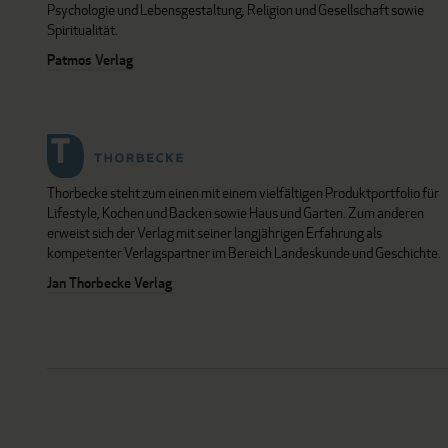
Psychologie und Lebensgestaltung, Religion und Gesellschaft sowie
Spiritualität.
Patmos Verlag
Thorbecke steht zum einen mit einem vielfältigen Produktportfolio für
Lifestyle, Kochen und Backen sowie Haus und Garten. Zum anderen
erweist sich der Verlag mit seiner langjährigen Erfahrung als
kompetenter Verlagspartner im Bereich Landeskunde und Geschichte.
Jan Thorbecke Verlag