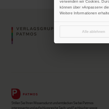
verwenden wir Cookies. Dur
können über »Anpassen« die 
Weitere Informationen erhalt
Alle ablehnen
Stillen Sie Ihren Wissensdurst und entdecken Sie bei Patmos
interessante und aufschlussreiche Sach- und Fachbücher sowie