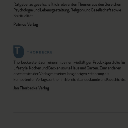
Ratgeber zu gesellschaftlich relevanten Themen aus den Bereichen
Psychologie und Lebensgestaltung, Religion und Gesellschaft sowie
Spiritualität.
Patmos Verlag
Thorbecke steht zum einen mit einem vielfältigen Produktportfolio für
Lifestyle, Kochen und Backen sowie Haus und Garten. Zum anderen
erweist sich der Verlag mit seiner langjährigen Erfahrung als
kompetenter Verlagspartner im Bereich Landeskunde und Geschichte.
Jan Thorbecke Verlag