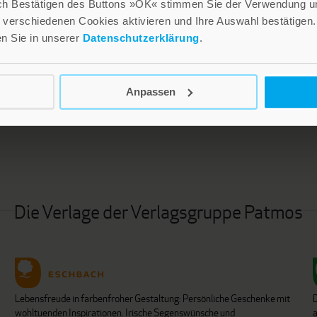
ch Bestätigen des Buttons »OK« stimmen Sie der Verwendung un
verschiedenen Cookies aktivieren und Ihre Auswahl bestätigen.
en Sie in unserer
Datenschutzerklärung
.
LEBE GUT MAGAZIN
NEWSLETTER
Anpassen
Die Verlage der Verlagsgruppe Patmos
Lebensfreude in farbenfroher Gestaltung: Persönliche Geschenke mit
wohltuenden Inspirationen. Irische Segenswünsche und