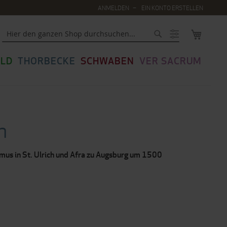
ANMELDEN
EIN KONTO ERSTELLEN
MEIN WA
Suche
LD
THORBECKE
SCHWABEN
VER SACRUM
n
ismus in St. Ulrich und Afra zu Augsburg um 1500