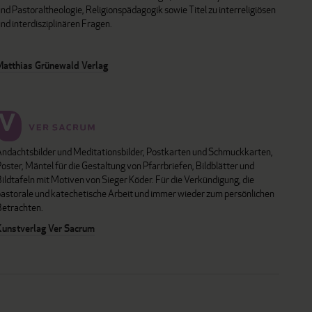
nd Pastoraltheologie, Religionspädagogik sowie Titel zu interreligiösen
nd interdisziplinären Fragen.
Matthias Grünewald Verlag
Andachtsbilder und Meditationsbilder, Postkarten und Schmuckkarten,
oster, Mäntel für die Gestaltung von Pfarrbriefen, Bildblätter und
ildtafeln mit Motiven von Sieger Köder. Für die Verkündigung, die
pastorale und katechetische Arbeit und immer wieder zum persönlichen
Betrachten.
Kunstverlag Ver Sacrum