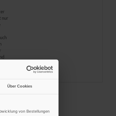
ter
t nur
e
auch
n
r
end
lchen
Über Cookies
Abwicklung von Bestellungen