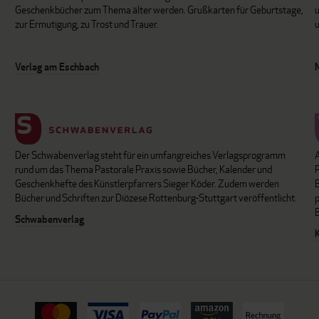
Geschenkbücher zum Thema älter werden. Grußkarten für Geburtstage,
u
zur Ermutigung, zu Trost und Trauer.
u
Verlag am Eschbach
Der Schwabenverlag steht für ein umfangreiches Verlagsprogramm
P
rund um das Thema Pastorale Praxis sowie Bücher, Kalender und
B
Geschenkhefte des Künstlerpfarrers Sieger Köder. Zudem werden
Bücher und Schriften zur Diözese Rottenburg-Stuttgart veröffentlicht.
Schwabenverlag