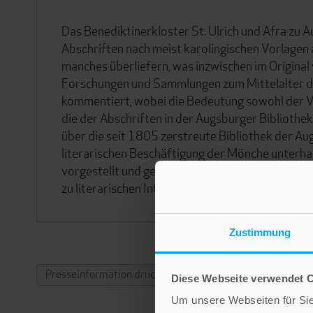
Das Benediktinerkloster St. Ulrich und Afra zu 
Abschriften nach meist karolingischen Vorlagen a
manches überliefern, was inzwischen im Original 
Forschungen und Sammlungen zum Mittelalter da
kommentiert, wobei die Bedeutung sowohl der Vor
die der Abschriften in der Augsburger Bibliothe
über die seit 1805 zerstreute Bibliothek der Aug
literarischen Beschäftigung der Mönche unter
vorgestellt und gewürdigt. So verbindet die Ar
zu literarischen Interessen während der Blütezei
Zustimmung
Presseinformation drucken
Diese Webseite verwendet 
Um unsere Webseiten für Sie 