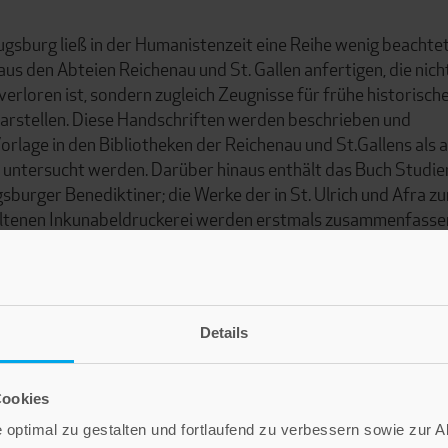
Augsburg ließ in der Humanistenzeit eine Reihe wenig beachte
us den Abteien Reichenau und St. Gallen anfertigen, die nich
verloren ist, sondern zugleich Zeugnisse für frühe historisch
rstellen. Diese Handschriften werden beschrieben und
lage in den Bibliotheken der Reichenau und St.Gallens als 
k untersucht werden. Darüber hinaus enthält das Buch Studie
sburger Benediktiner; die Werke der in St. Ulrich und Afra zu
haltenen Inkunabeldruckerei werden erstmals zusammenfass
beit Forschungen zum Klosterhumanismus in Augsburg mit so
t der Abteien Reichenau und St. Gallen im 9. Jahrhundert.
Details
Cookies
optimal zu gestalten und fortlaufend zu verbessern sowie zur 