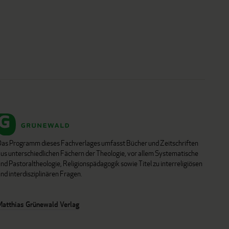
Das Programm dieses Fachverlages umfasst Bücher und Zeitschriften
aus unterschiedlichen Fächern der Theologie, vor allem Systematische
nd Pastoraltheologie, Religionspädagogik sowie Titel zu interreligiösen
nd interdisziplinären Fragen.
Matthias Grünewald Verlag