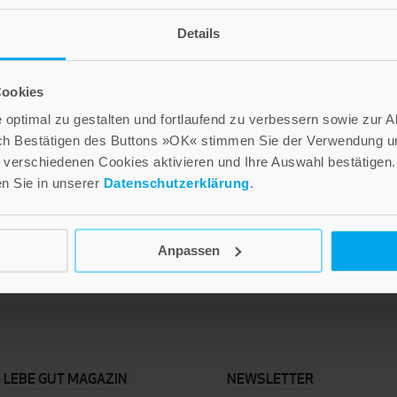
Details
Cookies
Das Glück kommt
Geburtstage
optimal zu gestalten und fortlaufend zu verbessern sowie zur 
ch Bestätigen des Buttons »OK« stimmen Sie der Verwendung un
2,80 €
2,80 €
verschiedenen Cookies aktivieren und Ihre Auswahl bestätigen.
en Sie in unserer
Datenschutzerklärung
.
n
Inkl. 19% MwSt.
,
exkl.
Versandkosten
Inkl. 19% MwSt.
,
exkl.
Versandkosten
Anpassen
LEBE GUT MAGAZIN
NEWSLETTER