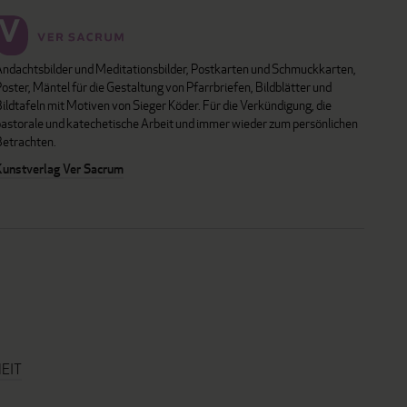
Andachtsbilder und Meditationsbilder, Postkarten und Schmuckkarten,
oster, Mäntel für die Gestaltung von Pfarrbriefen, Bildblätter und
ildtafeln mit Motiven von Sieger Köder. Für die Verkündigung, die
pastorale und katechetische Arbeit und immer wieder zum persönlichen
Betrachten.
Kunstverlag Ver Sacrum
EIT