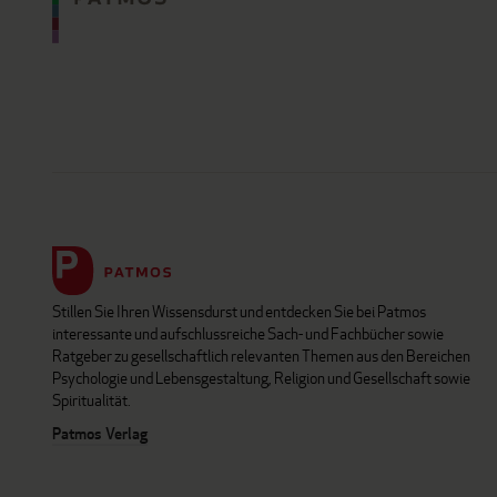
Stillen Sie Ihren Wissensdurst und entdecken Sie bei Patmos
interessante und aufschlussreiche Sach- und Fachbücher sowie
Ratgeber zu gesellschaftlich relevanten Themen aus den Bereichen
Psychologie und Lebensgestaltung, Religion und Gesellschaft sowie
Spiritualität.
Patmos Verlag