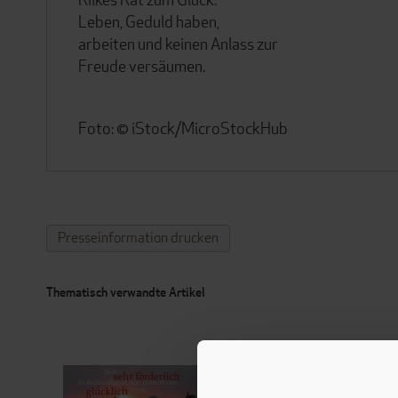
Leben, Geduld haben,
arbeiten und keinen Anlass zur
Freude versäumen.
Foto: © iStock/MicroStockHub
Presseinformation drucken
Thematisch verwandte Artikel