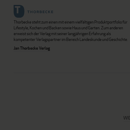
Thorbecke steht zum einen mit einem vielfältigen Produktportfolio für
Lifestyle, Kochen und Backen sowie Haus und Garten. Zum anderen
erweist sich der Verlag mit seiner langjährigen Erfahrung als
kompetenter Verlagspartner im Bereich Landeskunde und Geschichte.
Jan Thorbecke Verlag
WI