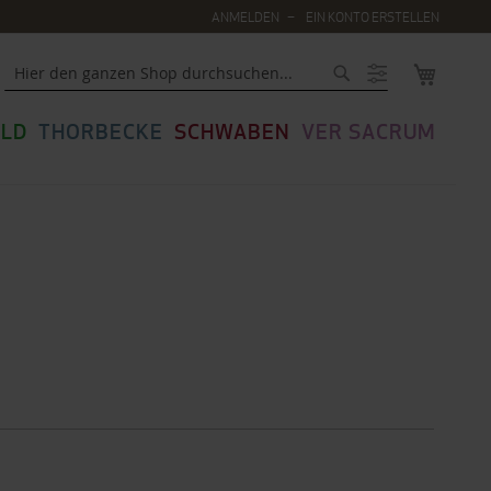
ANMELDEN
EIN KONTO ERSTELLEN
MEIN WA
Suche
LD
THORBECKE
SCHWABEN
VER SACRUM