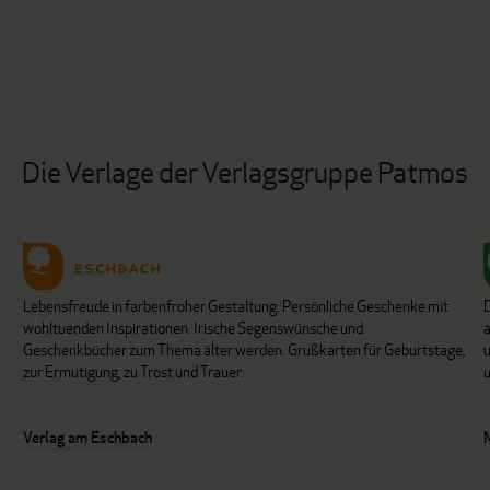
Die Verlage der Verlagsgruppe Patmos
Lebensfreude in farbenfroher Gestaltung: Persönliche Geschenke mit
wohltuenden Inspirationen. Irische Segenswünsche und
Geschenkbücher zum Thema älter werden. Grußkarten für Geburtstage,
u
zur Ermutigung, zu Trost und Trauer.
u
Verlag am Eschbach