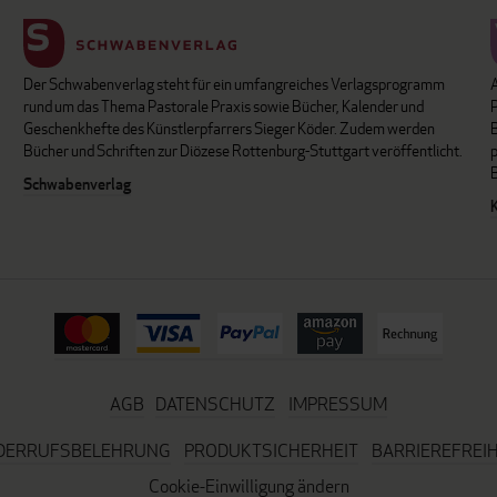
Der Schwabenverlag steht für ein umfangreiches Verlagsprogramm
P
rund um das Thema Pastorale Praxis sowie Bücher, Kalender und
B
Geschenkhefte des Künstlerpfarrers Sieger Köder. Zudem werden
Bücher und Schriften zur Diözese Rottenburg-Stuttgart veröffentlicht.
Schwabenverlag
AGB
DATENSCHUTZ
IMPRESSUM
DERRUFSBELEHRUNG
PRODUKTSICHERHEIT
BARRIEREFREIH
Cookie-Einwilligung ändern