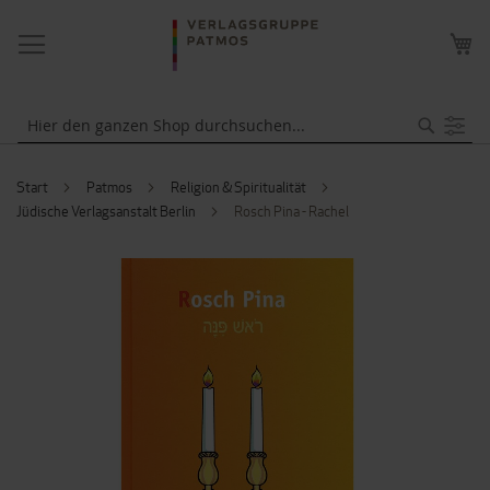
NAVIGATION
ME
UMSCHALTEN
WA
Suche
Start
Patmos
Religion & Spiritualität
Jüdische Verlagsanstalt Berlin
Rosch Pina - Rachel
ZUM
ENDE
DER
BILDERGALERIE
SPRINGEN