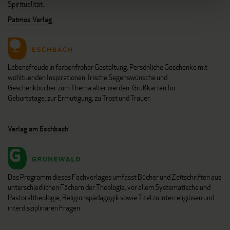
Spiritualität.
Patmos Verlag
Lebensfreude in farbenfroher Gestaltung: Persönliche Geschenke mit
wohltuenden Inspirationen. Irische Segenswünsche und
Geschenkbücher zum Thema älter werden. Grußkarten für
Geburtstage, zur Ermutigung, zu Trost und Trauer.
Verlag am Eschbach
Das Programm dieses Fachverlages umfasst Bücher und Zeitschriften aus
unterschiedlichen Fächern der Theologie, vor allem Systematische und
Pastoraltheologie, Religionspädagogik sowie Titel zu interreligiösen und
interdisziplinären Fragen.