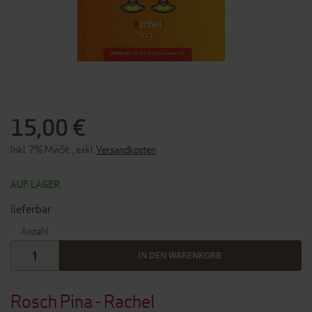
ZUM
ANFANG
DER
15,00 €
BILDERGALERIE
SPRINGEN
Inkl. 7% MwSt.
,
exkl.
Versandkosten
AUF LAGER
lieferbar
Anzahl
IN DEN WARENKORB
Rosch Pina - Rachel