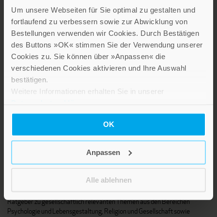
Um unsere Webseiten für Sie optimal zu gestalten und
fortlaufend zu verbessern sowie zur Abwicklung von
Bestellungen verwenden wir Cookies. Durch Bestätigen
LEBE GUT MAGAZIN
des Buttons »OK« stimmen Sie der Verwendung unserer
NEWSLETTER
Cookies zu. Sie können über »Anpassen« die
KARRIERE
verschiedenen Cookies aktivieren und Ihre Auswahl
bestätigen.
KUNDENINFO
Weitere Informationen erhalten Sie in unserer
Datenschutzerklärung
.
Die Verlage der Verlagsgruppe Patmos
OK
Anpassen
Alle ablehnen
Stillen Sie Ihren Wissensdurst und entdecken Sie bei Patmos
interessante und aufschlussreiche Sach- und Fachbücher sowie
Ratgeber zu gesellschaftlich relevanten Themen aus den Bereichen
Psychologie und Lebensgestaltung, Religion und Gesellschaft sowie