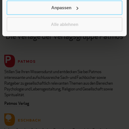
KARRIERE
Anpassen
KUNDENINFO
Alle ablehnen
Die Verlage der Verlagsgruppe Patmos
Stillen Sie Ihren Wissensdurst und entdecken Sie bei Patmos
interessante und aufschlussreiche Sach- und Fachbücher sowie
Ratgeber zu gesellschaftlich relevanten Themen aus den Bereichen
Psychologie und Lebensgestaltung, Religion und Gesellschaft sowie
Spiritualität.
Patmos Verlag