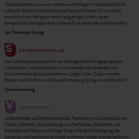
Thorbecke steht zum einen mit einem vielfältigen Produktportfolio für
Lifestyle, Kochen und Backen sowie Haus und Garten. Zum anderen
erweist sich der Verlag mit seiner langjährigen Erfahrung als
kompetenter Verlagspartner im Bereich Landeskunde und Geschichte.
Jan Thorbecke Verlag
Der Schwabenverlag steht für ein umfangreiches Verlagsprogramm
rund um das Thema Pastorale Praxis sowie Bücher, Kalender und
Geschenkhefte des Künstlerpfarrers Sieger Köder. Zudem werden
Bücher und Schriften zur Diözese Rottenburg-Stuttgart veröffentlicht.
Schwabenverlag
Andachtsbilder und Meditationsbilder, Postkarten und Schmuckkarten,
Poster, Mäntel für die Gestaltung von Pfarrbriefen, Bildblätter und
Bildtafeln mit Motiven von Sieger Köder. Für die Verkündigung, die
pastorale und katechetische Arbeit und immer wieder zum persönlichen