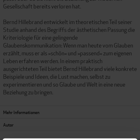
Gesellschaft bereits verloren hat.
Bernd Hillebrand entwickelt im theoretischen Teil seiner
Studie anhand des Begriffs der ästhetischen Passung die
Kriteriologie für eine gelingende
Glaubenskommunikation: Wenn man heute vom Glauben
erzählt, muss er als »schön« und »passend« zum eigenen
Leben erfahren werden. In einem praktisch
ausgerichteten Teil bietet Bernd Hillebrand viele konkrete
Beispiele und Ideen, die Lust machen, selbst zu
experimentieren und so Glaube und Welt in eine neue
Beziehung zu bringen.
Mehr Informationen
Autor