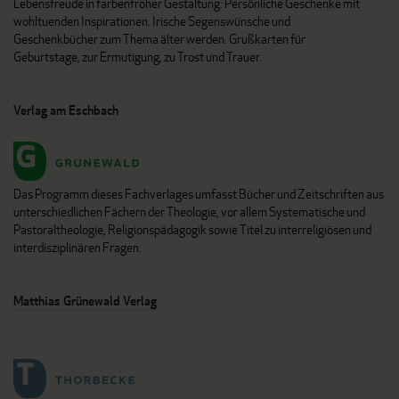
Lebensfreude in farbenfroher Gestaltung: Persönliche Geschenke mit
wohltuenden Inspirationen. Irische Segenswünsche und
Geschenkbücher zum Thema älter werden. Grußkarten für
Geburtstage, zur Ermutigung, zu Trost und Trauer.
Verlag am Eschbach
Das Programm dieses Fachverlages umfasst Bücher und Zeitschriften aus
unterschiedlichen Fächern der Theologie, vor allem Systematische und
Pastoraltheologie, Religionspädagogik sowie Titel zu interreligiösen und
interdisziplinären Fragen.
Matthias Grünewald Verlag