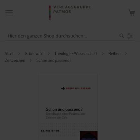
NAVIGATION
ME
UMSCHALTEN
WA
Suche
Start
Grünewald
Theologie - Wissenschaft
Reihen
Zeitzeichen
Schön und passend?
ZUM
ENDE
DER
BILDERGALERIE
SPRINGEN