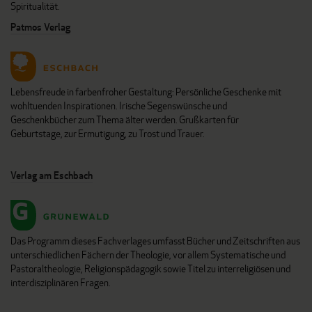
Spiritualität.
Patmos Verlag
Lebensfreude in farbenfroher Gestaltung: Persönliche Geschenke mit
wohltuenden Inspirationen. Irische Segenswünsche und
Geschenkbücher zum Thema älter werden. Grußkarten für
Geburtstage, zur Ermutigung, zu Trost und Trauer.
Verlag am Eschbach
Das Programm dieses Fachverlages umfasst Bücher und Zeitschriften aus
unterschiedlichen Fächern der Theologie, vor allem Systematische und
Pastoraltheologie, Religionspädagogik sowie Titel zu interreligiösen und
interdisziplinären Fragen.