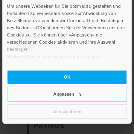
Um unsere Webseiten für Sie optimal zu gestalten und
fortlaufend zu verbessern sowie zur Abwicklung von
Bestellungen verwenden wir Cookies. Durch Bestätigen
Blumenfülle
des Buttons »OK« stimmen Sie der Verwendung unserer
2,60 €
Cookies zu. Sie können über »Anpassen« die
verschiedenen Cookies aktivieren und Ihre Auswahl
Inkl. 19% MwSt.
,
exkl.
Versandkosten
bestätigen.
Weitere Informationen erhalten Sie in unserer
Datenschutzerklärung
.
OK
Anpassen
Alle ablehnen