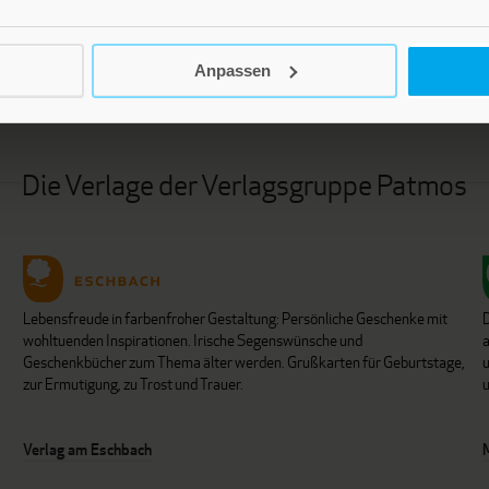
Anpassen
Die Verlage der Verlagsgruppe Patmos
Lebensfreude in farbenfroher Gestaltung: Persönliche Geschenke mit
wohltuenden Inspirationen. Irische Segenswünsche und
Geschenkbücher zum Thema älter werden. Grußkarten für Geburtstage,
u
zur Ermutigung, zu Trost und Trauer.
u
Verlag am Eschbach