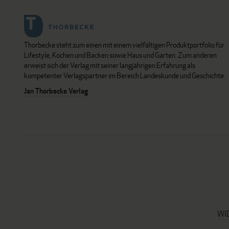
Thorbecke steht zum einen mit einem vielfältigen Produktportfolio für
Lifestyle, Kochen und Backen sowie Haus und Garten. Zum anderen
erweist sich der Verlag mit seiner langjährigen Erfahrung als
kompetenter Verlagspartner im Bereich Landeskunde und Geschichte.
Jan Thorbecke Verlag
WI