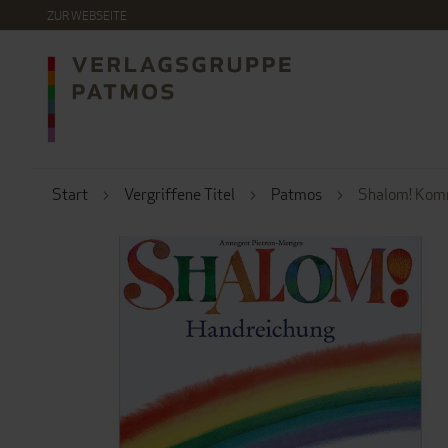
DIREKT
ZUR WEBSEITE
ZUM
INHALT
Start
Vergriffene Titel
Patmos
Shalom! Kom
ZUM
ENDE
DER
BILDERGALERIE
SPRINGEN