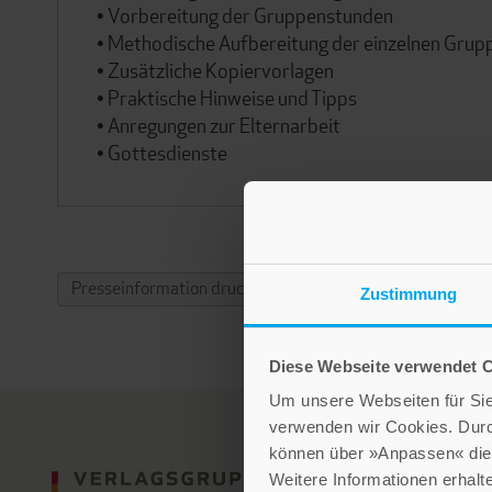
• Vorbereitung der Gruppenstunden
• Methodische Aufbereitung der einzelnen Gru
• Zusätzliche Kopiervorlagen
• Praktische Hinweise und Tipps
• Anregungen zur Elternarbeit
• Gottesdienste
Presseinformation drucken
Zustimmung
Diese Webseite verwendet 
Um unsere Webseiten für Sie 
verwenden wir Cookies. Dur
können über »Anpassen« die 
Weitere Informationen erhalt