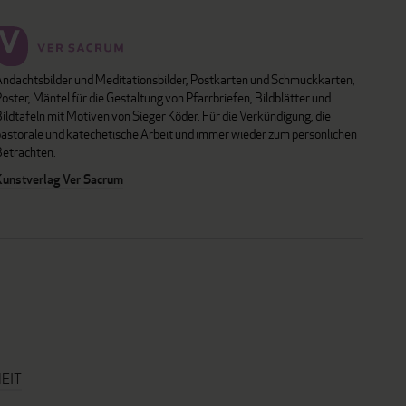
Andachtsbilder und Meditationsbilder, Postkarten und Schmuckkarten,
oster, Mäntel für die Gestaltung von Pfarrbriefen, Bildblätter und
ildtafeln mit Motiven von Sieger Köder. Für die Verkündigung, die
pastorale und katechetische Arbeit und immer wieder zum persönlichen
Betrachten.
Kunstverlag Ver Sacrum
EIT