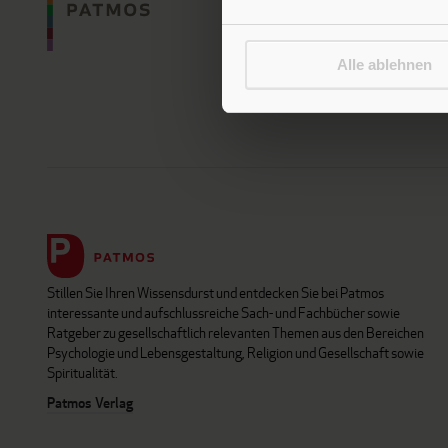
Alle ablehnen
Stillen Sie Ihren Wissensdurst und entdecken Sie bei Patmos
interessante und aufschlussreiche Sach- und Fachbücher sowie
Ratgeber zu gesellschaftlich relevanten Themen aus den Bereichen
Psychologie und Lebensgestaltung, Religion und Gesellschaft sowie
Spiritualität.
Patmos Verlag