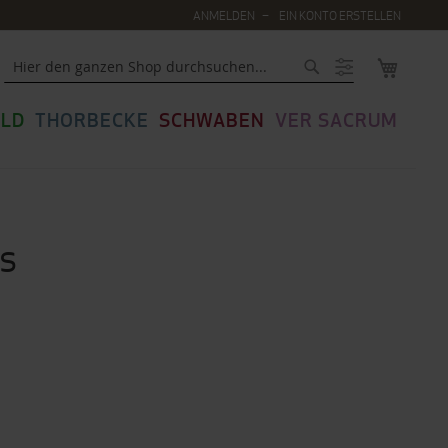
ANMELDEN
EIN KONTO ERSTELLEN
MEIN WA
Suche
LD
THORBECKE
SCHWABEN
VER SACRUM
s