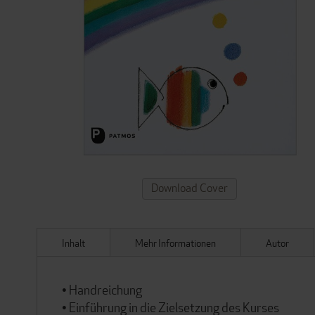
ZUM
Download Cover
ANFANG
DER
BILDERGALERIE
SPRINGEN
Inhalt
Mehr Informationen
Autor
• Handreichung
• Einführung in die Zielsetzung des Kurses