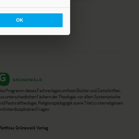
OK
Das Programm dieses Fachverlages umfasst Bücher und Zeitschriften
aus unterschiedlichen Fächern der Theologie, vor allem Systematische
nd Pastoraltheologie, Religionspädagogik sowie Titel zu interreligiösen
nd interdisziplinären Fragen.
Matthias Grünewald Verlag