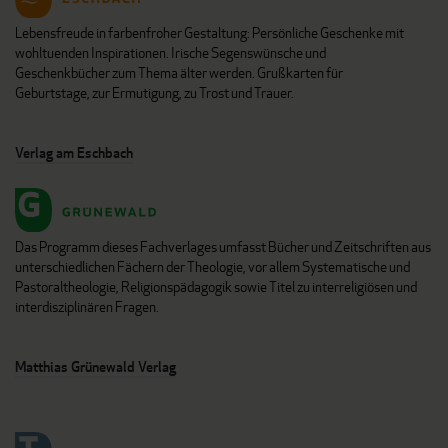
Lebensfreude in farbenfroher Gestaltung: Persönliche Geschenke mit
wohltuenden Inspirationen. Irische Segenswünsche und
Geschenkbücher zum Thema älter werden. Grußkarten für
Geburtstage, zur Ermutigung, zu Trost und Trauer.
Verlag am Eschbach
Das Programm dieses Fachverlages umfasst Bücher und Zeitschriften aus
unterschiedlichen Fächern der Theologie, vor allem Systematische und
Pastoraltheologie, Religionspädagogik sowie Titel zu interreligiösen und
interdisziplinären Fragen.
Matthias Grünewald Verlag