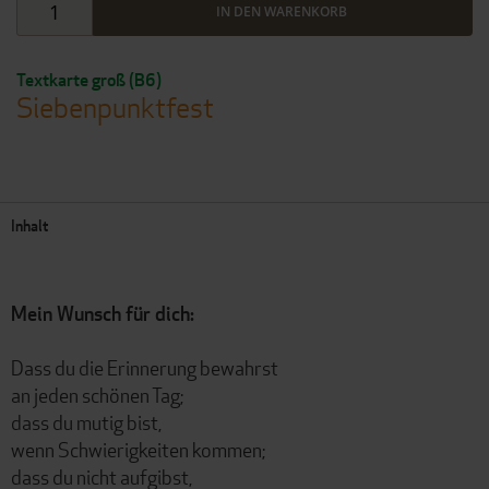
IN DEN WARENKORB
Textkarte groß (B6)
Siebenpunktfest
Inhalt
Mein Wunsch für dich:
Dass du die Erinnerung bewahrst
an jeden schönen Tag;
dass du mutig bist,
wenn Schwierigkeiten kommen;
dass du nicht aufgibst,