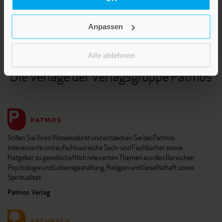
NEWSLETTER
KARRIERE
Anpassen
KUNDENINFO
Alle ablehnen
Die Verlage der Verlagsgruppe Patmos
Stillen Sie Ihren Wissensdurst und entdecken Sie bei Patmos
interessante und aufschlussreiche Sach- und Fachbücher sowie
Ratgeber zu gesellschaftlich relevanten Themen aus den Bereichen
Psychologie und Lebensgestaltung, Religion und Gesellschaft sowie
Spiritualität.
Patmos Verlag