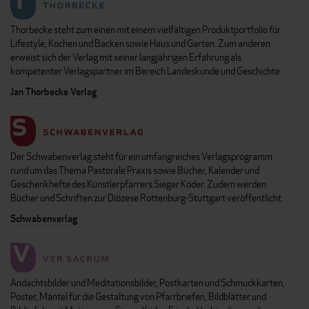
Thorbecke steht zum einen mit einem vielfältigen Produktportfolio für
Lifestyle, Kochen und Backen sowie Haus und Garten. Zum anderen
erweist sich der Verlag mit seiner langjährigen Erfahrung als
kompetenter Verlagspartner im Bereich Landeskunde und Geschichte.
Jan Thorbecke Verlag
Der Schwabenverlag steht für ein umfangreiches Verlagsprogramm
rund um das Thema Pastorale Praxis sowie Bücher, Kalender und
Geschenkhefte des Künstlerpfarrers Sieger Köder. Zudem werden
Bücher und Schriften zur Diözese Rottenburg-Stuttgart veröffentlicht.
Schwabenverlag
Andachtsbilder und Meditationsbilder, Postkarten und Schmuckkarten,
Poster, Mäntel für die Gestaltung von Pfarrbriefen, Bildblätter und