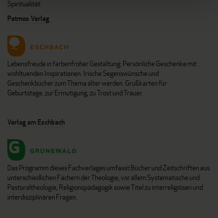
Spiritualität.
Patmos Verlag
Lebensfreude in farbenfroher Gestaltung: Persönliche Geschenke mit
wohltuenden Inspirationen. Irische Segenswünsche und
Geschenkbücher zum Thema älter werden. Grußkarten für
Geburtstage, zur Ermutigung, zu Trost und Trauer.
Verlag am Eschbach
Das Programm dieses Fachverlages umfasst Bücher und Zeitschriften aus
unterschiedlichen Fächern der Theologie, vor allem Systematische und
Pastoraltheologie, Religionspädagogik sowie Titel zu interreligiösen und
interdisziplinären Fragen.