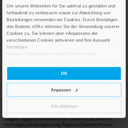
Um unsere Webseiten für Sie optimal zu gestalten und
fortlaufend zu verbessern sowie zur Abwicklung von
Bestellungen verwenden wir Cookies. Durch Bestätigen
LEBE GUT MAGAZIN
des Buttons »OK« stimmen Sie der Verwendung unserer
NEWSLETTER
Cookies zu. Sie können über »Anpassen« die
KARRIERE
verschiedenen Cookies aktivieren und Ihre Auswahl
bestätigen.
KUNDENINFO
Weitere Informationen erhalten Sie in unserer
Datenschutzerklärung
.
Die Verlage der Verlagsgruppe Patmos
OK
Anpassen
Alle ablehnen
Stillen Sie Ihren Wissensdurst und entdecken Sie bei Patmos
interessante und aufschlussreiche Sach- und Fachbücher sowie
Ratgeber zu gesellschaftlich relevanten Themen aus den Bereichen
Psychologie und Lebensgestaltung, Religion und Gesellschaft sowie