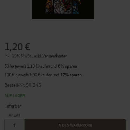
ZUM
ANFANG
DER
1,20 €
BILDERGALERIE
SPRINGEN
Inkl. 19% MwSt.
,
exkl.
Versandkosten
50 für jeweils
1,10 €
kaufen und
8
% sparen
100 für jeweils
1,00 €
kaufen und
17
% sparen
Bestell-Nr. SK 245
AUF LAGER
lieferbar
Anzahl
IN DEN WARENKORB