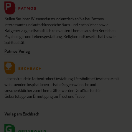
Stillen Sie Ihren Wissensdurst und entdecken Sie bei Patmos
interessante und aufschlussreiche Sach- und Fachbücher sowie
Ratgeber zu gesellschaftlich relevanten Themen aus den Bereichen
Psychologie und Lebensgestaltung, Religion und Gesellschaft sowie
Spiritualität.
Patmos Verlag
Lebensfreude in farbenfroher Gestaltung: Persönliche Geschenke mit
wohltuenden Inspirationen. Irische Segenswünsche und
Geschenkbücher zum Thema älter werden. Grußkarten für
Geburtstage, zur Ermutigung, zu Trost und Trauer.
Verlag am Eschbach