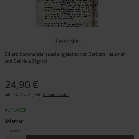
ZUM
Leseprobe
ANFANG
DER
Ediert, kommentiert und eingeleitet von Barbara Hausmair
BILDERGALERIE
SPRINGEN
und Gabriela Signori
24,90 €
Inkl. 7% MwSt.
,
exkl.
Versandkosten
AUF LAGER
lieferbar
Anzahl