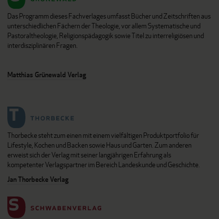
Das Programm dieses Fachverlages umfasst Bücher und Zeitschriften aus
unterschiedlichen Fächern der Theologie, vor allem Systematische und
Pastoraltheologie, Religionspädagogik sowie Titel zu interreligiösen und
interdisziplinären Fragen.
Matthias Grünewald Verlag
Thorbecke steht zum einen mit einem vielfältigen Produktportfolio für
Lifestyle, Kochen und Backen sowie Haus und Garten. Zum anderen
erweist sich der Verlag mit seiner langjährigen Erfahrung als
kompetenter Verlagspartner im Bereich Landeskunde und Geschichte.
Jan Thorbecke Verlag