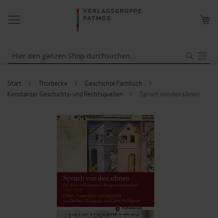
NAVIGATION
ME
UMSCHALTEN
WA
Suche
Start
Thorbecke
Geschichte Fachbuch
Konstanzer Geschichts- und Rechtsquellen
Spruch von den sibnen
ZUM
ENDE
DER
BILDERGALERIE
SPRINGEN