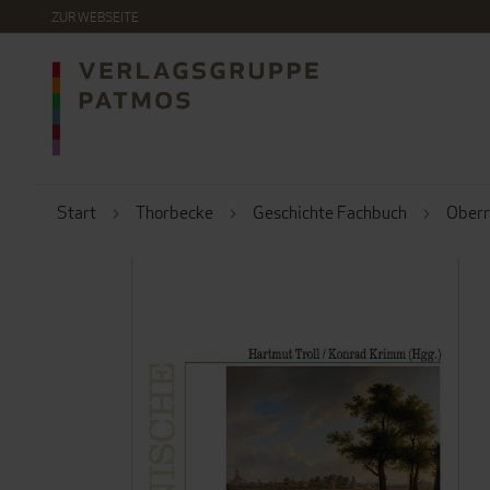
DIREKT
ZUR WEBSEITE
ZUM
INHALT
Start
Thorbecke
Geschichte Fachbuch
Oberr
ZUM
ENDE
DER
BILDERGALERIE
SPRINGEN