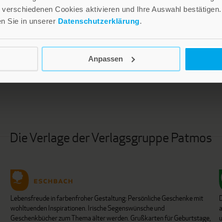
verschiedenen Cookies aktivieren und Ihre Auswahl bestätigen.
en Sie in unserer
Datenschutzerklärung
.
LEBE GUT MAGAZIN
NEWSLETTER
Anpassen
Die Verlage der Verlagsgruppe Patmos
Lebensfreude in farbenfroher Gestaltung: Persönliche Geschenke mit
wohltuenden Inspirationen. Irische Segenswünsche und
Geschenkbücher zum Thema älter werden. Grußkarten für Geburtstage,
u