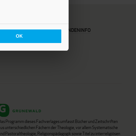
KARRIERE
KUNDENINFO
OK
Das Programm dieses Fachverlages umfasst Bücher und Zeitschriften
aus unterschiedlichen Fächern der Theologie, vor allem Systematische
nd Pastoraltheologie, Religionspädagogik sowie Titel zu interreligiösen