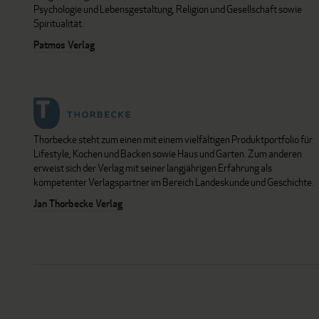
Psychologie und Lebensgestaltung, Religion und Gesellschaft sowie
Spiritualität.
Patmos Verlag
Thorbecke steht zum einen mit einem vielfältigen Produktportfolio für
Lifestyle, Kochen und Backen sowie Haus und Garten. Zum anderen
erweist sich der Verlag mit seiner langjährigen Erfahrung als
kompetenter Verlagspartner im Bereich Landeskunde und Geschichte.
Jan Thorbecke Verlag