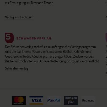
zur Ermutigung, zu Trost und Trauer.
u
Verlag am Eschbach
Der Schwabenverlag steht für ein umfangreiches Verlagsprogramm
P
rund um das Thema Pastorale Praxis sowie Bücher, Kalender und
B
Geschenkhefte des Künstlerpfarrers Sieger Köder. Zudem werden
Bücher und Schriften zur Diözese Rottenburg-Stuttgart veröffentlicht.
Schwabenverlag