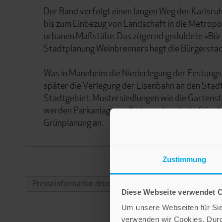
Der Band verfolgt einen langen Weg der Karlsru
bis zum Einbezug von Landschaft in die Metropo
urbanen Maßstäbe. Das zögernd geduldete »Bürge
Stadtplanung Weinbrenners hegt die Bürgerstadt 
Was in Mannheim die Niederlegung der Festungsw
später die Verlegung der Eisenbahn an den Stadt
Stadtgebiet. Mustersiedlungen wie die Gartenst
werden Parkanlagen selbst zur »Landschaft in d
Grünplanung an.
Zustimmung
Presseinformation drucken
Diese Webseite verwendet 
Um unsere Webseiten für Sie 
verwenden wir Cookies. Dur