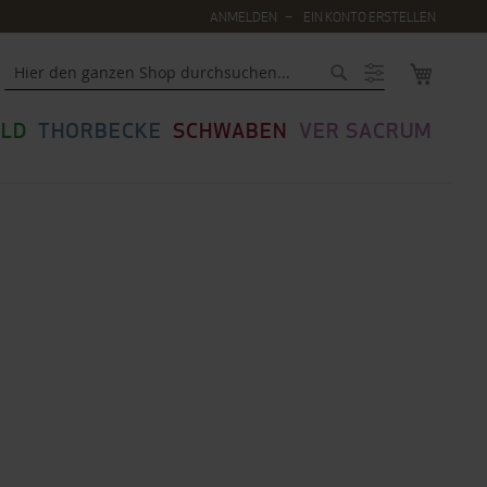
ANMELDEN
EIN KONTO ERSTELLEN
MEIN WA
Suche
LD
THORBECKE
SCHWABEN
VER SACRUM