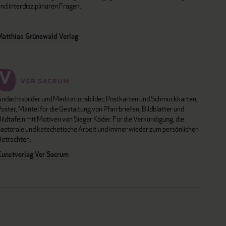
nd interdisziplinären Fragen.
Matthias Grünewald Verlag
Andachtsbilder und Meditationsbilder, Postkarten und Schmuckkarten,
oster, Mäntel für die Gestaltung von Pfarrbriefen, Bildblätter und
ildtafeln mit Motiven von Sieger Köder. Für die Verkündigung, die
pastorale und katechetische Arbeit und immer wieder zum persönlichen
Betrachten.
Kunstverlag Ver Sacrum