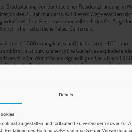
her Stadtplanung: von der Idee einer Residenzgründung im W
lregion des 21. Jahrhunderts. Auf diesem Weg verändern sich
rdorf« wird zur Residenz – aber selbst die ins Große geda
noch in herrschaftliche Palais-Gärten ein.
älle nach 1800 ermöglicht, schafft in Karlsruhe 100 Jahre
rand: Erst jetzt durchziehen grüne Gürtel das explodierende
adt erschließen Wohnflächen eigenwillig und neu. Nach 1960
er Stadt«; die Bundesgartenschau stößt eine neue Ära der
Details
Cookies
optimal zu gestalten und fortlaufend zu verbessern sowie zur 
ch Bestätigen des Buttons »OK« stimmen Sie der Verwendung un