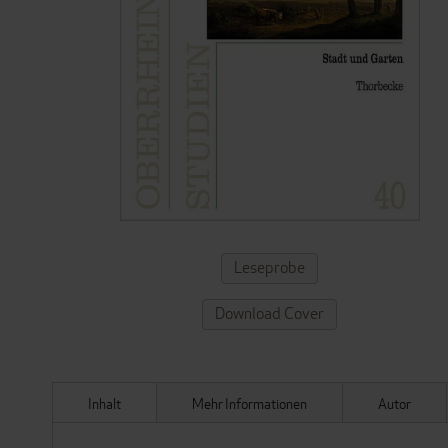
ZUM
Leseprobe
ANFANG
DER
Download Cover
BILDERGALERIE
SPRINGEN
Inhalt
Mehr Informationen
Autor