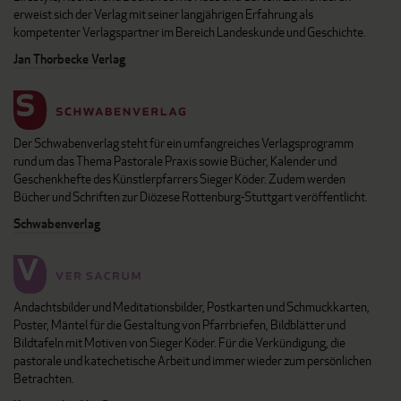
erweist sich der Verlag mit seiner langjährigen Erfahrung als
kompetenter Verlagspartner im Bereich Landeskunde und Geschichte.
Jan Thorbecke Verlag
Der Schwabenverlag steht für ein umfangreiches Verlagsprogramm
rund um das Thema Pastorale Praxis sowie Bücher, Kalender und
Geschenkhefte des Künstlerpfarrers Sieger Köder. Zudem werden
Bücher und Schriften zur Diözese Rottenburg-Stuttgart veröffentlicht.
Schwabenverlag
Andachtsbilder und Meditationsbilder, Postkarten und Schmuckkarten,
Poster, Mäntel für die Gestaltung von Pfarrbriefen, Bildblätter und
Bildtafeln mit Motiven von Sieger Köder. Für die Verkündigung, die
pastorale und katechetische Arbeit und immer wieder zum persönlichen
Betrachten.