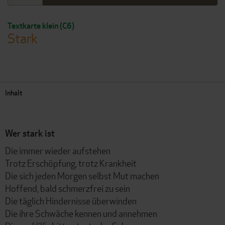
Textkarte klein (C6)
Stark
Inhalt
Wer stark ist
Die immer wieder aufstehen
Trotz Erschöpfung, trotz Krankheit
Die sich jeden Morgen selbst Mut machen
Hoffend, bald schmerzfrei zu sein
Die täglich Hindernisse überwinden
Die ihre Schwäche kennen und annehmen