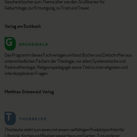
Geschenkbücher zum Thema älter werden. Grußkarten für
Geburtstage, zur Ermutigung, zu Trost und Trauer.
Verlag am Eschbach
Das Programm dieses Fachverlages umfasst Bücher und Zeitschriften aus
unterschiedlichen Fächern der Theologie, vor allem Systematische und
Pastoraltheologie, Religionspädagogik sowie Titel zu interreligiösen und
interdisziplinären Fragen.
Matthias Grünewald Verlag
Thorbecke steht zum einen mit einem vielfältigen Produktportfolio für
Lifestyle, Kochen und Backen sowie Haus und Garten. Zum anderen