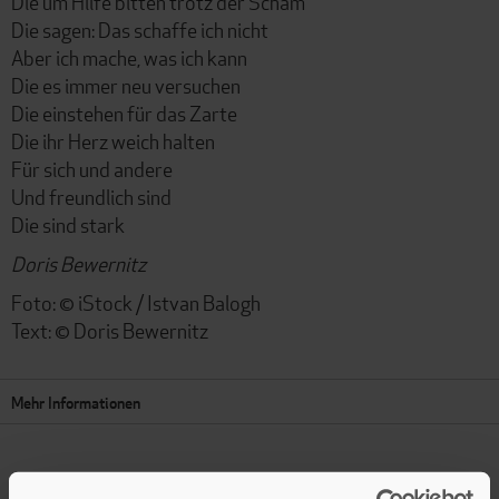
Die um Hilfe bitten trotz der Scham
Die sagen: Das schaffe ich nicht
Aber ich mache, was ich kann
Die es immer neu versuchen
Die einstehen für das Zarte
Die ihr Herz weich halten
Für sich und andere
Und freundlich sind
Die sind stark
Doris Bewernitz
Foto: © iStock / Istvan Balogh
Text: © Doris Bewernitz
Mehr Informationen