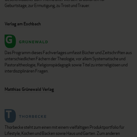
Geburtstage, zur Ermutigung, zu Trost und Trauer.
Verlag am Eschbach
Das Programm dieses Fachverlages umfasst Bücher und Zeitschriften aus
unterschiedlichen Fächern der Theologie, vor allem Systematische und
Pastoraltheologie, Religionspädagogik sowie Titel zu interreligiösen und
interdisziplinären Fragen.
Matthias Grünewald Verlag
Thorbecke steht zum einen mit einem vielfältigen Produktportfolio für
Lifestyle, Kochen und Backen sowie Haus und Garten. Zum anderen