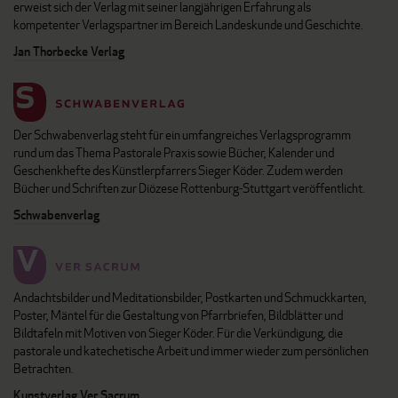
erweist sich der Verlag mit seiner langjährigen Erfahrung als
kompetenter Verlagspartner im Bereich Landeskunde und Geschichte.
Jan Thorbecke Verlag
Der Schwabenverlag steht für ein umfangreiches Verlagsprogramm
rund um das Thema Pastorale Praxis sowie Bücher, Kalender und
Geschenkhefte des Künstlerpfarrers Sieger Köder. Zudem werden
Bücher und Schriften zur Diözese Rottenburg-Stuttgart veröffentlicht.
Schwabenverlag
Andachtsbilder und Meditationsbilder, Postkarten und Schmuckkarten,
Poster, Mäntel für die Gestaltung von Pfarrbriefen, Bildblätter und
Bildtafeln mit Motiven von Sieger Köder. Für die Verkündigung, die
pastorale und katechetische Arbeit und immer wieder zum persönlichen
Betrachten.
Kunstverlag Ver Sacrum