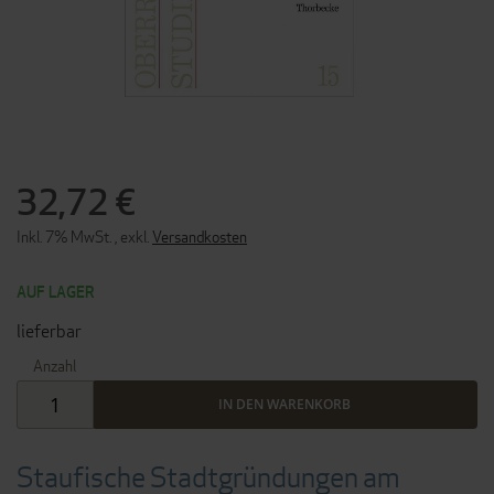
ZUM
ANFANG
DER
32,72 €
BILDERGALERIE
SPRINGEN
Inkl. 7% MwSt.
,
exkl.
Versandkosten
AUF LAGER
lieferbar
Anzahl
IN DEN WARENKORB
Staufische Stadtgründungen am