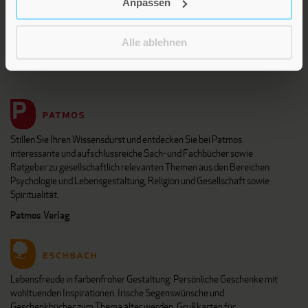
Anpassen
Alle ablehnen
Die Verlage der Verlagsgruppe Patmos
Stillen Sie Ihren Wissensdurst und entdecken Sie bei Patmos
interessante und aufschlussreiche Sach- und Fachbücher sowie
Ratgeber zu gesellschaftlich relevanten Themen aus den Bereichen
Psychologie und Lebensgestaltung, Religion und Gesellschaft sowie
Spiritualität.
Patmos Verlag
Lebensfreude in farbenfroher Gestaltung: Persönliche Geschenke mit
wohltuenden Inspirationen. Irische Segenswünsche und
Geschenkbücher zum Thema älter werden. Grußkarten für