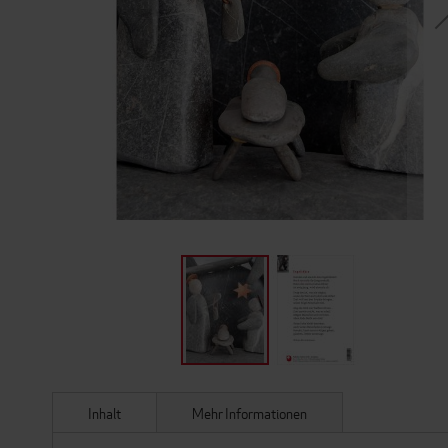
ZUM
ANFANG
DER
Inhalt
Mehr Informationen
BILDERGALERIE
SPRINGEN