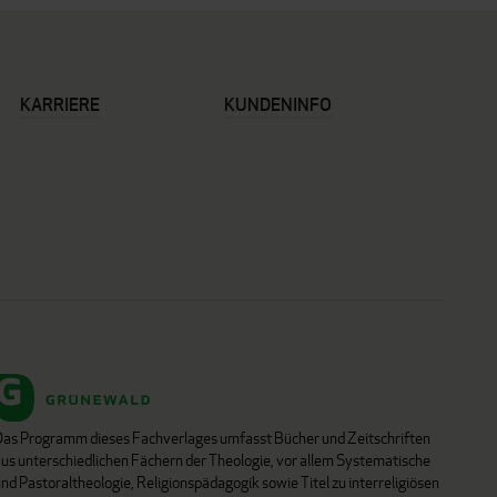
KARRIERE
KUNDENINFO
Das Programm dieses Fachverlages umfasst Bücher und Zeitschriften
aus unterschiedlichen Fächern der Theologie, vor allem Systematische
nd Pastoraltheologie, Religionspädagogik sowie Titel zu interreligiösen