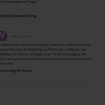
nd interdisziplinären Fragen.
Matthias Grünewald Verlag
Andachtsbilder und Meditationsbilder, Postkarten und Schmuckkarten,
oster, Mäntel für die Gestaltung von Pfarrbriefen, Bildblätter und
ildtafeln mit Motiven von Sieger Köder. Für die Verkündigung, die
pastorale und katechetische Arbeit und immer wieder zum persönlichen
Betrachten.
Kunstverlag Ver Sacrum