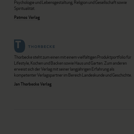
Psychologie und Lebensgestaltung, Religion und Gesellschaft sowie
Spiritualität.
Patmos Verlag
Thorbecke steht zum einen mit einem vielfältigen Produktportfolio für
Lifestyle, Kochen und Backen sowie Haus und Garten. Zum anderen
erweist sich der Verlag mit seiner langjährigen Erfahrung als
kompetenter Verlagspartner im Bereich Landeskunde und Geschichte.
Jan Thorbecke Verlag