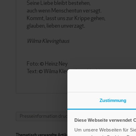
Seine Liebe bleibt bestehen,
auch wenn Menschentun versagt.
Kommt, lasst uns zur Krippe gehen,
glauben, lieben unverzagt.
Wilma Klevinghaus
Foto: © Heinz Ney
Text: © Wilma Klevinghaus Nachlass
Zustimmung
Presseinformation drucken
Diese Webseite verwendet 
Um unsere Webseiten für Sie 
Thematisch verwandte Artikel