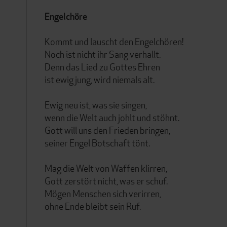
Engelchöre
Kommt und lauscht den Engelchören!
Noch ist nicht ihr Sang verhallt.
Denn das Lied zu Gottes Ehren
ist ewig jung, wird niemals alt.
Ewig neu ist, was sie singen,
wenn die Welt auch johlt und stöhnt.
Gott will uns den Frieden bringen,
seiner Engel Botschaft tönt.
Mag die Welt von Waffen klirren,
Gott zerstört nicht, was er schuf.
Mögen Menschen sich verirren,
ohne Ende bleibt sein Ruf.