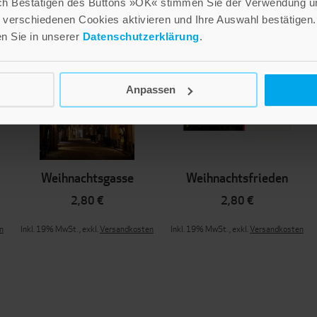
ch Bestätigen des Buttons »OK« stimmen Sie der Verwendung un
verschiedenen Cookies aktivieren und Ihre Auswahl bestätigen.
en Sie in unserer
Datenschutzerklärung
.
Anpassen
Weihnachtsgasse
Weihnachtsfrieden
2,80 €
2,80 €
n
Inkl. 19% MwSt.
,
exkl.
Versandkosten
Inkl. 19% MwSt.
,
exkl.
Versandkosten