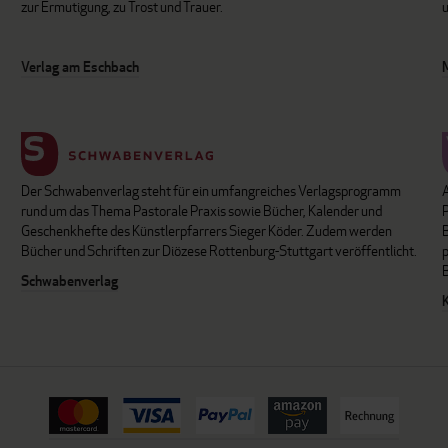
zur Ermutigung, zu Trost und Trauer.
u
Verlag am Eschbach
Der Schwabenverlag steht für ein umfangreiches Verlagsprogramm
P
rund um das Thema Pastorale Praxis sowie Bücher, Kalender und
B
Geschenkhefte des Künstlerpfarrers Sieger Köder. Zudem werden
Bücher und Schriften zur Diözese Rottenburg-Stuttgart veröffentlicht.
Schwabenverlag