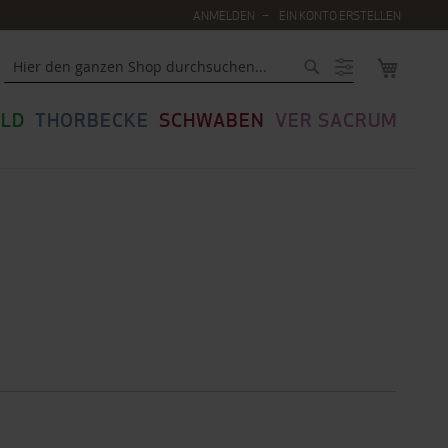
ANMELDEN
EIN KONTO ERSTELLEN
MEIN WA
Suche
LD
THORBECKE
SCHWABEN
VER SACRUM