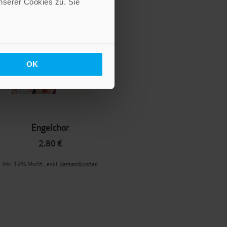
serer Cookies zu. Sie
OK
Engelchor
2,80 €
Inkl. 19% MwSt.
,
exkl.
Versandkosten