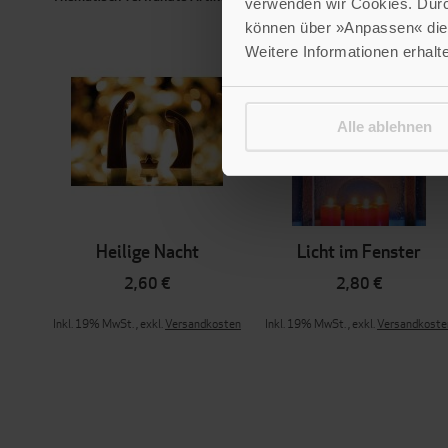
verwenden wir Cookies. Dur
können über »Anpassen« die 
Weitere Informationen erhalt
Alle ablehnen
Heilige Nacht
Licht im Fenster
2,60 €
2,80 €
Inkl. 19% MwSt.
,
exkl.
Versandkosten
Inkl. 19% MwSt.
,
exkl.
Versandkoste