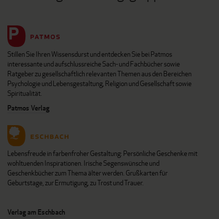
Stillen Sie Ihren Wissensdurst und entdecken Sie bei Patmos
interessante und aufschlussreiche Sach- und Fachbücher sowie
Ratgeber zu gesellschaftlich relevanten Themen aus den Bereichen
Psychologie und Lebensgestaltung, Religion und Gesellschaft sowie
Spiritualität.
Patmos Verlag
Lebensfreude in farbenfroher Gestaltung: Persönliche Geschenke mit
wohltuenden Inspirationen. Irische Segenswünsche und
Geschenkbücher zum Thema älter werden. Grußkarten für
Geburtstage, zur Ermutigung, zu Trost und Trauer.
Verlag am Eschbach