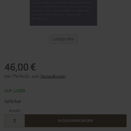
ZUM
Leseprobe
ANFANG
DER
BILDERGALERIE
SPRINGEN
46,00 €
Inkl. 7% MwSt.
,
exkl.
Versandkosten
AUF LAGER
lieferbar
Anzahl
IN DEN WARENKORB