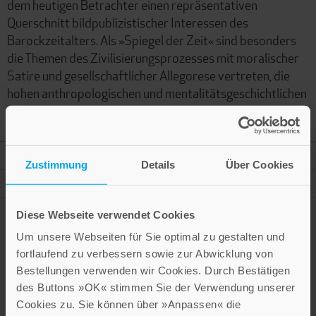
dem heutigen Betrachter einen repräsentativen
Querschnitt bildpublizistischer Interessen des
Barockzeitalters. Als »Spiegel der Zeit« sind besonders
die Themen des Zivilisierungsprozesses mit moralischer
Satire und gesellschaftlicher Allegorese vertreten, die
hohen anthropologischen und mentalitätsgeschichtlichen
Wert besitzen.
Mehr Informationen
Zustimmung
Details
Über Cookies
Autor
Diese Webseite verwendet Cookies
Um unsere Webseiten für Sie optimal zu gestalten und
fortlaufend zu verbessern sowie zur Abwicklung von
Presseinformation drucken
Bestellungen verwenden wir Cookies. Durch Bestätigen
des Buttons »OK« stimmen Sie der Verwendung unserer
Cookies zu. Sie können über »Anpassen« die