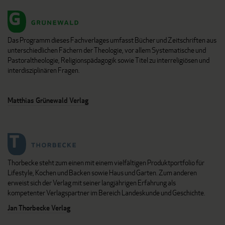
Das Programm dieses Fachverlages umfasst Bücher und Zeitschriften aus
unterschiedlichen Fächern der Theologie, vor allem Systematische und
Pastoraltheologie, Religionspädagogik sowie Titel zu interreligiösen und
interdisziplinären Fragen.
Matthias Grünewald Verlag
Thorbecke steht zum einen mit einem vielfältigen Produktportfolio für
Lifestyle, Kochen und Backen sowie Haus und Garten. Zum anderen
erweist sich der Verlag mit seiner langjährigen Erfahrung als
kompetenter Verlagspartner im Bereich Landeskunde und Geschichte.
Jan Thorbecke Verlag