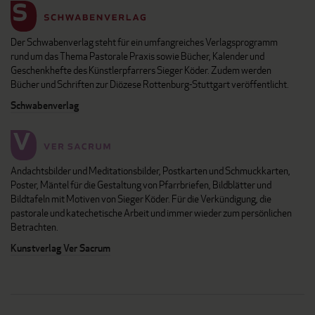
Der Schwabenverlag steht für ein umfangreiches Verlagsprogramm
rund um das Thema Pastorale Praxis sowie Bücher, Kalender und
Geschenkhefte des Künstlerpfarrers Sieger Köder. Zudem werden
Bücher und Schriften zur Diözese Rottenburg-Stuttgart veröffentlicht.
Schwabenverlag
Andachtsbilder und Meditationsbilder, Postkarten und Schmuckkarten,
Poster, Mäntel für die Gestaltung von Pfarrbriefen, Bildblätter und
Bildtafeln mit Motiven von Sieger Köder. Für die Verkündigung, die
pastorale und katechetische Arbeit und immer wieder zum persönlichen
Betrachten.
Kunstverlag Ver Sacrum