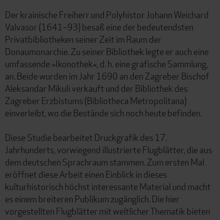
Der krainische Freiherr und Polyhistor Johann Weichard
Valvasor (1641–93) besaß eine der bedeutendsten
Privatbibliotheken seiner Zeit im Raum der
Donaumonarchie. Zu seiner Bibliothek legte er auch eine
umfassende »Ikonothek«, d. h. eine grafische Sammlung,
an. Beide wurden im Jahr 1690 an den Zagreber Bischof
Aleksandar Mikuli verkauft und der Bibliothek des
Zagreber Erzbistums (Bibliotheca Metropolitana)
einverleibt, wo die Bestände sich noch heute befinden.
Diese Studie bearbeitet Druckgrafik des 17.
Jahrhunderts, vorwiegend illustrierte Flugblätter, die aus
dem deutschen Sprachraum stammen. Zum ersten Mal
eröffnet diese Arbeit einen Einblick in dieses
kulturhistorisch höchst interessante Material und macht
es einem breiteren Publikum zugänglich. Die hier
vorgestellten Flugblätter mit weltlicher Thematik bieten