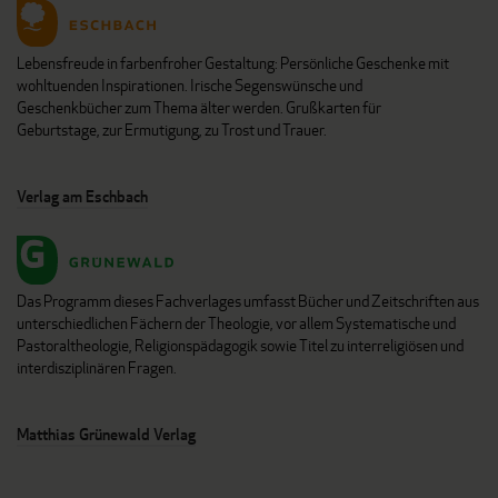
Lebensfreude in farbenfroher Gestaltung: Persönliche Geschenke mit
wohltuenden Inspirationen. Irische Segenswünsche und
Geschenkbücher zum Thema älter werden. Grußkarten für
Geburtstage, zur Ermutigung, zu Trost und Trauer.
Verlag am Eschbach
Das Programm dieses Fachverlages umfasst Bücher und Zeitschriften aus
unterschiedlichen Fächern der Theologie, vor allem Systematische und
Pastoraltheologie, Religionspädagogik sowie Titel zu interreligiösen und
interdisziplinären Fragen.
Matthias Grünewald Verlag