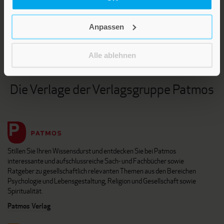
NEWSLETTER
Anpassen
KARRIERE
KUNDENINFO
Alle ablehnen
Die Verlage der Verlagsgruppe Patmos
Stillen Sie Ihren Wissensdurst und entdecken Sie bei Patmos
interessante und aufschlussreiche Sach- und Fachbücher sowie
Ratgeber zu gesellschaftlich relevanten Themen aus den Bereichen
Psychologie und Lebensgestaltung, Religion und Gesellschaft sowie
Spiritualität.
Patmos Verlag