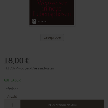
ZUM
Leseprobe
ANFANG
DER
BILDERGALERIE
SPRINGEN
18,00 €
Inkl. 7% MwSt.
,
exkl.
Versandkosten
AUF LAGER
lieferbar
Anzahl
IN DEN WARENKORB