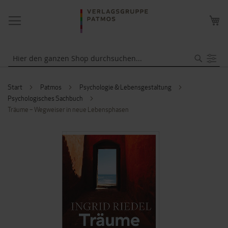
NAVIGATION
ME
UMSCHALTEN
WA
Suche
Start
Patmos
Psychologie & Lebensgestaltung
Psychologisches Sachbuch
Träume – Wegweiser in neue Lebensphasen
ZUM
ENDE
DER
BILDERGALERIE
SPRINGEN