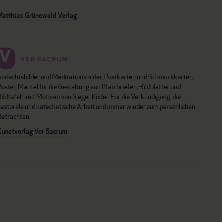
Matthias Grünewald Verlag
Andachtsbilder und Meditationsbilder, Postkarten und Schmuckkarten,
oster, Mäntel für die Gestaltung von Pfarrbriefen, Bildblätter und
ildtafeln mit Motiven von Sieger Köder. Für die Verkündigung, die
pastorale und katechetische Arbeit und immer wieder zum persönlichen
Betrachten.
Kunstverlag Ver Sacrum