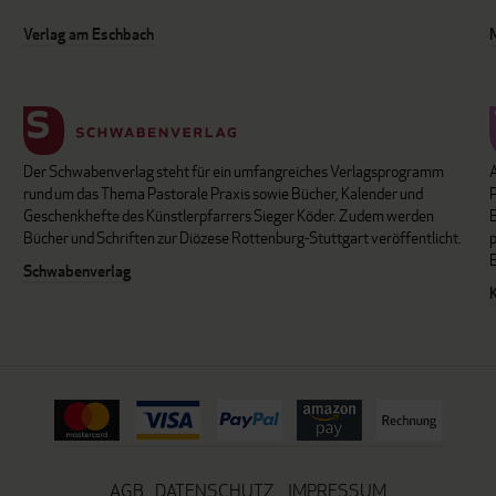
Verlag am Eschbach
Der Schwabenverlag steht für ein umfangreiches Verlagsprogramm
P
rund um das Thema Pastorale Praxis sowie Bücher, Kalender und
B
Geschenkhefte des Künstlerpfarrers Sieger Köder. Zudem werden
Bücher und Schriften zur Diözese Rottenburg-Stuttgart veröffentlicht.
Schwabenverlag
AGB
DATENSCHUTZ
IMPRESSUM