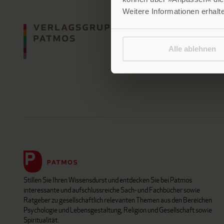
Weitere Informationen erhalt
Alle ablehnen
Stillen Sie Ihren Wissensdurst und entdecken Sie bei Patmos
interessante und aufschlussreiche Sach- und Fachbücher sowie
Ratgeber zu gesellschaftlich relevanten Themen aus den Bereichen
Psychologie und Lebensgestaltung, Religion und Gesellschaft sowie
Spiritualität.