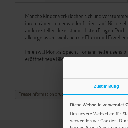
Manche Kinder verkriechen sich und verstummen,
ihren Tränen immer wieder freien Lauf. Nicht se
andere stellen die erstaunlichsten Fragen. Doc
allein gelassen, weil auch die Eltern und Erzieher
Ihnen will Monika Specht-Tomann helfen, sensibl
eröffnet neue Blickwinkel und ermöglicht Erwach
Zustimmung
Presseinformation drucken
Diese Webseite verwendet 
Um unsere Webseiten für Sie 
verwenden wir Cookies. Dur
können über »Anpassen« die 