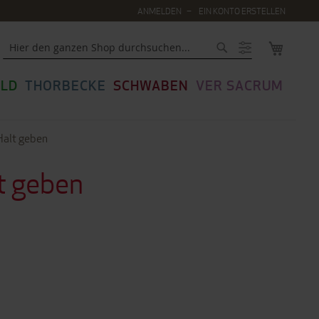
ANMELDEN
EIN KONTO ERSTELLEN
MEIN WA
Suche
LD
THORBECKE
SCHWABEN
VER SACRUM
Halt geben
t geben