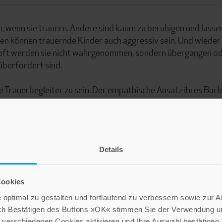
 wenn sie trauern. Andere sind kaum zu beruhigen und lasse
lten können trauernde Kinder auch aggressiv sein. Und wieder
h oft werden sie nicht wahrgenommen, sondern übergangen o
 überfordert sind.
e Trauerbegleiter zu sein. Der empathische Ansatz ihres Buc
senen wie Kindern, wieder Halt und Orientierung zu finden.
Details
Cookies
optimal zu gestalten und fortlaufend zu verbessern sowie zur 
ch Bestätigen des Buttons »OK« stimmen Sie der Verwendung un
verschiedenen Cookies aktivieren und Ihre Auswahl bestätigen.