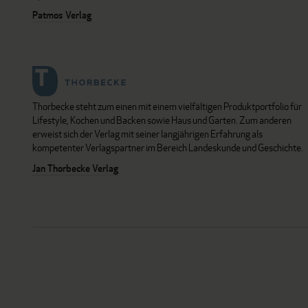
Patmos Verlag
Thorbecke steht zum einen mit einem vielfältigen Produktportfolio für
Lifestyle, Kochen und Backen sowie Haus und Garten. Zum anderen
erweist sich der Verlag mit seiner langjährigen Erfahrung als
kompetenter Verlagspartner im Bereich Landeskunde und Geschichte.
Jan Thorbecke Verlag