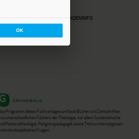
KARRIERE
KUNDENINFO
OK
Das Programm dieses Fachverlages umfasst Bücher und Zeitschriften
aus unterschiedlichen Fächern der Theologie, vor allem Systematische
nd Pastoraltheologie, Religionspädagogik sowie Titel zu interreligiösen
nd interdisziplinären Fragen.