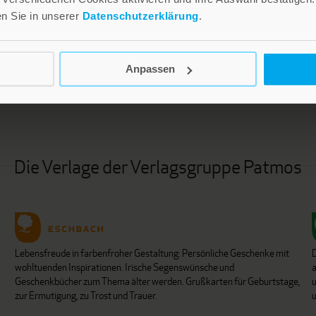
en Sie in unserer
Datenschutzerklärung
.
LEBE GUT MAGAZIN
NEWSLETTER
Anpassen
Die Verlage der Verlagsgruppe Patmos
Lebensfreude in farbenfroher Gestaltung: Persönliche Geschenke mit
wohltuenden Inspirationen. Irische Segenswünsche und
Geschenkbücher zum Thema älter werden. Grußkarten für Geburtstage,
u
zur Ermutigung, zu Trost und Trauer.
u