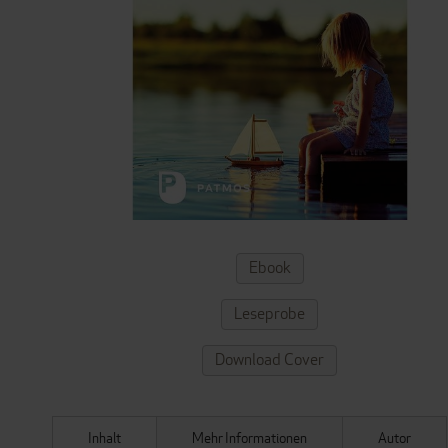
ZUM
Ebook
ANFANG
DER
Leseprobe
BILDERGALERIE
SPRINGEN
Download Cover
Inhalt
Mehr Informationen
Autor