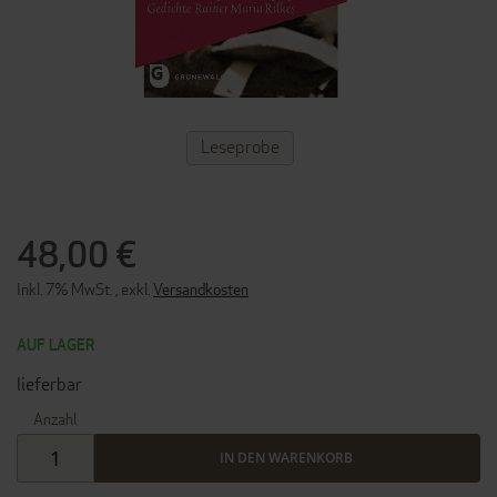
ZUM
Leseprobe
ANFANG
DER
BILDERGALERIE
SPRINGEN
48,00 €
Inkl. 7% MwSt.
,
exkl.
Versandkosten
AUF LAGER
lieferbar
Anzahl
IN DEN WARENKORB