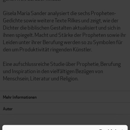
Gisela Maria Sander analysiert die sechs Propheten-
Gedichte sowie weitere Texte Rilkes und zeigt, wie der
Dichter die biblischen Gestalten aktualisiert und sich in
ihnen spiegelt. Macht und Stärke der Propheten sowie ihr
Leiden unter ihrer Berufung werden so zu Symbolen für
den um Produktivität ringenden Künstler.
Eine aufschlussreiche Studie über Prophetie, Berufung
und Inspiration in den vielfältigen Bezügen von
Menschsein, Literatur und Religion.
Mehr Informationen
Autor