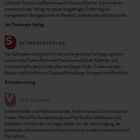
Lifestyle, Kochen und Backen sowie Haus und Garten. Zum anderen
erweist sich der Verlag mit seiner langjährigen Erfahrung als
kompetenter Verlagspartner im Bereich Landeskunde und Geschichte.
Jan Thorbecke Verlag
Der Schwabenverlag steht für ein umfangreiches Verlagsprogramm
rund um das Thema Pastorale Praxis sowie Bücher, Kalender und
Geschenkhefte des Künstlerpfarrers Sieger Köder. Zudem werden
Bücher und Schriften zur Diözese Rottenburg-Stuttgart veröffentlicht.
Schwabenverlag
Andachtsbilder und Meditationsbilder, Postkarten und Schmuckkarten,
Poster, Mäntel für die Gestaltung von Pfarrbriefen, Bildblätter und
Bildtafeln mit Motiven von Sieger Köder. Für die Verkündigung, die
pastorale und katechetische Arbeit und immer wieder zum persönlichen
Betrachten.