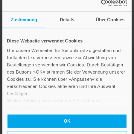
Presseinformation drucken
Zustimmung
Details
Über Cookies
Diese Webseite verwendet Cookies
Um unsere Webseiten für Sie optimal zu gestalten und
fortlaufend zu verbessern sowie zur Abwicklung von
Bestellungen verwenden wir Cookies. Durch Bestätigen
des Buttons »OK« stimmen Sie der Verwendung unserer
Cookies zu. Sie können über »Anpassen« die
verschiedenen Cookies aktivieren und Ihre Auswahl
bestätigen.
Weitere Informationen erhalten Sie in unserer
Datenschutzerklärung
.
LEBE GUT MAGAZIN
NEWSLETTER
OK
KARRIERE