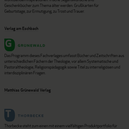
Geschenkbücher zum Thema älter werden. Grußkarten für
Geburtstage, zur Ermutigung, zu Trost und Trauer.
Verlag am Eschbach
Das Programm dieses Fachverlages umfasst Bücher und Zeitschriften aus
unterschiedlichen Fächern der Theologie, vor allem Systematische und
Pastoraltheologie, Religionspädagogik sowie Titel zu interreligiösen und
interdisziplinären Fragen.
Matthias Grünewald Verlag
Thorbecke steht zum einen mit einem vielfältigen Produktportfolio für