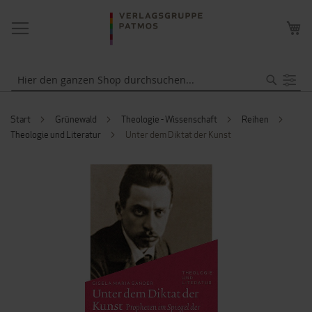
NAVIGATION
ME
UMSCHALTEN
WA
Suche
Start
Grünewald
Theologie - Wissenschaft
Reihen
Theologie und Literatur
Unter dem Diktat der Kunst
ZUM
ENDE
DER
BILDERGALERIE
SPRINGEN