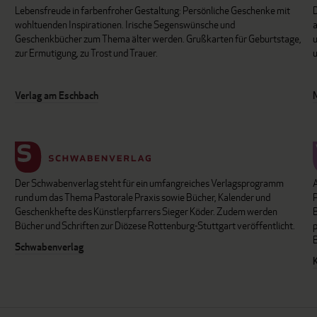
Lebensfreude in farbenfroher Gestaltung: Persönliche Geschenke mit
wohltuenden Inspirationen. Irische Segenswünsche und
Geschenkbücher zum Thema älter werden. Grußkarten für Geburtstage,
u
zur Ermutigung, zu Trost und Trauer.
u
Verlag am Eschbach
Der Schwabenverlag steht für ein umfangreiches Verlagsprogramm
P
rund um das Thema Pastorale Praxis sowie Bücher, Kalender und
B
Geschenkhefte des Künstlerpfarrers Sieger Köder. Zudem werden
Bücher und Schriften zur Diözese Rottenburg-Stuttgart veröffentlicht.
Schwabenverlag