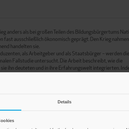
ieg anders als bei großen Teilen des Bildungsbürgertums Nat
en fast ausschließlich ökonomisch geprägt. Den Krieg nahmen
hend handelten sie.
roduzenten, als Arbeitgeber und als Staatsbürger – werden di
len Fallstudie untersucht. Die Arbeit beschreibt, wie die
sie ihn deuteten und in ihre Erfahrungswelt integrierten. In
Kriegs- und Nachkriegszeit spannt, gibt er einen Einblick in
zeigt sich, dass der Krieg diese weit weniger veränderte, als
Details
Cookies