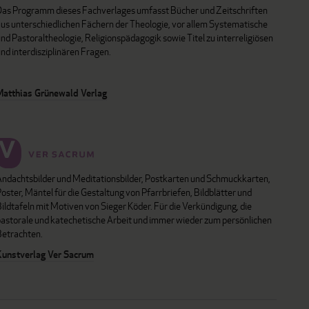
Das Programm dieses Fachverlages umfasst Bücher und Zeitschriften
aus unterschiedlichen Fächern der Theologie, vor allem Systematische
nd Pastoraltheologie, Religionspädagogik sowie Titel zu interreligiösen
nd interdisziplinären Fragen.
Matthias Grünewald Verlag
Andachtsbilder und Meditationsbilder, Postkarten und Schmuckkarten,
oster, Mäntel für die Gestaltung von Pfarrbriefen, Bildblätter und
ildtafeln mit Motiven von Sieger Köder. Für die Verkündigung, die
pastorale und katechetische Arbeit und immer wieder zum persönlichen
Betrachten.
Kunstverlag Ver Sacrum