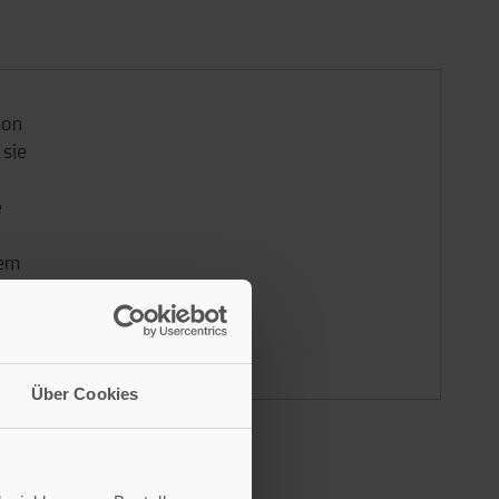
ion
 sie
e
dem
Über Cookies