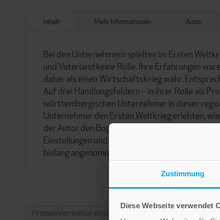
Inhalt
Mehr Informationen
Autor
Bei den Unternehmern spielten im Ersten Weltkr
und Vaterland keine Rolle. Ihre Erfahrungen war
daher als einen Wirtschaftskrieg wahr. Entsprec
Auf drei Handlungsfeldern – in ihrer Rolle als P
württembergischen Unternehmer in dieser regiona
Unternehmer den Ersten Weltkrieg erlebten, wie 
der Autor den Bogen von der Vorkriegs- über die 
Einstellungen und Verhalten der Unternehmer. Es 
bislang angenommen wurde.
Zustimmung
Diese Webseite verwendet 
Presseinformation drucken