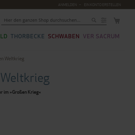
ANMELDEN
EIN KONTO ERSTELLEN
MEIN WA
Suche
LD
THORBECKE
SCHWABEN
VER SACRUM
en Weltkrieg
 Weltkrieg
er im »Großen Krieg«