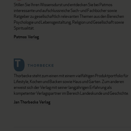
Stillen Sie Ihren Wissensdurst und entdecken Sie bei Patmos
interessante und aufschlussreiche Sach- und Fachbücher sowie
Ratgeber zu gesellschaftlich relevanten Themen aus den Bereichen
Psychologie und Lebensgestaltung, Religion und Gesellschaft sowie
Spiritualität.
Patmos Verlag
Thorbecke steht zum einen mit einem vielfältigen Produktportfolio für
Lifestyle, Kochen und Backen sowie Haus und Garten. Zum anderen
erweist sich der Verlag mit seiner langjährigen Erfahrung als
kompetenter Verlagspartner im Bereich Landeskunde und Geschichte.
Jan Thorbecke Verlag