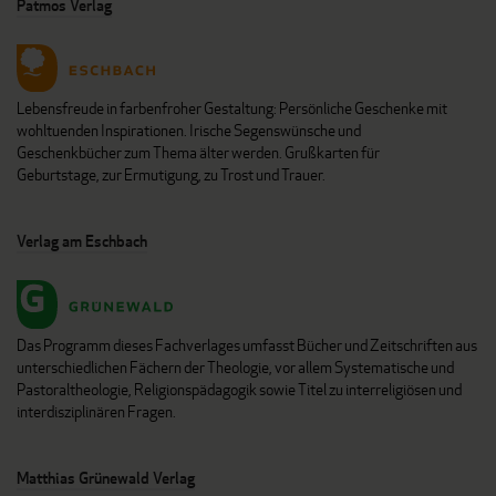
Patmos Verlag
Lebensfreude in farbenfroher Gestaltung: Persönliche Geschenke mit
wohltuenden Inspirationen. Irische Segenswünsche und
Geschenkbücher zum Thema älter werden. Grußkarten für
Geburtstage, zur Ermutigung, zu Trost und Trauer.
Verlag am Eschbach
Das Programm dieses Fachverlages umfasst Bücher und Zeitschriften aus
unterschiedlichen Fächern der Theologie, vor allem Systematische und
Pastoraltheologie, Religionspädagogik sowie Titel zu interreligiösen und
interdisziplinären Fragen.
Matthias Grünewald Verlag