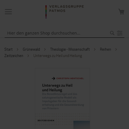
NAVIGATION
ME
UMSCHALTEN
WA
Suche
Start
Grünewald
Theologie - Wissenschaft
Reihen
Zeitzeichen
Unterwegs zu Heil und Heilung
ZUM
ENDE
DER
BILDERGALERIE
SPRINGEN