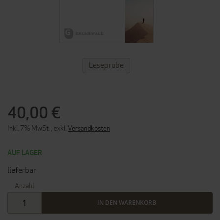
ZUM
Leseprobe
ANFANG
DER
BILDERGALERIE
SPRINGEN
40,00 €
Inkl. 7% MwSt.
,
exkl.
Versandkosten
AUF LAGER
lieferbar
Anzahl
IN DEN WARENKORB